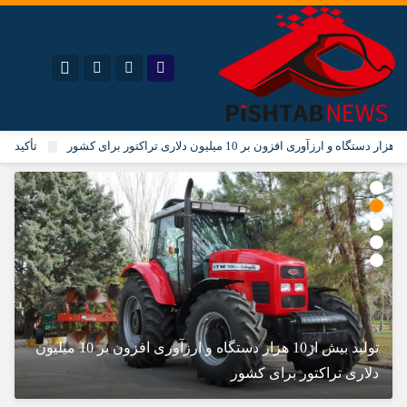
نام کاربری یا نشانی ایمیل
تأکید مدیر
اینستاگرام
تلگرام
سروش
ایتا
رمز عبور
آپارات
مرا به خاطر بسپار
تولید بیش از10 هزار دستگاه و ارزآوری افزون بر 10 میلیون
ت
دلاری تراکتور برای کشور
پ