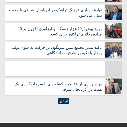
البرز
ایلام
بوشهر
تهران
نهادینه سازی فرهنگ ترافیک در آذربایجان شرقی با جدیت
دنبال می شود
چهارمحال بختیاری
خراسان جنوبی
خراسان رضوی
خراسان شمالی
تولید بیش از10 هزار دستگاه و ارزآوری افزون بر 10
خوزستان
زنجان
میلیون دلاری تراکتور برای کشور
سمنان
سیستان و بلوچستان
فارس
قزوین
تأکید مدیر مجتمع مس سونگون بر حرکت به سوی تولید
پایدار با تکیه بر ظرفیت دانشگاهی
قم
کردستان
کرمان
کرمانشاه
کهگیلویه و بویر احمد
گلستان
گیلان
لرستان
مازندران
مرکزی
بهره‌برداری از ۴۷ طرح کشاورزی با سرمایه‌گذاری یک
همت در آذربایجان شرقی
هرمزگان
همدان
یزد
آرشیو