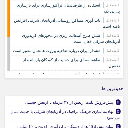
1 ماه قبل
استفاده از ظرفیت‌های تراکتورسازی برای بازسازی
پل بی یک
1 ماه قبل
تاب آوری مساکن روستایی آذربایجان شرقی افزایش
یافته است
2 ماه قبل
شش طرح آسفالت ریزی در محورهای کریدوری
آذربایجان شرقی فعال است
2 ماه قبل
هشدار ایران درباره ضاحیه بیروت همچنان معتبر است
2 ماه قبل
تفاهمنامه ای برای حمایت از کودکان بازمانده از
تحصیل
2 ماه قبل
اجرای طرح آبادانی و پیشرفت منظومه‌های روستایی
در ۱۰۱ روستای آذربایجان شرقی
جديدترين ها
2 ماه قبل
بازدید مدیرکل دفتر نگهداری رویه و ابنیه فنی از پل
های تخریب شده آذربایجان شرقی
پیش‌فروش بلیت اربعین از ۲۷ تیرماه تا اربعین حسینی
2 ماه قبل
تولید نزدیک به شش درصد شیر کشور در آذربایجان
شرقی
نهادینه سازی فرهنگ ترافیک در آذربایجان شرقی با جدیت دنبال
می شود
تولید بیش از10 هزار دستگاه و ارزآوری افزون بر 10 میلیون