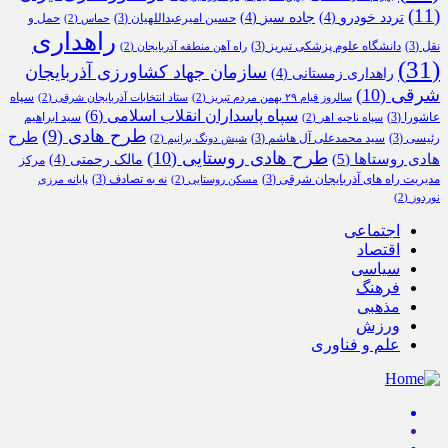
(11)
تردد خودرو
(4)
جاده سبز
(4)
حسین امیرعبداللهیان
(3)
حمل و
حماس
(2)
راهداری
نقل
(3)
دانشگاه علوم پزشکی تبریز
(3)
راه آهن منطقه آذربایجان
(2)
(31)
سازمان جهاد کشاورزی آذربایجان
راهداری زمستانی
(4)
شرقی
(10)
سپاه
سالروز قیام ۲۹ بهمن مردم تبریز
(2)
ستاد انتخابات آذربایجان شرقی
(2)
سپاه پاسداران انقلاب اسلامی
(6)
عاشورا
(3)
سید ابراهیم
سپاه ناحیه اهر
(2)
طرح هادی
(9)
طرح
رئیسی
(3)
سید محمدعلی آل هاشم
(3)
شیش دونگ برانیم
(2)
طرح هادی روستایی
(10)
هادی روستاها
(5)
مالک رحمتی
(4)
مرکز
مدیریت راه های آذربایجان شرقی
(3)
نه به تصادف
(3)
مسکن روستایی
(2)
پایانه مرزی
نوردوز
(2)
اجتماعی
اقتصاد
سیاسی
فرهنگ
مذهبی
ورزش
علم و فناوری