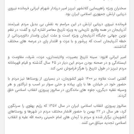
سخنران ویژه راهپیمایی کلانشهر تبریز امیر دریادار شهرام ایرانی فرمانده نیروی
دریایی ارتش جمهوری اسلامی ایران بود.
فرمانده نیروی دریایی ارتش در این مراسم به نقش بی بدیل مردم غیرتمند
آذربایجان در همه وقایع تاریخی به ویژه تاریخ معاصر اشاره کرد و گفت: در نظم
نوین جهانی جایگاه آذربایجان ویژه است و ملت ایران وامدار دلاورمردانی از
خطه آذربایجان است که پرشور و با عزت و اقتدار پای در عرصه های مختلف
گذاشتند.
امیر ایرانی افزود: سینه تاریخ بصیرت، ولایتمداری، عزت، شرف، مقاومت و
ایستادگی و در صحنه بودن مردم این دیار در 45 سال گذشته و قیام قهرمانانه
مردم تبریز در طول تاریخ را هرگز فراموش نمی کند.
گفتنی است علاوه بر 1400 شهر کشورمان، در بسیاری از روستاها نیز مردم با
حضور خود در خیابان ها با پای پیاده و حتی سوار بر اسب و تراکتور و هر
وسیله نقلیه دیگری، جلوه های ماندگاری در سالروز پیروزی انقلاب اسلامی خلق
کردند.
سالروز پیروزی انقلاب اسلامی ایران در سال 1357 که رژیم پهلوی را سرنگون
کرد، هر سال در 22 بهمن با حضور اقشار مختلف مردم در شهرها و روستاهای
کشورمان برگزار شده و مردم با آرمان های امام خمینی رحمه الله علیه و انقلاب
اسلامی تجدید میثاق می کنند.