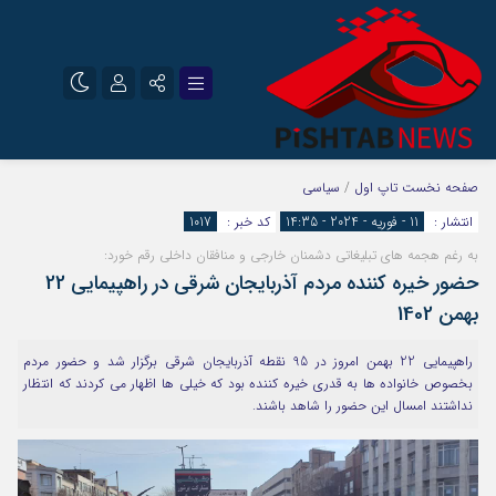
نام کاربری یا نشانی ایمیل
اینستاگرام
تلگرام
صفحه نخست
تاپ اول
/
سیاسی
انتشار :
11 - فوریه - 2024 - 14:35
کد خبر :
1017
سروش
ایتا
به رغم هجمه های تبلیغاتی دشمنان خارجی و منافقان داخلی رقم خورد:
رمز عبور
آپارات
حضور خیره کننده مردم آذربایجان شرقی در راهپیمایی 22
بهمن 1402
مرا به خاطر بسپار
راهپیمایی 22 بهمن امروز در 95 نقطه آذربایجان شرقی برگزار شد و حضور مردم
بخصوص خانواده ها به قدری خیره کننده بود که خیلی ها اظهار می کردند که انتظار
نداشتند امسال این حضور را شاهد باشند.