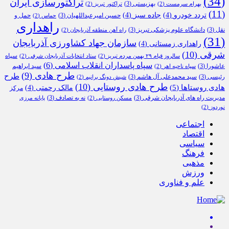
(34)
تراکتورسازی ایران
بهزیستی
(3)
بهرام سرمست
(2)
تراکتور تبریز
(2)
(11)
تردد خودرو
(4)
جاده سبز
(4)
حسین امیرعبداللهیان
(3)
حمل و
حماس
(2)
راهداری
نقل
(3)
دانشگاه علوم پزشکی تبریز
(3)
راه آهن منطقه آذربایجان
(2)
(31)
سازمان جهاد کشاورزی آذربایجان
راهداری زمستانی
(4)
شرقی
(10)
سپاه
سالروز قیام ۲۹ بهمن مردم تبریز
(2)
ستاد انتخابات آذربایجان شرقی
(2)
سپاه پاسداران انقلاب اسلامی
(6)
عاشورا
(3)
سید ابراهیم
سپاه ناحیه اهر
(2)
طرح هادی
(9)
طرح
رئیسی
(3)
سید محمدعلی آل هاشم
(3)
شیش دونگ برانیم
(2)
طرح هادی روستایی
(10)
هادی روستاها
(5)
مالک رحمتی
(4)
مرکز
مدیریت راه های آذربایجان شرقی
(3)
نه به تصادف
(3)
مسکن روستایی
(2)
پایانه مرزی
نوردوز
(2)
اجتماعی
اقتصاد
سیاسی
فرهنگ
مذهبی
ورزش
علم و فناوری