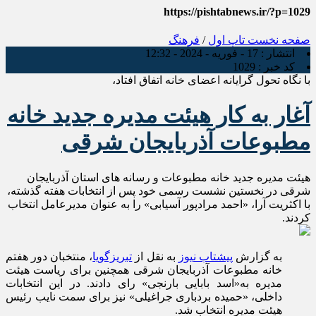
https://pishtabnews.ir/?p=1029
صفحه نخست
تاپ اول
/
فرهنگ
انتشار :
17 - فوریه - 2024 - 12:32
کد خبر :
1029
با نگاه تحول گرایانه اعضای خانه اتفاق افتاد،
آغار به کار هیئت مدیره جدید خانه
مطبوعات آذربایجان شرقی
هیئت مدیره جدید خانه مطبوعات و رسانه های استان آذربایجان
شرقی در نخستین نشست رسمی خود پس از انتخابات هفته گذشته،
با اکثریت آرا، «احمد مرادپور آسیابی» را به عنوان مدیرعامل انتخاب
کردند.
به گزارش
پیشتاب نیوز
به نقل از
تبریزگویا
، منتخبان دور هفتم
خانه مطبوعات آذربایجان شرقی همچنین برای ریاست هیئت
مدیره به«اسد بابایی بارنجی» رای دادند. در این انتخابات
داخلی، «حمیده بردباری جراغیلی» نیز برای سمت نایب رئیس
هیئت مدیره انتخاب شد.