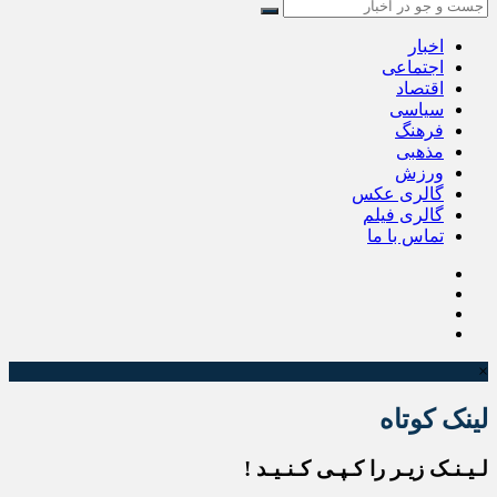
اخبار
اجتماعی
اقتصاد
سیاسی
فرهنگ
مذهبی
ورزش
گالری عکس
گالری فیلم
تماس با ما
×
لینک کوتاه
لـیـنـک زیـر را کـپـی کـنـیـد !