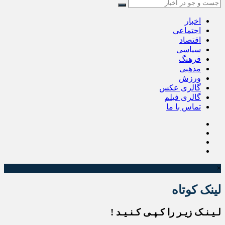
اخبار
اجتماعی
اقتصاد
سیاسی
فرهنگ
مذهبی
ورزش
گالری عکس
گالری فیلم
تماس با ما
×
لینک کوتاه
لـیـنـک زیـر را کـپـی کـنـیـد !