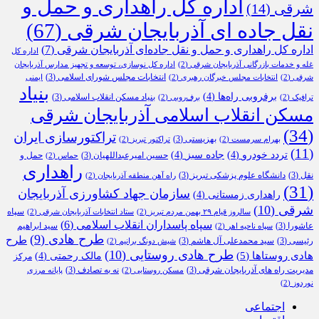
اداره کل راهداری و حمل و
شرقی
(14)
نقل جاده ای آذربایجان شرقی
(67)
اداره کل راهداری و حمل و نقل جاده‌ای آذربایجان شرقی
(7)
اداره کل
غله و خدمات بازرگانی آذربایجان شرقی
(2)
اداره کل نوسازی، توسعه و تجهیز مدارس آذربایجان
انتخابات مجلس شورای اسلامی
(3)
شرقی
(2)
انتخابات مجلس خبرگان رهبری
(2)
ایمنی
بنیاد
برفروبی راه‌ها
(4)
بنیاد مسکن انقلاب اسلامی
(3)
ترافیک
(2)
برف‌روبی
(2)
مسکن انقلاب اسلامی آذربایجان شرقی
(34)
تراکتورسازی ایران
بهزیستی
(3)
بهرام سرمست
(2)
تراکتور تبریز
(2)
(11)
تردد خودرو
(4)
جاده سبز
(4)
حسین امیرعبداللهیان
(3)
حمل و
حماس
(2)
راهداری
نقل
(3)
دانشگاه علوم پزشکی تبریز
(3)
راه آهن منطقه آذربایجان
(2)
(31)
سازمان جهاد کشاورزی آذربایجان
راهداری زمستانی
(4)
شرقی
(10)
سپاه
سالروز قیام ۲۹ بهمن مردم تبریز
(2)
ستاد انتخابات آذربایجان شرقی
(2)
سپاه پاسداران انقلاب اسلامی
(6)
عاشورا
(3)
سید ابراهیم
سپاه ناحیه اهر
(2)
طرح هادی
(9)
طرح
رئیسی
(3)
سید محمدعلی آل هاشم
(3)
شیش دونگ برانیم
(2)
طرح هادی روستایی
(10)
هادی روستاها
(5)
مالک رحمتی
(4)
مرکز
مدیریت راه های آذربایجان شرقی
(3)
نه به تصادف
(3)
مسکن روستایی
(2)
پایانه مرزی
نوردوز
(2)
اجتماعی