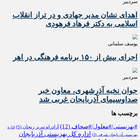
سردبیر
اهدای نشان مدیر جهادی و در تراز انقلاب
اسلامی به دکتر فرهاد فرهودی
یوسف سلمانی
اجرای بیش از ۱۵۰ برنامه فرهنگی در اهر
سردبیر
جوان نخبه آذرشهری، معاون خبر
صداوسیمای آذربایجان غربی شد
برچسب ها
#بهزیستی/#معلول/#صحاف
(12)
آزادراه تبریز زنجان
(5)
اداره
اداره کل بهزیستی آذربایجان
بهزیستی آذربایجان شرقی
(3)