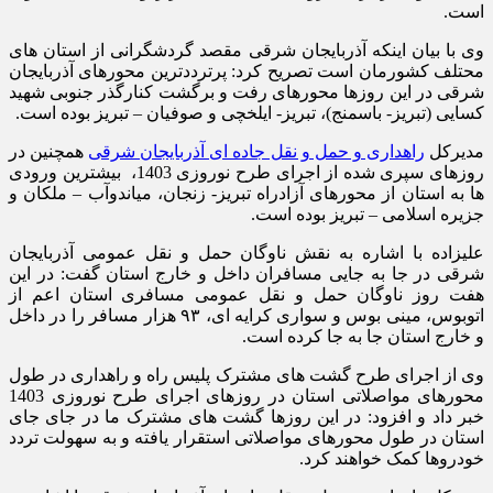
است.
وی با بیان اینکه آذربایجان شرقی مقصد گردشگرانی از استان های
محتلف کشورمان است تصریح کرد: پرترددترین محورهای آذربایجان
شرقی در این روزها محورهای رفت و برگشت کنارگذر جنوبی شهید
کسایی (تبریز- باسمنج)، تبریز- ایلخچی و صوفیان – تبریز بوده است.
مدیرکل
راهداری و حمل و نقل جاده ای آذربایجان شرقی
همچنین در
روزهای سپری شده از اجرای طرح نوروزی 1403، بیشترین ورودی
ها به استان از محورهای آزادراه تبریز- زنجان، میاندوآب – ملکان و
جزیره اسلامی – تبریز بوده است.
علیزاده با اشاره به نقش ناوگان حمل و نقل عمومی آذربایجان
شرقی در جا به جایی مسافران داخل و خارج استان گفت: در این
هفت روز ناوگان حمل و نقل عمومی مسافری استان اعم از
اتوبوس، مینی بوس و سواری کرایه ای، ۹۳ هزار مسافر را در داخل
و خارج استان جا به جا کرده است.
وی از اجرای طرح گشت های مشترک پلیس راه و راهداری در طول
محورهای مواصلاتی استان در روزهای اجرای طرح نوروزی 1403
خبر داد و افزود: در این روزها گشت های مشترک ما در جای جای
استان در طول محورهای مواصلاتی استقرار یافته و به سهولت تردد
خودروها کمک خواهند کرد.