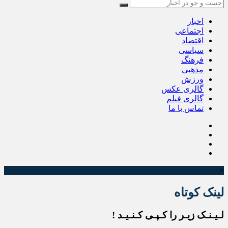
اخبار
اجتماعی
اقتصاد
سیاسی
فرهنگ
مذهبی
ورزش
گالری عکس
گالری فیلم
تماس با ما
×
لینک کوتاه
لـیـنـک زیـر را کـپـی کـنـیـد !