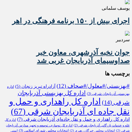
یوسف سلمانی
اجرای بیش از ۱۵۰ برنامه فرهنگی در اهر
سردبیر
جوان نخبه آذرشهری، معاون خبر
صداوسیمای آذربایجان غربی شد
برچسب ها
#بهزیستی/#معلول/#صحاف
(12)
آزادراه تبریز زنجان
(5)
اداره
اداره کل بهزیستی آذربایجان
بهزیستی آذربایجان شرقی
(3)
اداره کل راهداری و حمل و
شرقی
(14)
نقل جاده ای آذربایجان شرقی
(67)
اداره کل راهداری و حمل و نقل جاده‌ای آذربایجان شرقی
(7)
اداره کل
غله و خدمات بازرگانی آذربایجان شرقی
(2)
اداره کل نوسازی، توسعه و تجهیز مدارس آذربایجان
انتخابات مجلس شورای اسلامی
(3)
شرقی
(2)
انتخابات مجلس خبرگان رهبری
(2)
ایمنی