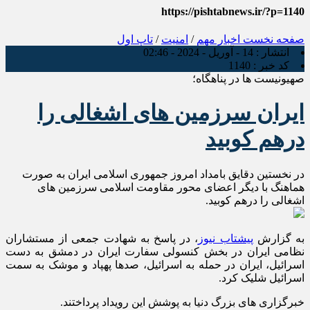
https://pishtabnews.ir/?p=1140
صفحه نخست
اخبار مهم
/
امنیت
/
تاپ اول
انتشار :
14 - آوریل - 2024 - 02:46
کد خبر :
1140
صهیونیست ها در پناهگاه؛
ایران سرزمین های اشغالی را
درهم کوبید
در نخستین دقایق بامداد امروز جمهوری اسلامی ایران به صورت
هماهنگ با دیگر اعضای محور مقاومت اسلامی سرزمین های
اشغالی را درهم کوبید.
به گزارش
پیشتاب نیوز
، در پاسخ به شهادت جمعی از مستشاران
نظامی ایران در بخش کنسولی سفارت ایران در دمشق به دست
اسرائیل، ایران در حمله به اسرائیل، صدها پهپاد و موشک به سمت
اسرائیل شلیک کرد.
خبرگزاری های بزرگ دنیا به پوشش این رویداد پرداختند.