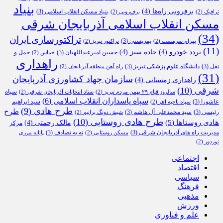
بنیاد
برفروبی راه‌ها
(4)
بنیاد مسکن انقلاب اسلامی
(3)
ترافیک
(2)
برف‌روبی
(2)
مسکن انقلاب اسلامی آذربایجان شرقی
(34)
تراکتورسازی ایران
بهزیستی
(3)
بهرام سرمست
(2)
تراکتور تبریز
(2)
(11)
تردد خودرو
(4)
جاده سبز
(4)
حسین امیرعبداللهیان
(3)
حمل و
حماس
(2)
راهداری
نقل
(3)
دانشگاه علوم پزشکی تبریز
(3)
راه آهن منطقه آذربایجان
(2)
(31)
سازمان جهاد کشاورزی آذربایجان
راهداری زمستانی
(4)
شرقی
(10)
سپاه
سالروز قیام ۲۹ بهمن مردم تبریز
(2)
ستاد انتخابات آذربایجان شرقی
(2)
سپاه پاسداران انقلاب اسلامی
(6)
عاشورا
(3)
سید ابراهیم
سپاه ناحیه اهر
(2)
طرح هادی
(9)
طرح
رئیسی
(3)
سید محمدعلی آل هاشم
(3)
شیش دونگ برانیم
(2)
طرح هادی روستایی
(10)
هادی روستاها
(5)
مالک رحمتی
(4)
مرکز
مدیریت راه های آذربایجان شرقی
(3)
نه به تصادف
(3)
مسکن روستایی
(2)
پایانه مرزی
نوردوز
(2)
اجتماعی
اقتصاد
سیاسی
فرهنگ
مذهبی
ورزش
علم و فناوری