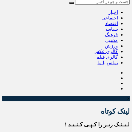
اخبار
اجتماعی
اقتصاد
سیاسی
فرهنگ
مذهبی
ورزش
گالری عکس
گالری فیلم
تماس با ما
×
لینک کوتاه
لـیـنـک زیـر را کـپـی کـنـیـد !