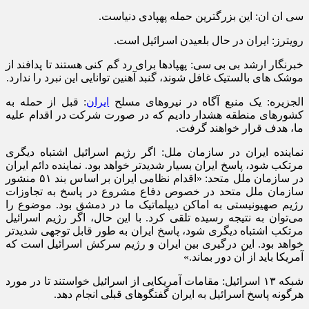
سی ان ان: این بزرگترین حمله پهپادی دنیاست.
رویترز: ایران در حال بلعیدن اسرائیل است.
خبرنگار ارشد بی بی سی: پهپادها برای رد گم کنی هستند تا پدافند از
موشک های بالستیک غافل شوند، گنبد آهنین توانایی این نبرد را ندارد.
الجزیره: یک منبع آگاه در نیروهای مسلح
ایران
: قبل از حمله به
کشورهای منطقه هشدار دادیم که در صورت شرکت در اقدام علیه
ما، هدف قرار خواهند گرفت.
نماینده ایران در سازمان ملل: اگر رژیم اسرائیل اشتباه دیگری
مرتکب شود، پاسخ ایران بسیار شدیدتر خواهد بود. نماینده دائم ایران
در سازمان ملل متحد: «اقدام نظامی ایران بر اساس بند ۵۱ منشور
سازمان ملل متحد در خصوص دفاع مشروع در پاسخ به تجاوزات
رژیم صهیونیستی به اماکن دیپلماتیک ما در دمشق بود. موضوع را
می‌توان به نتیجه رسیده تلقی کرد. با این حال، اگر رژیم اسرائیل
مرتکب اشتباه دیگری شود، پاسخ ایران به طور قابل توجهی شدیدتر
خواهد بود. این درگیری بین ایران و رژیم سرکش اسرائیل است که
آمریکا باید از آن دور بماند.»
شبکه ١٣ اسرائیل: مقامات آمریکایی از اسرائیل خواستند تا در مورد
هرگونه پاسخ اسرائیل به ایران گفتگوهای قبلی انجام دهد.