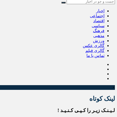
اخبار
اجتماعی
اقتصاد
سیاسی
فرهنگ
مذهبی
ورزش
گالری عکس
گالری فیلم
تماس با ما
×
لینک کوتاه
لـیـنـک زیـر را کـپـی کـنـیـد !