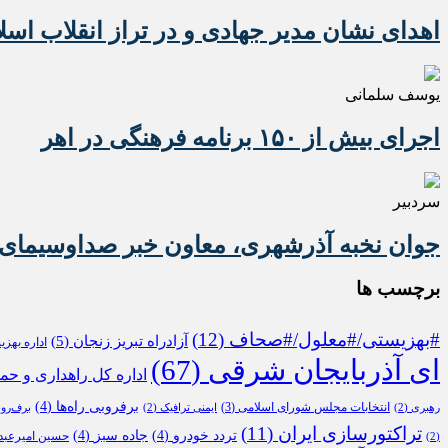
اهدای نشان مدیر جهادی و در تراز انقلاب اسل
یوسف سلمانی
اجرای بیش از ۱۵۰ برنامه فرهنگی در اهر
سردبیر
جوان نخبه آذرشهری، معاون خبر صداوسیمای 
برچسب ها
#بهزیستی/#معلول/#صحاف
(12)
آزادراه تبریز زنجان
(5)
اداره بهز
ای آذربایجان شرقی
(67)
اداره کل راهداری و حم
برفروبی راه‌ها
(4)
انتخابات مجلس شورای اسلامی
(3)
رهبری
(2)
ایمنی ترافیک
(2)
برف‌رو
تراکتورسازی ایران
(11)
تردد خودرو
(4)
جاده سبز
(4)
حسین امیرعبدا
(2)