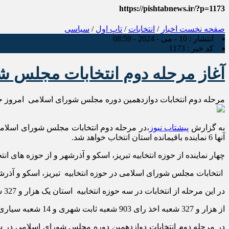
https://pishtabnews.ir/?p=1173
صفحه نخست
اخبار
/
انتخابات
/
تاپ اول
/
سیاسی
انتشار :
10 - می - 2024 - 08:59
کد خبر :
1173
آغاز مرحله دوم انتخابات مجلس شو
مرحله دوم انتخابات دوازدهمین دوره مجلس شورای اسلامی امروز جمعه ۲۱ اردیبهشت در سه حوزه انتخابیه تبریز، اسکو و آذرشهر، میانه و شبستر در استان آذربایجان ش
به گزارش
پیشتاب نیوز
آنها 6 نماینده باقیمانده استان انتخاب خواهد شد.
چهار نماینده از حوزه انتخابیه تبریز، اسکو و آذرشهر و از حوزه های ان
انتخابات مجلس شورای اسلامی در حوزه انتخابیه تبریز، اسکو و آذرشهر
در این مرحله از انتخابات در سه حوزه انتخابیه استان یک هزار و 327 شعبه اخذ رای در نظر گرفته شده است که از این تعداد هزار و 174 شعبه ثابت و 153 شعبه سیار است.
از هزار و 327 شعبه اخذ رای 903 شعبه ثابت شهری و 14 شعبه سیاری شهری است و 273 شعبه ثابت روستایی و 137 شعبه سیار روستایی می باشد.