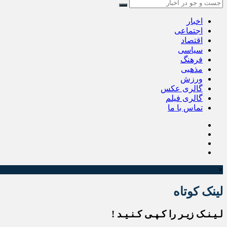
اخبار
اجتماعی
اقتصاد
سیاسی
فرهنگ
مذهبی
ورزش
گالری عکس
گالری فیلم
تماس با ما
×
لینک کوتاه
لـیـنـک زیـر را کـپـی کـنـیـد !