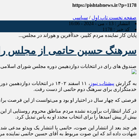
https://pishtabnews.ir/?p=1178
صفحه نخست
تاپ اول
/
سیاسی
انتشار :
13 - می - 2024 - 16:06
کد خبر :
1178
پایان کار نماینده مردم کلیبر، خداآفرین و هوراند در مجلس...
سرهنگ حسین حاتمی از مجلس راه
صندوق های رای در انتخابات دوازدهیمن دوره مجلس شورای اسلامی،
به گزارش
پیشتاب نیوز
، ۱۱ اسفند ۱۴۰۲ در انتخابات 
خدمتگزاری برای سرهنگ دوم حاتمی از دست رفت.
فرصتی که چهار سال در اختیار او بود و می‌توانست از این فرصت برا
در کنار انتظارات برآورده نشده مردم مناطق محروم روستایی از این
بیش از پیش امیدها را برای انتخاب مجدد او به یاس تبدیل کرد.
هر چند بعد از انتشار این صوت، حاتمی با انتشار یک ویدئو مدعی
شهادت داده اند که این صوت مربوط به آقای حسین حاتمی نماینده مر