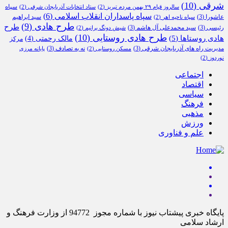
شرقی
(10)
سپاه
سالروز قیام ۲۹ بهمن مردم تبریز
(2)
ستاد انتخابات آذربایجان شرقی
(2)
سپاه پاسداران انقلاب اسلامی
(6)
عاشورا
(3)
سید ابراهیم
سپاه ناحیه اهر
(2)
طرح هادی
(9)
طرح
رئیسی
(3)
سید محمدعلی آل هاشم
(3)
شیش دونگ برانیم
(2)
طرح هادی روستایی
(10)
هادی روستاها
(5)
مالک رحمتی
(4)
مرکز
مدیریت راه های آذربایجان شرقی
(3)
نه به تصادف
(3)
مسکن روستایی
(2)
پایانه مرزی
نوردوز
(2)
اجتماعی
اقتصاد
سیاسی
فرهنگ
مذهبی
ورزش
علم و فناوری
پایگاه خبری پیشتاب نیوز با شماره مجوز 94772 از وزارت فرهنگ و
ارشاد سلامی