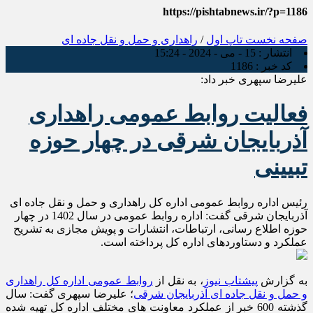
https://pishtabnews.ir/?p=1186
صفحه نخست
تاپ اول
/
راهداری و حمل و نقل جاده ای
انتشار :
15 - می - 2024 - 15:24
کد خبر :
1186
علیرضا سپهری خبر داد:
فعالیت روابط عمومی راهداری
آذربایجان شرقی در چهار حوزه
تبیینی
رئیس اداره روابط عمومی اداره کل راهداری و حمل و نقل جاده ای
آذربایجان شرقی گفت: اداره روابط عمومی در سال 1402 در چهار
حوزه اطلاع رسانی، ارتباطات، انتشارات و پویش مجازی به تشریح
عملکرد و دستاوردهای اداره کل پرداخته است.
به گزارش
پیشتاب نیوز
، به نقل از
روابط عمومی اداره کل راهداری
و حمل و نقل جاده ای آذربایجان شرقی
؛ علیرضا سپهری گفت: سال
گذشته 600 خبر از عملکرد معاونت های مختلف اداره کل تهیه شده