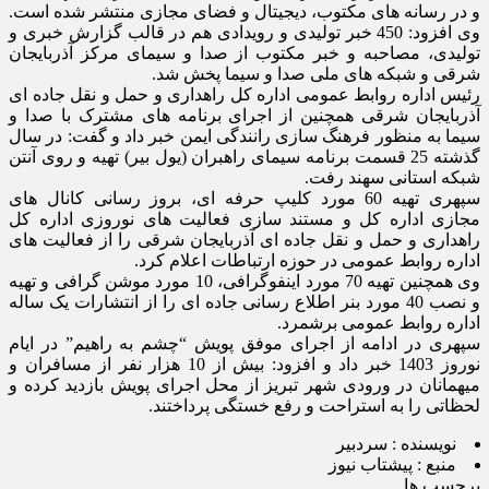
و در رسانه های مکتوب، دیجیتال و فضای مجازی منتشر شده است.
وی افزود: 450 خبر تولیدی و رویدادی هم در قالب گزارش خبری و
تولیدی، مصاحبه و خبر مکتوب از صدا و سیمای مرکز آذربایجان
شرقی و شبکه های ملی صدا و سیما پخش شد.
رئیس اداره روابط عمومی اداره کل راهداری و حمل و نقل جاده ای
آذربایجان شرقی همچنین از اجرای برنامه های مشترک با صدا و
سیما به منظور فرهنگ سازی رانندگی ایمن خبر داد و گفت: در سال
گذشته 25 قسمت برنامه سیمای راهبران (یول بیر) تهیه و روی آنتن
شبکه استانی سهند رفت.
سپهری تهیه 60 مورد کلیپ حرفه ای، بروز رسانی کانال های
مجازی اداره کل و مستند سازی فعالیت های نوروزی اداره کل
راهداری و حمل و نقل جاده ای آذربایجان شرقی را از فعالیت های
اداره روابط عمومی در حوزه ارتباطات اعلام کرد.
وی همچنین تهیه 70 مورد اینفوگرافی، 10 مورد موشن گرافی و تهیه
و نصب 40 مورد بنر اطلاع رسانی جاده ای را از انتشارات یک ساله
اداره روابط عمومی برشمرد.
سپهری در ادامه از اجرای موفق پویش “چشم به راهیم” در ایام
نوروز 1403 خبر داد و افزود: بیش از 10 هزار نفر از مسافران و
میهمانان در ورودی شهر تبریز از محل اجرای پویش بازدید کرده و
لحظاتی را به استراحت و رفع خستگی پرداختند.
نویسنده :
سردبیر
منبع :
پیشتاب نیوز
برچسب ها