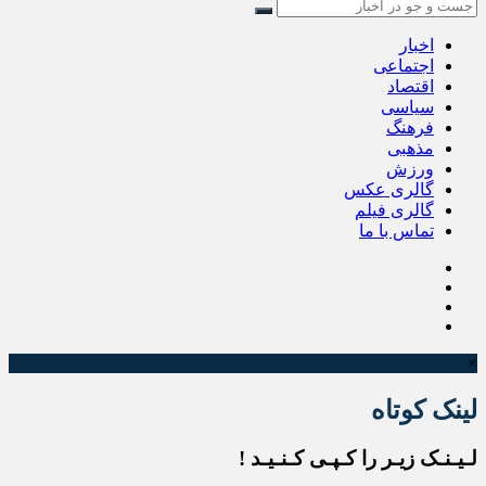
اخبار
اجتماعی
اقتصاد
سیاسی
فرهنگ
مذهبی
ورزش
گالری عکس
گالری فیلم
تماس با ما
×
لینک کوتاه
لـیـنـک زیـر را کـپـی کـنـیـد !