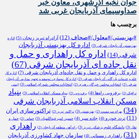
جوان نخبه آذرشهری، معاون خبر
صداوسیمای آذربایجان غربی شد
برچسب ها
#بهزیستی/#معلول/#صحاف
(12)
آزادراه تبریز زنجان
(5)
اداره
اداره کل بهزیستی آذربایجان
بهزیستی آذربایجان شرقی
(3)
اداره کل راهداری و حمل و
شرقی
(14)
نقل جاده ای آذربایجان شرقی
(67)
اداره کل راهداری و حمل و نقل جاده‌ای آذربایجان شرقی
(7)
اداره کل
غله و خدمات بازرگانی آذربایجان شرقی
(2)
اداره کل نوسازی، توسعه و تجهیز مدارس آذربایجان
انتخابات مجلس شورای اسلامی
(3)
شرقی
(2)
انتخابات مجلس خبرگان رهبری
(2)
ایمنی
بنیاد
برفروبی راه‌ها
(4)
بنیاد مسکن انقلاب اسلامی
(3)
ترافیک
(2)
برف‌روبی
(2)
مسکن انقلاب اسلامی آذربایجان شرقی
(34)
تراکتورسازی ایران
بهزیستی
(3)
بهرام سرمست
(2)
تراکتور تبریز
(2)
(11)
تردد خودرو
(4)
جاده سبز
(4)
حسین امیرعبداللهیان
(3)
حمل و
حماس
(2)
راهداری
نقل
(3)
دانشگاه علوم پزشکی تبریز
(3)
راه آهن منطقه آذربایجان
(2)
(31)
سازمان جهاد کشاورزی آذربایجان
راهداری زمستانی
(4)