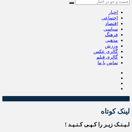
اخبار
اجتماعی
اقتصاد
سیاسی
فرهنگ
مذهبی
ورزش
گالری عکس
گالری فیلم
تماس با ما
×
لینک کوتاه
لـیـنـک زیـر را کـپـی کـنـیـد !