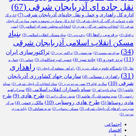
نقل جاده ای آذربایجان شرقی
(67)
اداره کل راهداری و حمل و نقل جاده‌ای آذربایجان شرقی
(7)
اداره کل
غله و خدمات بازرگانی آذربایجان شرقی
(2)
اداره کل نوسازی، توسعه و تجهیز مدارس آذربایجان
انتخابات مجلس شورای اسلامی
(3)
شرقی
(2)
انتخابات مجلس خبرگان رهبری
(2)
ایمنی
بنیاد
برفروبی راه‌ها
(4)
بنیاد مسکن انقلاب اسلامی
(3)
ترافیک
(2)
برف‌روبی
(2)
مسکن انقلاب اسلامی آذربایجان شرقی
(34)
تراکتورسازی ایران
بهزیستی
(3)
بهرام سرمست
(2)
تراکتور تبریز
(2)
(11)
تردد خودرو
(4)
جاده سبز
(4)
حسین امیرعبداللهیان
(3)
حمل و
حماس
(2)
راهداری
نقل
(3)
دانشگاه علوم پزشکی تبریز
(3)
راه آهن منطقه آذربایجان
(2)
(31)
سازمان جهاد کشاورزی آذربایجان
راهداری زمستانی
(4)
شرقی
(10)
سپاه
سالروز قیام ۲۹ بهمن مردم تبریز
(2)
ستاد انتخابات آذربایجان شرقی
(2)
سپاه پاسداران انقلاب اسلامی
(6)
عاشورا
(3)
سید ابراهیم
سپاه ناحیه اهر
(2)
طرح هادی
(9)
طرح
رئیسی
(3)
سید محمدعلی آل هاشم
(3)
شیش دونگ برانیم
(2)
طرح هادی روستایی
(10)
هادی روستاها
(5)
مالک رحمتی
(4)
مرکز
مدیریت راه های آذربایجان شرقی
(3)
نه به تصادف
(3)
مسکن روستایی
(2)
پایانه مرزی
نوردوز
(2)
اجتماعی
اقتصاد
سیاسی