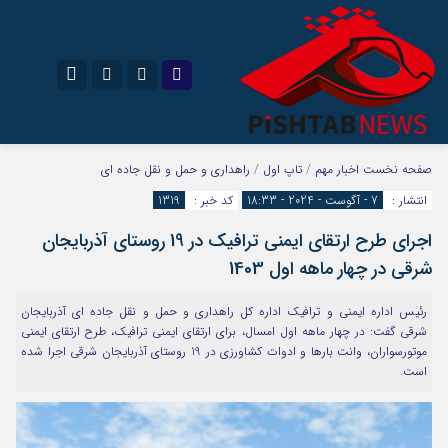
نام کاربری یا نشانی ایمیل
اینستاگرام
تلگرام
صفحه نخست
اخبار مهم
/
تاپ اول
/
راهداری و حمل و نقل جاده ای
انتشار :
7 - آگوست - 2024 - 18:33
کد خبر :
1319
سروش
ایتا
اجرای طرح ارتقای ایمنی ترافیک در 19 روستای آذربایجان
رمز عبور
آپارات
شرقی در چهار ماهه اول 1403
رئیس اداره ایمنی و ترافیک اداره کل راهداری و حمل و نقل جاده ای آذربایجان
مرا به خاطر بسپار
شرقی گفت: در چهار ماهه اول امسال، برای ارتقای ایمنی ترافیک، طرح ارتقای ایمنی
موتورسواران، وانت بارها و ادوات کشاورزی در 19 روستای آذربایجان شرقی اجرا شده
است.