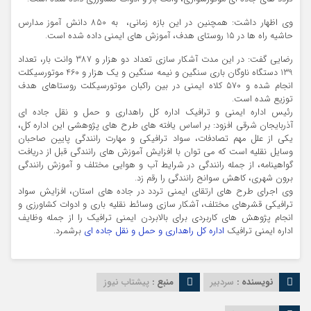
وی اظهار داشت: همچنین در این بازه زمانی، به 850 دانش آموز مدارس
حاشیه راه ها در 15 روستای هدف، آموزش های ایمنی داده شده است.
رضایی گفت: در این مدت آشکار سازی تعداد دو هزار و 387 وانت بار، تعداد
139 دستگاه ناوگان باری سنگین و نیمه سنگین و یک هزار و 460 موتورسیکلت
انجام شده و 570 کلاه ایمنی در بین راکبان موتورسیکلت روستاهای هدف
توزیع شده است.
رئیس اداره ایمنی و ترافیک اداره کل راهداری و حمل و نقل جاده ای
آذربایجان شرقی افزود: بر اساس یافته های طرح های پژوهشی این اداره کل،
یکی از علل مهم تصادفات، سواد ترافیکی و مهارت رانندگی پایین صاحبان
وسایل نقلیه است که می توان با افزایش آموزش های رانندگی قبل از دریافت
گواهینامه، از جمله رانندگی در شرایط آب و هوایی مختلف و آموزش رانندگی
برون شهری، کاهش سوانح رانندگی را رقم‌ زد.
وی اجرای طرح های ارتقای ایمنی تردد در جاده های استان، افزایش سواد
ترافیکی قشرهای مختلف، آشکار سازی وسائط نقلیه باری و ادوات کشاورزی و
انجام پژوهش های کاربردی برای بالابردن ایمنی ترافیک را از جمله وظایف
اداره ایمنی ترافیک
اداره کل راهداری و حمل و نقل جاده ای
برشمرد.
نویسنده :
سردبیر
منبع :
پیشتاب نیوز