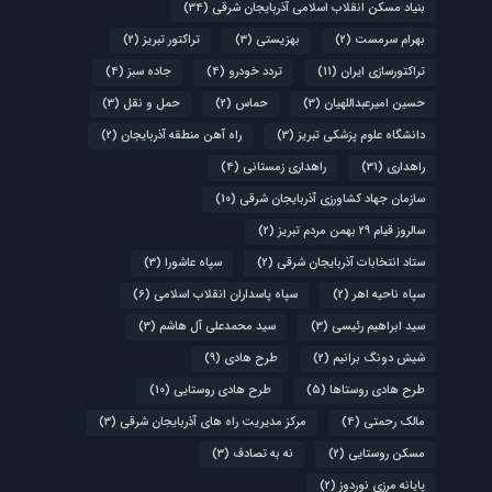
بنیاد مسکن انقلاب اسلامی آذربایجان شرقی
(34)
بهرام سرمست
(2)
بهزیستی
(3)
تراکتور تبریز
(2)
تراکتورسازی ایران
(11)
تردد خودرو
(4)
جاده سبز
(4)
حسین امیرعبداللهیان
(3)
حماس
(2)
حمل و نقل
(3)
دانشگاه علوم پزشکی تبریز
(3)
راه آهن منطقه آذربایجان
(2)
راهداری
(31)
راهداری زمستانی
(4)
سازمان جهاد کشاورزی آذربایجان شرقی
(10)
سالروز قیام ۲۹ بهمن مردم تبریز
(2)
ستاد انتخابات آذربایجان شرقی
(2)
سپاه عاشورا
(3)
سپاه ناحیه اهر
(2)
سپاه پاسداران انقلاب اسلامی
(6)
سید ابراهیم رئیسی
(3)
سید محمدعلی آل هاشم
(3)
شیش دونگ برانیم
(2)
طرح هادی
(9)
طرح هادی روستاها
(5)
طرح هادی روستایی
(10)
مالک رحمتی
(4)
مرکز مدیریت راه های آذربایجان شرقی
(3)
مسکن روستایی
(2)
نه به تصادف
(3)
پایانه مرزی نوردوز
(2)