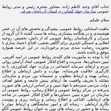
جناب آقای وحید کاظم زاده، مشاور محترم رئیس و مدیر روابط
عمومی
سازمان جهاد کشاورزی استان آذربایجان شرقی
سلام علیکم
ماهیت استثنایی روابط عمومی، پیچیدگی و تخصص های آن در عصر
هوشمندی و در هنگامه پیشتازی رسانه ها سبب گشته تا آن گروه از
مدیران و کارشناسان روابط عمومی که از دانش، تخصص، روحیه
انقلابی و خستگی ناپذیری برای آگاهی بخشی، اقناع، اعتماد سازی با
محوریت رضایت مندی مردم برخوردارند، در این عرصه همواره
موفق و بالنده باشند.
لذا با توجه به ماموریت های کلیدی روابط عمومی در امید آفرینی،
تبیین دستاوردها، مدیریت و اقناع افکار عمومی، ایجاد آرامش روانی
مردم و ارتقای سرمایه اجتماعی در وزارت جهاد کشاورزی، با به
کارگیری خلاقیت هنرمندانه، مهارت و دانش ارتباطی و اطلاع
رسانی بهینه و ارتباط مطلوب و صمیمانه بین مردم و سازمان،
مقابله با تحریف واقعیت ها، ارتقای بینش جامعه و تحقق اهداف
دولت مردمی سیزدهم با جهاد تبیین و بر اساس ارزیابی های صورت
پذیرفته در مرکز روابط عمومی و اطلاع رسانی، روابط عمومی آن
سازمان در حوزه تبیین دستاوردها و اقناع افکار عمومی در شاخه
های ارتباطی، اقناعی و اطلاع رسانی و برنامه ریزی و پیوست
نگاری ارتباطی – رسانه ای و امور نمایشگاهی و ارتباط موثر با
رسانه ها و حضور در رسانه های نوین به عنوان روابط عمومی الگو