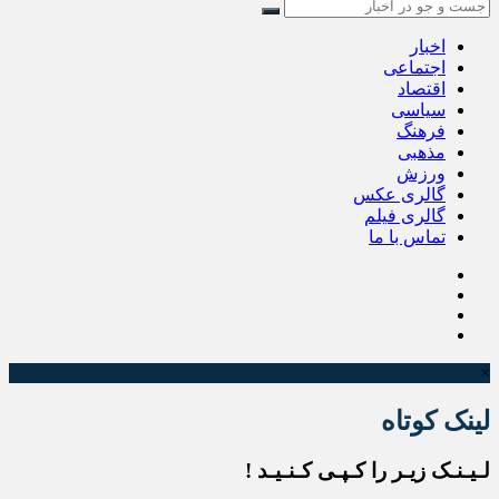
اخبار
اجتماعی
اقتصاد
سیاسی
فرهنگ
مذهبی
ورزش
گالری عکس
گالری فیلم
تماس با ما
×
لینک کوتاه
لـیـنـک زیـر را کـپـی کـنـیـد !