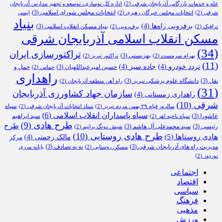
غله و خدمات بازرگانی آذربایجان شرقی
(2)
اداره کل نوسازی، توسعه و تجهیز مدارس آذربایجان
انتخابات مجلس شورای اسلامی
(3)
شرقی
(2)
انتخابات مجلس خبرگان رهبری
(2)
ایمنی
بنیاد
برفروبی راه‌ها
(4)
بنیاد مسکن انقلاب اسلامی
(3)
ترافیک
(2)
برف‌روبی
(2)
مسکن انقلاب اسلامی آذربایجان شرقی
(34)
تراکتورسازی ایران
بهزیستی
(3)
بهرام سرمست
(2)
تراکتور تبریز
(2)
(11)
تردد خودرو
(4)
جاده سبز
(4)
حسین امیرعبداللهیان
(3)
حمل و
حماس
(2)
راهداری
نقل
(3)
دانشگاه علوم پزشکی تبریز
(3)
راه آهن منطقه آذربایجان
(2)
(31)
سازمان جهاد کشاورزی آذربایجان
راهداری زمستانی
(4)
شرقی
(10)
سپاه
سالروز قیام ۲۹ بهمن مردم تبریز
(2)
ستاد انتخابات آذربایجان شرقی
(2)
سپاه پاسداران انقلاب اسلامی
(6)
عاشورا
(3)
سید ابراهیم
سپاه ناحیه اهر
(2)
طرح هادی
(9)
طرح
رئیسی
(3)
سید محمدعلی آل هاشم
(3)
شیش دونگ برانیم
(2)
طرح هادی روستایی
(10)
هادی روستاها
(5)
مالک رحمتی
(4)
مرکز
مدیریت راه های آذربایجان شرقی
(3)
نه به تصادف
(3)
مسکن روستایی
(2)
پایانه مرزی
نوردوز
(2)
اجتماعی
اقتصاد
سیاسی
فرهنگ
مذهبی
ورزش