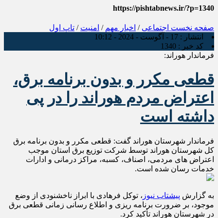
https://pishtabnews.ir/?p=1340
صفحه نخست
اجتماعی
/
اخبار مهم
/
امنیت
/
تاپ اول
انتشار :
17 - آگوست - 2024 - 10:12
کد خبر :
1340
فرماندار هوراند:
قطعی مکرر و بدون برنامه برق،
اعتراض مردم هوراند را در پی
داشته است
فرماندار شهرستان هوراند گفت: قطعی مکرر و بدون برنامه برق
کل شهرستان هوراند توسط شرکت توزیع برق استان موجب
اعتراض های مردمی، اصناف، کسبه، مراکز درمانی و ادارات
خدمات رسان شده است.
به گزارش
پیشتاب نیوز
، توکل فرهادی با ابراز ناخشنودی از وضع
موجود، بر ضرورت برنامه ریزی و اطلاع رسانی زمانی قطعی برق
در شهرستان هوراند تأکید کرد.