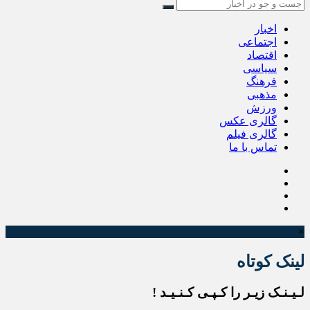
اخبار
اجتماعی
اقتصاد
سیاسی
فرهنگ
مذهبی
ورزش
گالری عکس
گالری فیلم
تماس با ما
×
لینک کوتاه
لـیـنـک زیـر را کـپـی کـنـیـد !