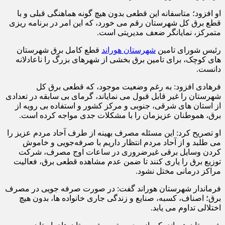
او افزود؛ متاسفانه این قطعی بدون هیچ گونه هماهنگی قبلی و با
قطع برق کل شهرستان رقم می خورد، که این امر در برنامه ریزی
متمرکز، نمایانگر ضعف مدیریتی است.
رئیس شورای تامین
شهرستان هوراند
قطع کامل برق شهرستان
های کوچک، برای تامین برق بخشی از شهرهای بزرگ را ناعادلانه
دانست.
فرهادی افزود: به رغم وضعیت موجود، که قطعی برق کل
شهرستان را غیر قابل قبول می نمایاند، گرمای بی سابقه در تعدادی
از استان های شرقی، جنوبی و مرکز کشور و استفاده بی رویه از
برق، هموطنان عزیزمان را با مشکلات جدی مواجه کرده است.
او تصریح کرد: این مسئله مصرف بهینه از طرف آحاد مردم عزیز را
می طلبد و از آحاد مردم انتظار داریم با صرفه‌جویی و خاموش
کردن وسایل برقی غیرضروری در ساعات اوج مصرف، شرکت
توزیع برق را یاری کنند تا ضمن عدم مشاهده قطعی برق، فعالیت
مراکز درمانی مختل نشود.
فرماندار شهرستان هوراند گفت: در صورت صرفه جویی در مصرف
برق؛ اصناف، کسبه، صنایع و زندگی جاری خانواده ها، بدون هیچ
اختلالی تداوم می یابد.