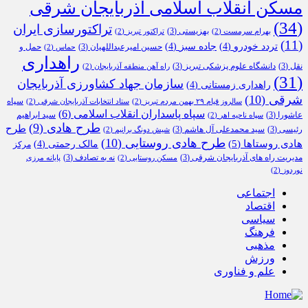
مسکن انقلاب اسلامی آذربایجان شرقی
(34)
تراکتورسازی ایران
بهزیستی
(3)
بهرام سرمست
(2)
تراکتور تبریز
(2)
(11)
تردد خودرو
(4)
جاده سبز
(4)
حسین امیرعبداللهیان
(3)
حمل و
حماس
(2)
راهداری
نقل
(3)
دانشگاه علوم پزشکی تبریز
(3)
راه آهن منطقه آذربایجان
(2)
(31)
سازمان جهاد کشاورزی آذربایجان
راهداری زمستانی
(4)
شرقی
(10)
سپاه
سالروز قیام ۲۹ بهمن مردم تبریز
(2)
ستاد انتخابات آذربایجان شرقی
(2)
سپاه پاسداران انقلاب اسلامی
(6)
عاشورا
(3)
سید ابراهیم
سپاه ناحیه اهر
(2)
طرح هادی
(9)
طرح
رئیسی
(3)
سید محمدعلی آل هاشم
(3)
شیش دونگ برانیم
(2)
طرح هادی روستایی
(10)
هادی روستاها
(5)
مالک رحمتی
(4)
مرکز
مدیریت راه های آذربایجان شرقی
(3)
نه به تصادف
(3)
مسکن روستایی
(2)
پایانه مرزی
نوردوز
(2)
اجتماعی
اقتصاد
سیاسی
فرهنگ
مذهبی
ورزش
علم و فناوری