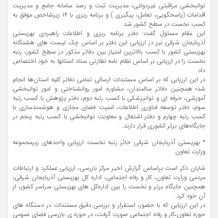
توانبخشی مراقبتی غیردولتی، مدیریت ثبت و رصد سامانه جامع و مدیریت
اقدامات (پاسخگویی، تعامل، پیگیری ) و برنامه ریزی با ۱۴ زیرشاخص موفق به
کسب نخست در سطح کشور شد.
این مقام مسئول گفت: دفتر برنامه ریزی و اطلاعات راهبردی بهزیستی
آذربایجان شرقی نیز در ارزیابی این دفتر بر اساس چک لیست های هشتگانه
بهزیستی کشور با کسب بالاترین امتیاز بین دفاتر مذکور در سطح کشور، رتبه
نخست را در ارزیابی بر اساس نظام نامه نظارتی ستاد استانها به خود اختصاص
داد.
در این ارزیابی که بر اساس مستندات ارسالی تمامی دفاتر کلیه استان‌ها انجام
شد؛ همچنین دفاتر سالمندان، مشاوره امور روانشناختی و امور توانبخشی
آموزشی، حرفه ای و توانپزشکی با کسب رتبه دوم، دفتر پژوهش با کسب رتبه
سوم، دفتر توسعه فناوری اطلاعات، امنیت فضای مجازی و هوشمندسازی با
کسب رتبه چهارم و دفتر اشتغال و معاونت توانبخشی با کسب رتبه پنجم در
جایگاه‌های برتر کشوری قرار دارند.
* بهزیستی آذربایجان شرقی حائز رتبه نخست ارزیابی واحدهای زیرمجموعه
وزارت تعاون
شایان ذکر است براساس گزارش اخیر مرکز بازرسی، ارزیابی عملکرد و ارتباطات
مردمی وزارت تعاون، کار و رفاه اجتماعی، اداره کل بهزیستی آذربایجان شرقی،
همچنین جایگاه برتر و نخست را بین اداره‌کل های بهزیستی سراسر کشور، از
آنِ خود کرد.
در این ارزیابی که با حضور، استقرار و بررسی دقیق مستندات در دستگاه های
حوزه تعاون،کار و رفاه اجتماعی صورت گرفت، در حوزه ی بازرسی فضای عمومی