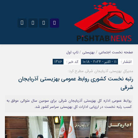
نام کاربری یا نشانی ایمیل
اینستاگرام
تلگرام
صفحه نخست
اجتماعی
/
بهزیستی
/
تاپ اول
انتشار :
11 - اکتبر - 2024 - 10:18
کد خبر :
1386
سروش
ایتا
مدیرکل بهزیستی آذربایجان شرقی مطرح کرد:
رمز عبور
آپارات
رتبه نخست کشوری روابط عمومی بهزیستی آذربایجان
شرقی
مرا به خاطر بسپار
روابط عمومی اداره کل بهزیستی آذربایجان شرقی برای سومین سال متوالی موفق به
کسب رتبه نخست در ارزیابی ادارات کل بهزیستی سراسر کشور شد.