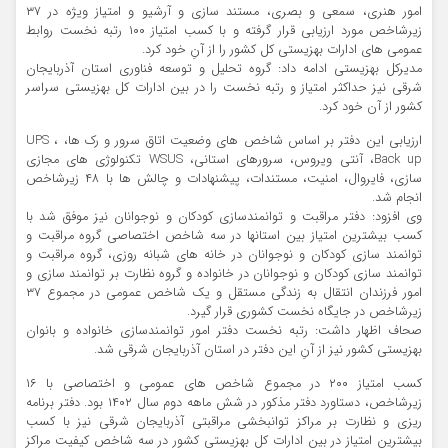
امور هنری، سمعی و بصری، مستند سازی و آرشیو و امتیاز ویژه در ۳۷
زیرشاخص مورد ارزیابی قرار گرفته و با کسب امتیاز ۱۰۰ رتبه نخست روابط
عمومی های ادارات بهزیستی کل کشور را از آنِ خود کرد.
مدیرکل بهزیستی ادامه داد: گروه تحلیل و توسعه فناوری استان آذربایجان
شرقی نیز حداکثر امتیاز و رتبه نخست را در بین ادارات کل بهزیستی سراسر
کشور از آن خود کرد.
ارزیابی این دفتر بر اساس شاخص های وضعیت اتاق سرور و رک ها، UPS ،
Back up، آنتی ویروس، سرورهای استانی، WSUS تکنولوژی های مجازی
سازی، فایروال، امنیت، مستندات، پیشنهادات و چالش ها با ۴۸ زیرشاخص
انجام شد.
وی افزود: دفتر مراقبت و توانمندسازی کودکان و نوجوانان نیز موفق شد با
کسب بیشترین امتیاز بین استانها در سه شاخص اختصاصی گروه مراقبت و
توانمند سازی کودکان و نوجوانان در خانه های شبانه روزی، گروه مراقبت و
توانمند سازی کودکان و نوجوانان در خانواده و گروه نظارت بر توانمند سازی و
امور فرزندان انتقال به زندگی مستقل و یک شاخص عمومی در مجموع ۳۷
زیرشاخص در جایگاه نخست کشوری قرار گیرد.
صحاف اظهار داشت: رتبه نخست دفتر امور توانمندسازی خانواده و بانوان
بهزیستی کشور نیز از آنِ این دفتر در استان آذربایجان شرقی شد.
کسب امتیاز ۲۰۰ در مجموع شاخص های عمومی و اختصاصی با ۱۶
زیرشاخص، دستاورد دفتر مذکور در شش ماهه دوم سال ۱۴۰۲ بود. دفتر برنامه
ریزی و نظارت بر مراکز توانبخشی مراقبتی آذربایجان شرقی نیز با کسب
بیشترین امتیاز در بین ادارات کل بهزیستی کشور در سه شاخص کیفیت مراکز