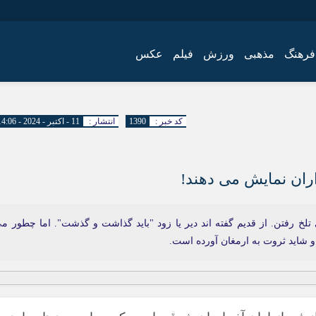
فرهنگ
مذهبی
ورزش
فیلم
عکس
اجتماعی
اقتصاد
کد خبر :
1390
انتشار :
11 - اکتبر - 2024 - 14:06
فرهنگ
ران نمایش می دهند!
 رفتن. از قدیم گفته اند دیر یا زود "باید گذاشت و گذشت". اما چطور م
و شاید ثروت به ارمغان آورده است.