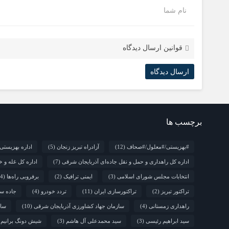
نام شما
قوانین ارسال دیدگاه
برچسب ها
#بهزیستی/#معلول/#صحاف
(12)
آزادراه تبریز زنجان
(5)
اداره بهزیستی
اداره کل راهداری و حمل و نقل جاده‌ای آذربایجان شرقی
(7)
اداره کل غله و خ
انتخابات مجلس شورای اسلامی
(3)
ایمنی ترافیک
(2)
برفروبی راه‌ها
(4)
تراکتور تبریز
(2)
تراکتورسازی ایران
(11)
تردد خودرو
(4)
جاده سب
راهداری زمستانی
(4)
سازمان جهاد کشاورزی آذربایجان شرقی
(10)
سالروز 
سید ابراهیم رئیسی
(3)
سید محمدعلی آل هاشم
(3)
شیش دونگ برانیم
)