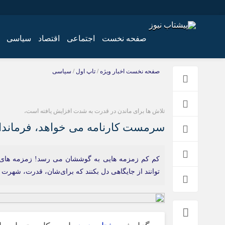
صفحه نخست
اجتماعی
اقتصاد
سیاسی
اخبار
چند رسانه
صفحه نخست
اخبار ویژه
/
تاپ اول
/
سیاسی
اجتماعی
گالری فیلم
اقتصاد
گالری عکس
تلاش ها برای ماندن در قدرت به شدت افزایش یافته است،
سیاسی
سرمست کارنامه می خواهد، فرماندا
فرهنگ
کم کم زمزمه هایی به گوششان می رسد! زمزمه های تلخ
توانند از جایگاهی دل بکنند که برای‌شان، قدرت، شهرت 