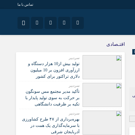
تماس با ما
نام کاربری یا نشانی ایمیل
سیاسی
اینستاگرام
اقتـصادی
تلگرام
سردبیر
تولید بیش از10 هزار دستگاه و
رمز عبور
سروش
ارزآوری افزون بر 10 میلیون
دلاری تراکتور برای کشور
ایتا
سردبیر
مرا به خاطر بسپار
آپارات
تأکید مدیر مجتمع مس سونگون
ی
بر حرکت به سوی تولید پایدار با
تکیه بر ظرفیت دانشگاهی
سردبیر
بهره‌برداری از ۴۷ طرح کشاورزی
با سرمایه‌گذاری یک همت در
آذربایجان شرقی