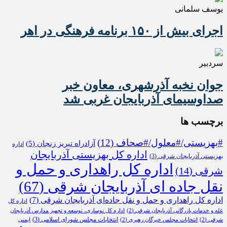
یوسف سلمانی
اجرای بیش از ۱۵۰ برنامه فرهنگی در اهر
سردبیر
جوان نخبه آذرشهری، معاون خبر
صداوسیمای آذربایجان غربی شد
برچسب ها
#بهزیستی/#معلول/#صحاف
(12)
آزادراه تبریز زنجان
(5)
اداره
اداره کل بهزیستی آذربایجان
بهزیستی آذربایجان شرقی
(3)
اداره کل راهداری و حمل و
شرقی
(14)
نقل جاده ای آذربایجان شرقی
(67)
اداره کل راهداری و حمل و نقل جاده‌ای آذربایجان شرقی
(7)
اداره کل
غله و خدمات بازرگانی آذربایجان شرقی
(2)
اداره کل نوسازی، توسعه و تجهیز مدارس آذربایجان
انتخابات مجلس شورای اسلامی
(3)
شرقی
(2)
انتخابات مجلس خبرگان رهبری
(2)
ایمنی