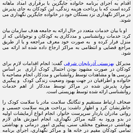
اقدام به اجرای برنامه خانواده جایگزین با برقراری امداد ماهانه
کرده است که با پرداخت هزینه زندگی، این کودکان به جای پذیرش
در مراکز نگهداری نزد بستگان خود در خانواده جایگزین نگهداری می
شوند.
او با بیان خدمات متعدد در حال ارائه به جامعه هدف سازمان بیان
کرد: خدمات روانشناسی و مددکاری به کودکان و نوجوانانی که از
منزل فرار کرده و به صورت خود معرف مراجعه و یا از طریق
مراجع قضایی و انتظامی به مراکز ارجاع داده شده اند ارائه می
شود.
مدیرکل
بهزیستی آذربایجان شرقی
گفت: انجام اقدامات لازم برای
کودکان در صورت مشهود بودن احتمال کودک آزاری بر اساس
بررسی ها و مشاهدات توسط روانشناس و مددکار، انجام مصاحبه با
خانواده و اطرافیان در جهت بهبود وضعیت زندگی کودک و پیگیری
موارد پذیرش شده در مراکز توسط مددکار از اهم خدمات
روانشناسی ارائه شده توسط بهزیستی است.
صحاف ارتباط مستقیم و تنگاتنگ سلامت مادر با سلامت کودک را
خاطرنشان کرد و اظهار داشت: پرداخت هزینه سلامت جسمی و
روانی مادران باردار سرپرست خانوار، انجام انواع آزمایشات اولیه
در بدو ورود به کلیه مراکز نگهداری، انجام آموزش های لازم
بهداشتی درسطوح مختلف سنی، پیگیری امور درمانی و بهداشتی
تمامی کودکان مقیم در خانه ها و مراکز نگهداری، اجرای برنامه