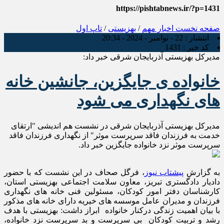
https://pishtabnews.ir/?p=1431
صفحه نخست
اخبار مهم
/
بهزیستی
/
تاپ اول
انتشار :
22 - نوامبر - 2024 - 20:34
کد خبر :
1431
مدیرکل بهزیستی آذربایجان شرقی خبر داد:
خانواده ی جایگزین، جانشین خانه
های نگهداری می شود
مدیرکل بهزیستی آذربایجان شرقی در نشست هم اندیشی "ارتقای
خدمت به فرزندان فاقد سرپرست موثر" از نگهداری فرزندان فاقد
سرپرست موثر نزد خانواده جایگزین خبر داد.
به گزارش
پیشتاب نیوز
، فرگل صحاف در این نشست که با حضور
دادیار دادگستری تبریز، معاون سلامت اجتماعی بهزیستی استان،
کارشناسان دفتر امور کودکان، مسئولین فنی خانه های نگهداری
فرزندان و مدیران عامل موسسه های خیریه دارای خانه های مذکور
با بیان اهمیت زندگی درکنار خانواده ابراز داشت: بهزیستی با هدف
رشد و تربیت کودکان بی سرپرست و بد سرپرست نزد خانواده،