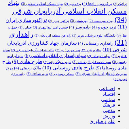
بنیاد
برفروبی راه‌ها
(4)
بنیاد مسکن انقلاب اسلامی
(3)
ترافیک
(2)
برف‌روبی
(2)
مسکن انقلاب اسلامی آذربایجان شرقی
(34)
تراکتورسازی ایران
بهزیستی
(3)
بهرام سرمست
(2)
تراکتور تبریز
(2)
(11)
تردد خودرو
(4)
جاده سبز
(4)
حسین امیرعبداللهیان
(3)
حمل و
حماس
(2)
راهداری
نقل
(3)
دانشگاه علوم پزشکی تبریز
(3)
راه آهن منطقه آذربایجان
(2)
(31)
سازمان جهاد کشاورزی آذربایجان
راهداری زمستانی
(4)
شرقی
(10)
سپاه
سالروز قیام ۲۹ بهمن مردم تبریز
(2)
ستاد انتخابات آذربایجان شرقی
(2)
سپاه پاسداران انقلاب اسلامی
(6)
عاشورا
(3)
سید ابراهیم
سپاه ناحیه اهر
(2)
طرح هادی
(9)
طرح
رئیسی
(3)
سید محمدعلی آل هاشم
(3)
شیش دونگ برانیم
(2)
طرح هادی روستایی
(10)
هادی روستاها
(5)
مالک رحمتی
(4)
مرکز
مدیریت راه های آذربایجان شرقی
(3)
نه به تصادف
(3)
مسکن روستایی
(2)
پایانه مرزی
نوردوز
(2)
اجتماعی
اقتصاد
سیاسی
فرهنگ
مذهبی
ورزش
علم و فناوری