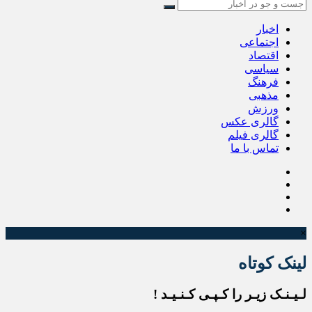
اخبار
اجتماعی
اقتصاد
سیاسی
فرهنگ
مذهبی
ورزش
گالری عکس
گالری فیلم
تماس با ما
×
لینک کوتاه
لـیـنـک زیـر را کـپـی کـنـیـد !