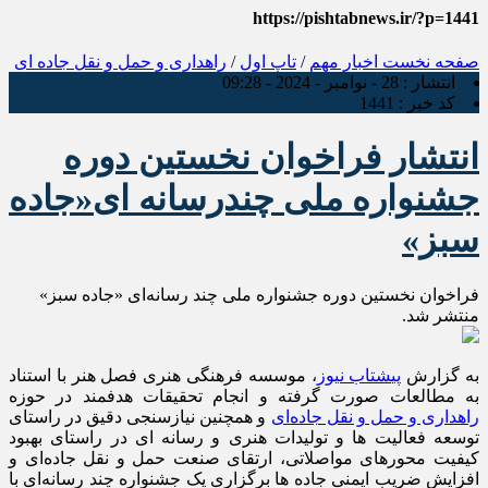
https://pishtabnews.ir/?p=1441
صفحه نخست
اخبار مهم
/
تاپ اول
/
راهداری و حمل و نقل جاده ای
انتشار :
28 - نوامبر - 2024 - 09:28
کد خبر :
1441
انتشار فراخوان نخستین دوره
جشنواره ملی چندرسانه ای«جاده
سبز»
فراخوان نخستین دوره جشنواره ملی چند رسانه‌ای «جاده سبز»
منتشر شد.
به گزارش
پیشتاب نیوز
، موسسه فرهنگی هنری فصل هنر با استناد
به مطالعات صورت گرفته و انجام تحقیقات هدفمند در حوزه
راهداری و حمل و نقل جاده‌ا‌ی
و همچنین نیازسنجی دقیق در راستای
توسعه فعالیت ها و تولیدات هنری و رسانه ای در راستای بهبود
کیفیت محورهای مواصلاتی، ارتقای صنعت حمل و نقل جاده‌ای و
افزایش ضریب ایمنی جاده ها برگزاری یک جشنواره چند رسانه‌ای با