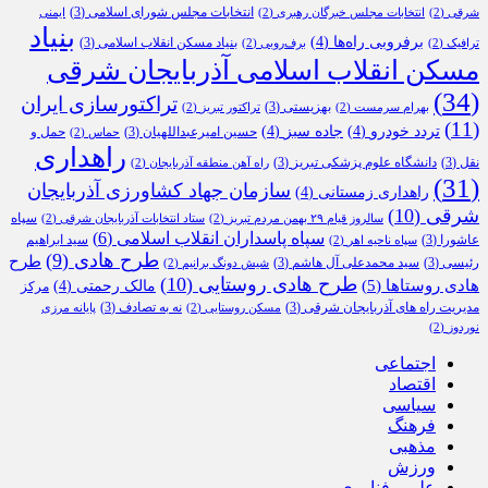
انتخابات مجلس شورای اسلامی
(3)
شرقی
(2)
انتخابات مجلس خبرگان رهبری
(2)
ایمنی
بنیاد
برفروبی راه‌ها
(4)
بنیاد مسکن انقلاب اسلامی
(3)
ترافیک
(2)
برف‌روبی
(2)
مسکن انقلاب اسلامی آذربایجان شرقی
(34)
تراکتورسازی ایران
بهزیستی
(3)
بهرام سرمست
(2)
تراکتور تبریز
(2)
(11)
تردد خودرو
(4)
جاده سبز
(4)
حسین امیرعبداللهیان
(3)
حمل و
حماس
(2)
راهداری
نقل
(3)
دانشگاه علوم پزشکی تبریز
(3)
راه آهن منطقه آذربایجان
(2)
(31)
سازمان جهاد کشاورزی آذربایجان
راهداری زمستانی
(4)
شرقی
(10)
سپاه
سالروز قیام ۲۹ بهمن مردم تبریز
(2)
ستاد انتخابات آذربایجان شرقی
(2)
سپاه پاسداران انقلاب اسلامی
(6)
عاشورا
(3)
سید ابراهیم
سپاه ناحیه اهر
(2)
طرح هادی
(9)
طرح
رئیسی
(3)
سید محمدعلی آل هاشم
(3)
شیش دونگ برانیم
(2)
طرح هادی روستایی
(10)
هادی روستاها
(5)
مالک رحمتی
(4)
مرکز
مدیریت راه های آذربایجان شرقی
(3)
نه به تصادف
(3)
مسکن روستایی
(2)
پایانه مرزی
نوردوز
(2)
اجتماعی
اقتصاد
سیاسی
فرهنگ
مذهبی
ورزش
علم و فناوری