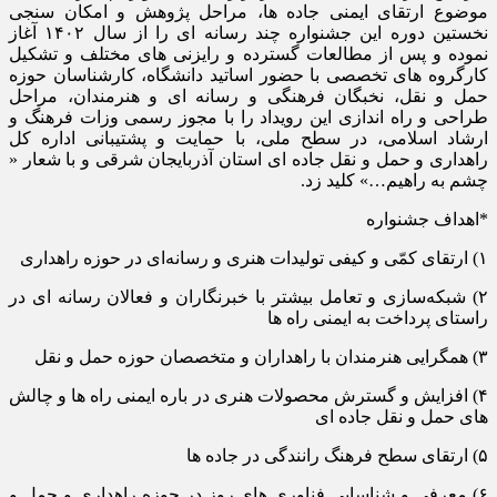
موضوع ارتقای ایمنی جاده ها، مراحل پژوهش و امکان سنجی
نخستین دوره این جشنواره چند رسانه ای را از سال ۱۴۰۲ آغاز
نموده و پس از مطالعات گسترده و رایزنی های مختلف و تشکیل
کارگروه های تخصصی با حضور اساتید دانشگاه، کارشناسان حوزه
حمل و نقل، نخبگان فرهنگی و رسانه ای و هنرمندان، مراحل
طراحی و راه اندازی این رویداد را با مجوز رسمی وزات فرهنگ و
ارشاد اسلامی، در سطح ملی، با حمایت و پشتیبانی اداره کل
راهداری و حمل و نقل جاده ای استان آذربایجان شرقی و با شعار «
چشم به راهیم…» کلید زد.
*اهداف جشنواره
۱) ارتقای کمّی و کیفی تولیدات هنری و رسانه‌ای در حوزه راهداری
۲) شبکه‌سازی و تعامل بیشتر با خبرنگاران و فعالان رسانه ای در
راستای پرداخت به ایمنی راه ها
۳) همگرایی هنرمندان با راهداران و متخصصان حوزه حمل و نقل
۴) افزایش و گسترش محصولات هنری در باره ایمنی راه ها و چالش
های حمل و نقل جاده ای
۵) ارتقای سطح فرهنگ رانندگی در جاده ها
۶) معرفی و شناسایی فناوری های روز در حوزه راهداری و حمل و