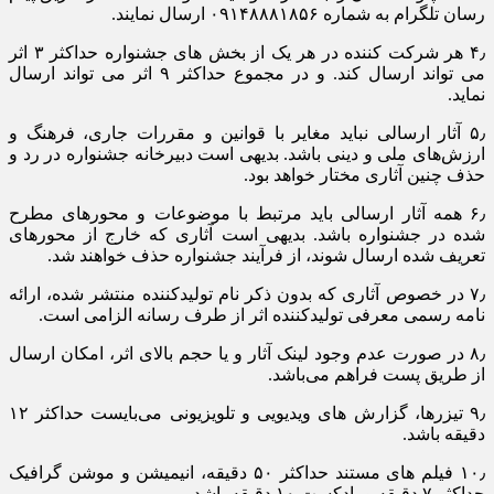
رسان تلگرام به شماره ۰۹۱۴۸۸۸۱۸۵۶ ارسال نمایند.
۴٫ هر شرکت کننده در هر یک از بخش های جشنواره حداکثر ۳ اثر
می تواند ارسال کند. و در مجموع حداکثر ۹ اثر می تواند ارسال
نماید.
۵٫ آثار ارسالی نباید مغایر با قوانین و مقررات جاری، فرهنگ و
ارزش‌های ملی و دینی باشد. بدیهی است دبیرخانه جشنواره در رد و
حذف چنین آثاری مختار خواهد بود.
۶٫ همه آثار ارسالی باید مرتبط با موضوعات و محورهای مطرح
شده در جشنواره باشد. بدیهی است آثاری که خارج از محورهای
تعریف شده ارسال شوند، از فرآیند جشنواره حذف خواهند شد.
۷٫ در خصوص آثاری که بدون ذکر نام تولیدکننده منتشر شده، ارائه
نامه رسمی معرفی تولیدکننده اثر از طرف رسانه الزامی است.
۸٫ در صورت عدم وجود لینک آثار و یا حجم بالای اثر، امکان ارسال
از طریق پست فراهم می‌باشد.
۹٫ تیزرها، گزارش های ویدیویی و تلویزیونی می‌بایست حداکثر ۱۲
دقیقه باشد.
۱۰٫ فیلم های مستند حداکثر ۵۰ دقیقه، انیمیشن و موشن گرافیک
حداکثر ۷ دقیقه و پادکست ۱۰ دقیقه باشد.