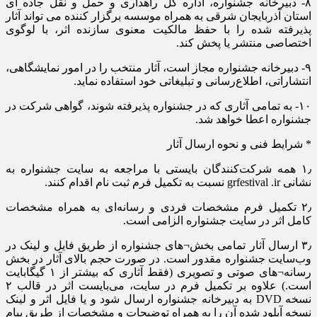
۸- دبیرخانه جشنواره، اداره کل راهداری و حمل و نقل جاده ای
استان آذربایجان شرقی به همراه موسسه برگزار کننده می تواند آثار
پذیرفته شده را با حفظ مالکیت معنوی سازنده اثر، با لوگوی
اختصاصی منتشر یا پخش کند.
۹- دبیرخانه جشنواره مجاز است، آثار منتخب را در امور نمایشگاهی،
انتشاراتی، اطلاع‌رسانی و تبلیغاتی خود استفاده نماید.
۱۰- به تمامی آثاری که در جشنواره پذیرفته شوند، گواهی شرکت در
جشنواره اعطا خواهد شد.
* شرایط فنی و نحوه ارسال آثار
۱٫ همه شرکت‌کنندگان بایستی با مراجعه به سایت جشنواره به
نشانی grfestival .ir نسبت به تکمیل فرم ثبت نام اقدام کنند.
۲٫ تکمیل فرم مشخصات فردی و رسانه‌ای به همراه مشخصات
کامل اثر در سایت جشنواره الزامی است.
۳٫ ارسال آثار تمامی بخش¬های جشنواره از طریق فایل و لینک در
وب‌سایت جشنواره مقدور است. در صورت حجم بالای آثار در بخش
رسانه¬های صوتی و تصویری (فقط آثاری که بیشتر از ۱ گیگابایت
است.) علاوه بر تکمیل فرم در سایت، می‌بایست اثر در قالب ۲
نسخه DVD به دبیرخانه جشنواره ارسال شود و یا فایل اثر و لینک
نسخه آپلود شده آن را به همراه توضیحات و مشخصات از طریق پیام