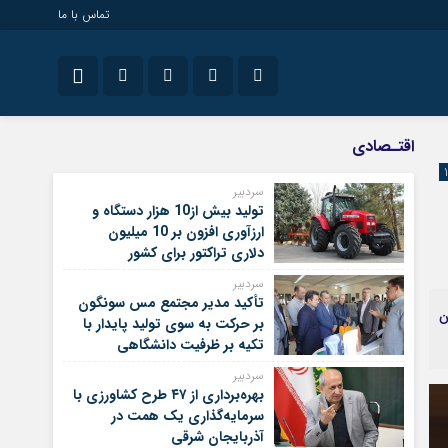
تماس با ما
سیاسی
نام کاربری یا نشانی ایمیل
اینستاگرام
اقتـصادی
تلگرام
سردبیر
تولید بیش از10 هزار دستگاه و
رمز عبور
سروش
ارزآوری افزون بر 10 میلیون
دلاری تراکتور برای کشور
ایتا
سردبیر
مرا به خاطر بسپار
آپارات
تأکید مدیر مجتمع مس سونگون
ن
بر حرکت به سوی تولید پایدار با
تکیه بر ظرفیت دانشگاهی
سردبیر
بهره‌برداری از ۴۷ طرح کشاورزی با
سرمایه‌گذاری یک همت در
آذربایجان شرقی