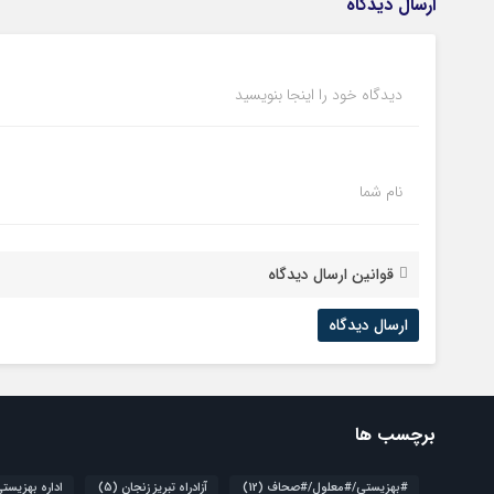
ارسال دیدگاه
دیدگاه خود را اینجا بنویسید
نام شما
قوانین ارسال دیدگاه
برچسب ها
#بهزیستی/#معلول/#صحاف
(12)
آزادراه تبریز زنجان
(5)
اداره بهزیست