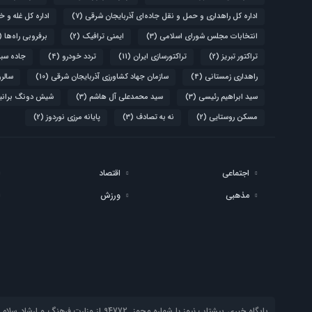
اداره کل راهداری و حمل و نقل جاده‌ای آذربایجان شرقی
(7)
اداره کل غله و خ
انتخابات مجلس شورای اسلامی
(3)
ایمنی ترافیک
(2)
برفروبی راه‌ها
(4)
تراکتور تبریز
(2)
تراکتورسازی ایران
(11)
تردد خودرو
(4)
جاده سبز
راهداری زمستانی
(4)
سازمان جهاد کشاورزی آذربایجان شرقی
(10)
سالروز قیام 
سید ابراهیم رئیسی
(3)
سید محمدعلی آل هاشم
(3)
شیش دونگ برانی
مسکن روستایی
(2)
نه به تصادف
(3)
پایانه مرزی نوردوز
(2)
اجتماعی
اقتصاد
مذهبی
ورزش
پایگاه خبری پیشتاب نیوز با شماره مجوز 94772 از وزارت فرهنگ و ارشاد سلامی