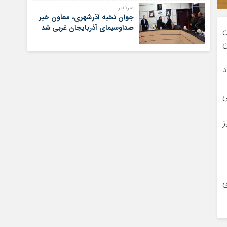
سردبیر
جوان نخبه آذرشهری، معاون خبر
صداوسیمای آذربایجان غربی شد
ن
9 مورد تردد
ی
ز
–
ی