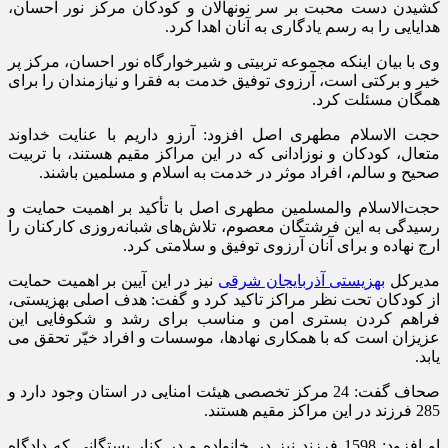
کشیدن دست محبت بر سر نونهالان و کودکان مرکز نور احسان،
هدایایی را به رسم یادگاری به آنان اهدا کرد.
وی با بیان اینکه مجموعه تربیتی و شیرخوارگاه نور احسان، مرکز پر
خیر و برکتی است، آرزوی توفیق خدمت به فقرا و نیازمندان را برای
همگان مسئلت کرد.
حجت الاسلام مطهری اصل افزود: آرزو داریم با عنایت خداوند
متعال، کودکان و نوزادانی که در این مراکز مقیم هستند، با تربیت
صحیح و سالم، افراد موثر در خدمت به اسلام و مسلمین باشند.
حجت‌الاسلام‌ والمسلمین مطهری اصل با تأکید بر اهمیت حمایت و
رسیدگی به این فرشتگان معصوم، تلاش‌های شبانه‌روزی کارکنان را
ارج نهاده و برای آنان آرزوی توفیق و سلامتی کرد.
مدیرکل
بهزیستی آذربایجان شرقی
نیز در این آیین بر اهمیت حمایت
از کودکان تحت نظر مراکز تاکید کرد و گفت: هدف اصلی بهزیستی،
فراهم کردن بستری امن و مناسب برای رشد و شکوفایی این
عزیزان است که با همکاری نهادها، موسسات و افراد خیّر تحقق می
یابد.
صحاف گفت: 24 مرکز تخصصی هیئت امنایی در استان وجود دارد و
285 فرزند در این مراکز مقیم هستند.
او افزود: 1598 فرزند نیز در خانواده و در کنار بستگانی که دادگاه