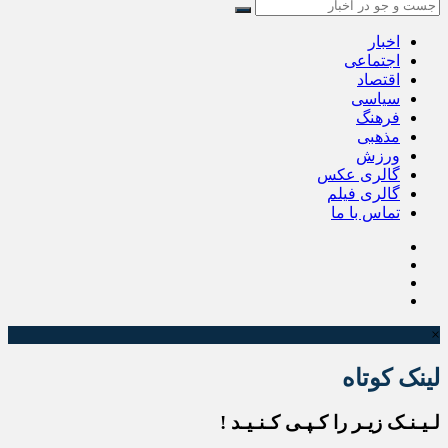
اخبار
اجتماعی
اقتصاد
سیاسی
فرهنگ
مذهبی
ورزش
گالری عکس
گالری فیلم
تماس با ما
×
لینک کوتاه
لـیـنـک زیـر را کـپـی کـنـیـد !