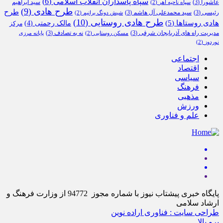
سپاه پاسداران انقلاب اسلامی
(6)
عاشورا
(3)
سید ابراهیم
سپاه ناحیه اهر
(2)
طرح هادی
(9)
طرح
رئیسی
(3)
سید محمدعلی آل هاشم
(3)
شیش دونگ برانیم
(2)
طرح هادی روستایی
(10)
هادی روستاها
(5)
مالک رحمتی
(4)
مرکز
مدیریت راه های آذربایجان شرقی
(3)
نه به تصادف
(3)
مسکن روستایی
(2)
پایانه مرزی
نوردوز
(2)
اجتماعی
اقتصاد
سیاسی
فرهنگ
مذهبی
ورزش
علم و فناوری
پایگاه خبری پیشتاب نیوز با شماره مجوز 94772 از وزارت فرهنگ و
ارشاد سلامی
طراحی سایت : فناوری اراده نوین
برو بالا