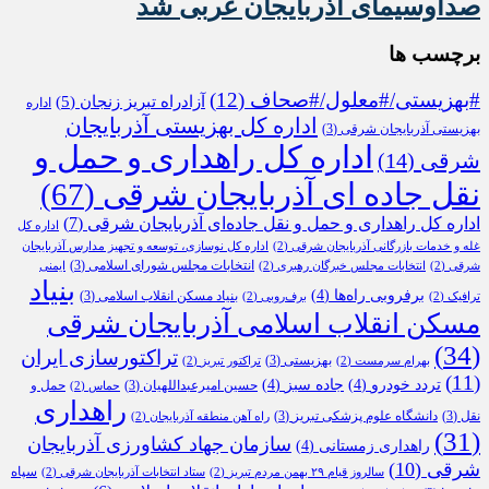
صداوسیمای آذربایجان غربی شد
برچسب ها
#بهزیستی/#معلول/#صحاف
(12)
آزادراه تبریز زنجان
(5)
اداره
اداره کل بهزیستی آذربایجان
بهزیستی آذربایجان شرقی
(3)
اداره کل راهداری و حمل و
شرقی
(14)
نقل جاده ای آذربایجان شرقی
(67)
اداره کل راهداری و حمل و نقل جاده‌ای آذربایجان شرقی
(7)
اداره کل
غله و خدمات بازرگانی آذربایجان شرقی
(2)
اداره کل نوسازی، توسعه و تجهیز مدارس آذربایجان
انتخابات مجلس شورای اسلامی
(3)
شرقی
(2)
انتخابات مجلس خبرگان رهبری
(2)
ایمنی
بنیاد
برفروبی راه‌ها
(4)
بنیاد مسکن انقلاب اسلامی
(3)
ترافیک
(2)
برف‌روبی
(2)
مسکن انقلاب اسلامی آذربایجان شرقی
(34)
تراکتورسازی ایران
بهزیستی
(3)
بهرام سرمست
(2)
تراکتور تبریز
(2)
(11)
تردد خودرو
(4)
جاده سبز
(4)
حسین امیرعبداللهیان
(3)
حمل و
حماس
(2)
راهداری
نقل
(3)
دانشگاه علوم پزشکی تبریز
(3)
راه آهن منطقه آذربایجان
(2)
(31)
سازمان جهاد کشاورزی آذربایجان
راهداری زمستانی
(4)
شرقی
(10)
سپاه
سالروز قیام ۲۹ بهمن مردم تبریز
(2)
ستاد انتخابات آذربایجان شرقی
(2)