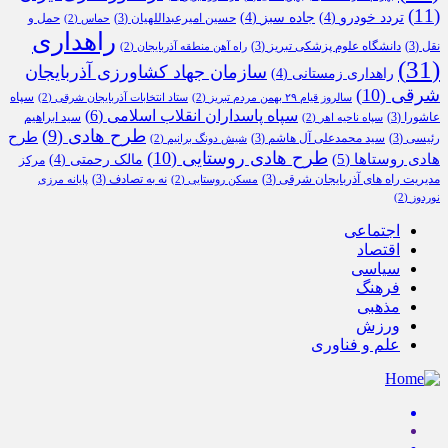
(11)
تردد خودرو
(4)
جاده سبز
(4)
حسین امیرعبداللهیان
(3)
حمل و
حماس
(2)
راهداری
نقل
(3)
دانشگاه علوم پزشکی تبریز
(3)
راه آهن منطقه آذربایجان
(2)
(31)
سازمان جهاد کشاورزی آذربایجان
راهداری زمستانی
(4)
شرقی
(10)
سپاه
سالروز قیام ۲۹ بهمن مردم تبریز
(2)
ستاد انتخابات آذربایجان شرقی
(2)
سپاه پاسداران انقلاب اسلامی
(6)
عاشورا
(3)
سید ابراهیم
سپاه ناحیه اهر
(2)
طرح هادی
(9)
طرح
رئیسی
(3)
سید محمدعلی آل هاشم
(3)
شیش دونگ برانیم
(2)
طرح هادی روستایی
(10)
هادی روستاها
(5)
مالک رحمتی
(4)
مرکز
مدیریت راه های آذربایجان شرقی
(3)
نه به تصادف
(3)
مسکن روستایی
(2)
پایانه مرزی
نوردوز
(2)
اجتماعی
اقتصاد
سیاسی
فرهنگ
مذهبی
ورزش
علم و فناوری