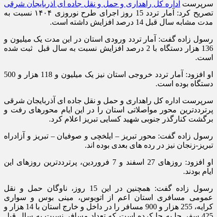
سرپرست
اداره کل راهداری و حمل و نقل جاده ای آذربایجان شرقی
تصریح کرد: آمار تردد 15 روز اجرای طرح نوروزی ۱۴۰۴ نسبت به
مدت مشابه سال قبل 14 درصد افزایش داشته است.
رسول زاده گفت: آمار تردد ورودی استان در این مدت یک میلیون و
136 هزار دستگاه با 2 درصد افزایش نسبت به سال قبل ثبت شده
است.
او افزود: آمار تردد خروجی استان نیز یک میلیون و 118 هزار و 500
دستگاه بوده است.
سرپرست اداره کل راهداری و حمل و نقل جاده ای آذربایجان شرقی
پرترددترین محور مواصلاتی استان را در این ایام محورهای رفت و
برگشت کنارگذر جنوبی شهید کسایی تبریز اعلام کرد.
رسول زاده گفت: محور تبریز – ایلخچی و صوفیان – تبریز و آزادراه
تبریز-زنجان نیز در رده های بعدی بوده اند.
او افزود: روزهای 27 اسفند و 7 فروردین، پرترددترین روزهای این
ایام بودند.
رسول زاده گفت: همچنین در این 15 روز، ناوگان حمل و نقل
عمومی مسافری استان اعم از اتوبوس، مینی بوس و سواری
کرایه، 255 هزار و 900 مسافر را در داخل و خارج استان با 14 هزار و
425 سفر جا به جا کرده است که تعداد مسافر نسبت به سال قبل