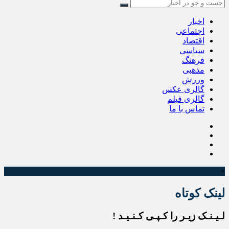
اخبار
اجتماعی
اقتصاد
سیاسی
فرهنگ
مذهبی
ورزش
گالری عکس
گالری فیلم
تماس با ما
×
لینک کوتاه
لـیـنـک زیـر را کـپـی کـنـیـد !