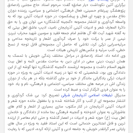
برگزاری آئین نکوداشت «یار صادق» گفت: مرحوم استاد حاج مجتبی زادصادق
پژوهشگر، پیرغلام حسینی، فعال فرهنگی، اجتماعی و سیاسی، رزمنده دوران
دفاع مقدس و چهره ای فعال و پیشکسوت در حوزه ادبیات آئینی بود که به
واسطه گردآوری و انتشار مجموعه «گنجینه گذشتگان» می توان وی را به حق
دائرة المعارف شعر و ادبیات آئینی آذربایجان نامید، ادیبِ عاشقِ اهل بیتی که
به گفته شهید آیت الله آل هاشم امام جمعه فقید و سومین شهید محراب تبریز،
نیمی از عمر با برکت خود را صرف گردآوری اشعار و تاریخچه مداحی و
مرثیه‌سرایی ترکی کرد، تلاشی که حاصل آن مجموعه‌ای قابل توجه از نسخ
خطی، کتب مرثیه و عکس‌های تاریخی هیئات است.
وی ادامه داد: استاد زادصادق در مراحل مختلف زندگی خویش با تمسک به
همان تربیت دینی سعی در ادای دین به ساحت مقدس ائمه و اهل بیت
علیهم السلام داشت و مجموعه ارزشمند «گنجینه گذشتگان» تنها گوشه ای از این
دلدادگی وی بود، شخصیتی که نه تنها در زمینه ادبیات آئینی به ویژه در حوزه
ادبیات ترکی یادگارانی ماندگار از خود بر جای گذاشته بلکه در هر یک از دوران
زندگی اش در عرصه های مختلف سیاسی، اجتماعی و فرهنگی، نام و یاد خود
را به عنوان فردی اثرگذار ثبت و ضبط کرده است.
مدیرکل
تبلیغات اسلامی آذربایجان شرقی
تصریح کرد: بی شک گردآوری و
انتشار مجموعه ای از کتب و آثار شناخته شده و یا مغفول مانده حوزه شعر و
ادبیات آئینی آذربایجان در کنار مکتوب سازی بسیاری از اشعار و کلام های
عاشورائی به عنوان اندوخته و گنجینه فرهنگی بجا مانده از دلدادگان و خادمان
اهل بیت (ع) حوزه شعر و ادبیات در اعصار گذشته و حتی ایام معاصر از ارزنده
ترین و قابل اعتناترین خدماتی است که این استاد فقید به ویژه در سال های
پایانی عمر گرانقدر خویش به جامعه ادبی و آئینی ارائه کرده، ادیبی که با رعایت