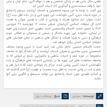
نظمی مثال زدنی هم در زندگی شخصی و هم در عوالم کاری، تمام توان و زمان
خود را وقف مستندسازی و گردآوری آثار ادبیات آئینی کرد.
وی گفت: با توجه به این وجوه شخصیتی و خدمات ارزشمند مرحوم زادصادق
در حوزه ادبیات دینی، آئین نکوداشت این چهره ادبی و دل داده اهل بیت (ع)
تحت عنوان «یار صادق» همراه با رونمایی از کتاب با همین عنوان به همت
اداره کل تبلیغات اسلامی آذربایجان شرقی ساعت 16 چهارشنبه 27 فروردین
1404 با حضور حجت الاسلام والمسلمین احمد مطهری اصل نماینده ولی فقیه
در استان، خانواده این چهره ماندگار و جمعی از مسئولان و فعالان حوزه
فرهنگی و دینی به ویژه هیئات و تشکل های مذهبی در سالن همایش های
تبلیغات اسلامی استان برگزار خواهد شد.
حجت الاسلام حسینی خاطر نشان شد: امید است با تبیین وجوه مختلف
شخصیتی چنین مفاخری و معرفی خدمات ارزشمند و آثار ماندگار آنها به جامعه،
مخصوصاً در حوزه شعر و ادبیات مذهبی و عاشورایی، شمع پر فروغی که به
واسطه مجاهدت های این چهره ها در بازنمایی اندوخته های فرهنگی و زنده
نگهداشتن ادبیات آئینی روشن شده، چراغ راه جوانانی باشد که با ابزار هنر و
شعر و ادب در وادی خدمت به اهل بیت عصمت و طهارت (ع) قدم گذاشته اند
و اساتید فقیدی چون استاد زادصادق می توانند سرمشق و الگویی برای آنها
باشند.
نویسنده :
سردبیر
منبع :
پیشتاب نیوز