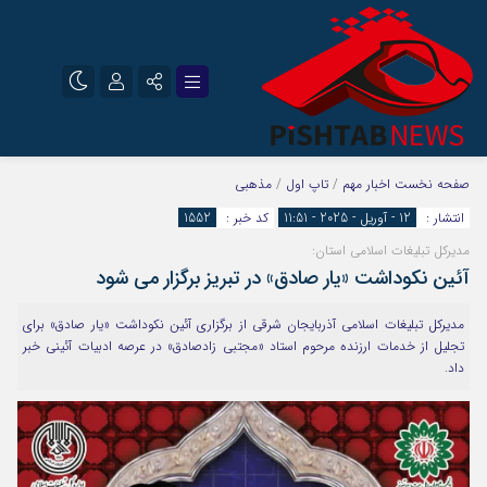
نام کاربری یا نشانی ایمیل
اینستاگرام
تلگرام
صفحه نخست
اخبار مهم
/
تاپ اول
/
مذهبی
انتشار :
12 - آوریل - 2025 - 11:51
کد خبر :
1552
سروش
ایتا
مدیرکل تبلیغات اسلامی استان:
رمز عبور
آپارات
آئین نکوداشت «یار صادق» در تبریز برگزار می شود
مدیرکل تبلیغات اسلامی آذربایجان شرقی از برگزاری آئین نکوداشت «یار صادق» برای
تجلیل از خدمات ارزنده مرحوم استاد «مجتبی زادصادق» در عرصه ادبیات آئینی خبر
مرا به خاطر بسپار
داد.