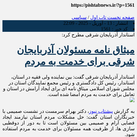
https://pishtabnews.ir/?p=1561
صفحه نخست
تاپ اول
/
سیاسی
انتشار :
13 - آوریل - 2025 - 22:09
کد خبر :
1561
استاندار آذربایجان شرقی مطرح کرد:
میثاق نامه مسئولان آذربایجان
شرقی برای خدمت به مردم
استاندار آذربایجان شرقی گفت: بین نماینده ولی فقیه در استان،
استاندار، رئیس کل دادگستری و رئیس مجمع نمایندگان استان در
مجلس شورای اسلامی میثاق نامه ای برای ایجاد آرامش در استان و
تعامل برای خدمت به مردم امضا شده است.
به گزارش
پیشتاب نیوز
، دکتر بهرام سرمست در نشست صمیمی با
خبرنگاران استان گفت: حل مشکلات مردم استان نیازمند ایجاد
فضایی آرام و صمیمی بین مسئولان است تا به دور از دو‌قطبی
سازی ها، از ظرفیت همه مسئولان برای خدمت به مردم استفاده
شود.