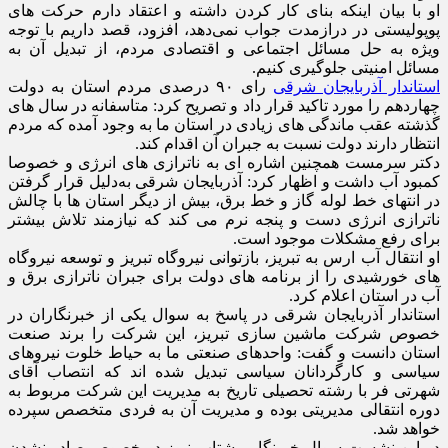
او با بیان اینکه بنای کار‌ کردن داشته و اعتقاد دارم حرکت های
پوپولیستی در درازمدت جواب نمی‌دهد، افزود، قصد داریم با توجه
ویژه به حل مسائل اجتماعی و اقتصادی مردم، از تبدیل آن به
مسائل امنیتی جلوگیری کنیم.
استاندار آذربایجان شرقی
رای ۹۰ درصدی مردم استان به دولت
چهاردهم را مورد تاکید قرار داد و تصریح کرد: متاسفانه در سال های
گذشته عقب ماندگی های زیادی در استان ما به وجود آمده که مردم
انتظار دارند دولت نسبت به جبران آن اقدام کند.
دکتر سرمست همچنین اشاره ای به ناترازی های انرژی و خصوصا
کمبود آب داشت و اظهار کرد: آذربایجان شرقی به‌دلیل قرار گرفتن
در انتهای خط لوله گاز و خط برق، بیش از دیگر استان ها با چالش
ناترازی انرژی دست و پنجه نرم می کند که نیازمند تلاش بیشتر
برای رفع مشکلات موجود است.
او انتقال آب ارس به تبریز، بازتوانی نیروگاه تبریز و توسعه نیروگاه
های خورشیدی را از برنامه های دولت برای جبران ناترازی برق و
آب در استان اعلام کرد.
استاندار آذربایجان شرقی در پاسخ به سوال یکی از خبرنگاران در
خصوص شرکت ماشین سازی تبریز، این شرکت را برند صنعت
استان‌ دانست و گفت: واحد‌های صنعتی ما به حیاط خلوت نیروهای
سیاسی و کارگردانان سیاسی تبدیل شده اند که انتصاب آقای
شهرتی فر با رشته تحصیلی تاریخ به مدیریت این شرکت مربوط به
دوره انتقالی مدیریتی بوده و مدیریت آن به فردی متخصص سپرده
خواهد شد.
در این نشست سوال خبرنگار پیشتاب نیوز در خصوص صادر نشدن