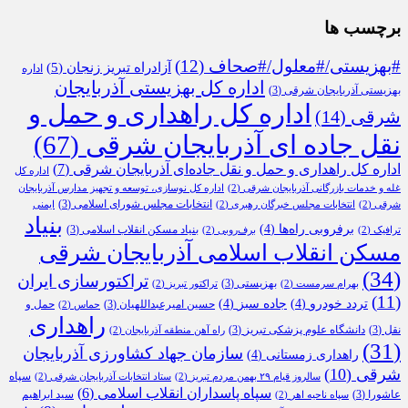
برچسب ها
#بهزیستی/#معلول/#صحاف
(12)
آزادراه تبریز زنجان
(5)
اداره
اداره کل بهزیستی آذربایجان
بهزیستی آذربایجان شرقی
(3)
اداره کل راهداری و حمل و
شرقی
(14)
نقل جاده ای آذربایجان شرقی
(67)
اداره کل راهداری و حمل و نقل جاده‌ای آذربایجان شرقی
(7)
اداره کل
غله و خدمات بازرگانی آذربایجان شرقی
(2)
اداره کل نوسازی، توسعه و تجهیز مدارس آذربایجان
انتخابات مجلس شورای اسلامی
(3)
شرقی
(2)
انتخابات مجلس خبرگان رهبری
(2)
ایمنی
بنیاد
برفروبی راه‌ها
(4)
بنیاد مسکن انقلاب اسلامی
(3)
ترافیک
(2)
برف‌روبی
(2)
مسکن انقلاب اسلامی آذربایجان شرقی
(34)
تراکتورسازی ایران
بهزیستی
(3)
بهرام سرمست
(2)
تراکتور تبریز
(2)
(11)
تردد خودرو
(4)
جاده سبز
(4)
حسین امیرعبداللهیان
(3)
حمل و
حماس
(2)
راهداری
نقل
(3)
دانشگاه علوم پزشکی تبریز
(3)
راه آهن منطقه آذربایجان
(2)
(31)
سازمان جهاد کشاورزی آذربایجان
راهداری زمستانی
(4)
شرقی
(10)
سپاه
سالروز قیام ۲۹ بهمن مردم تبریز
(2)
ستاد انتخابات آذربایجان شرقی
(2)
سپاه پاسداران انقلاب اسلامی
(6)
عاشورا
(3)
سید ابراهیم
سپاه ناحیه اهر
(2)