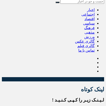
اخبار
اجتماعی
اقتصاد
سیاسی
فرهنگ
مذهبی
ورزش
گالری عکس
گالری فیلم
تماس با ما
×
لینک کوتاه
لـیـنـک زیـر را کـپـی کـنـیـد !