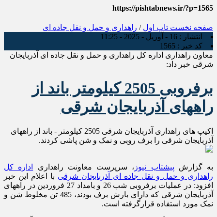
https://pishtabnews.ir/?p=1565
صفحه نخست
تاپ اول
/
راهداری و حمل و نقل جاده ای
انتشار :
16 - آوریل - 2025 - 11:25
کد خبر :
1565
معاون راهداری اداره کل راهداری و حمل و نقل جاده ای آذربایجان
شرقی خبر داد:
برفروبی 2505 کيلومتر باند از
راههای آذربايجان شرقی
اکیپ های راهداری آذربایجان شرقی 2505 کیلومتر - باند از راههای
آذربایجان شرقی را برف روبی و نمک و شن پاشی کردند.
به گزارش
پیشتاب نیوز
، سرپرست معاونت راهداری
اداره کل
راهداری و حمل و نقل جاده ای آذربایجان شرقی
با اعلام این خبر
افزود: در عملیات برفروبی شب 26 و بامداد 27 فروردین در راههای
آذربايجان شرقی که دارای بارش برف بودند، 485 تن مخلوط شن و
نمک مورد استفاده قرارگرفته است.