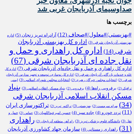
جوان نخبه آذرشهری، معاون خبر
صداوسیمای آذربایجان غربی شد
برچسب ها
#بهزیستی/#معلول/#صحاف
(12)
آزادراه تبریز زنجان
(5)
اداره
اداره کل بهزیستی آذربایجان
بهزیستی آذربایجان شرقی
(3)
اداره کل راهداری و حمل و
شرقی
(14)
نقل جاده ای آذربایجان شرقی
(67)
اداره کل راهداری و حمل و نقل جاده‌ای آذربایجان شرقی
(7)
اداره کل
غله و خدمات بازرگانی آذربایجان شرقی
(2)
اداره کل نوسازی، توسعه و تجهیز مدارس آذربایجان
انتخابات مجلس شورای اسلامی
(3)
شرقی
(2)
انتخابات مجلس خبرگان رهبری
(2)
ایمنی
بنیاد
برفروبی راه‌ها
(4)
بنیاد مسکن انقلاب اسلامی
(3)
ترافیک
(2)
برف‌روبی
(2)
مسکن انقلاب اسلامی آذربایجان شرقی
(34)
تراکتورسازی ایران
بهزیستی
(3)
بهرام سرمست
(2)
تراکتور تبریز
(2)
(11)
تردد خودرو
(4)
جاده سبز
(4)
حسین امیرعبداللهیان
(3)
حمل و
حماس
(2)
راهداری
نقل
(3)
دانشگاه علوم پزشکی تبریز
(3)
راه آهن منطقه آذربایجان
(2)
(31)
سازمان جهاد کشاورزی آذربایجان
راهداری زمستانی
(4)