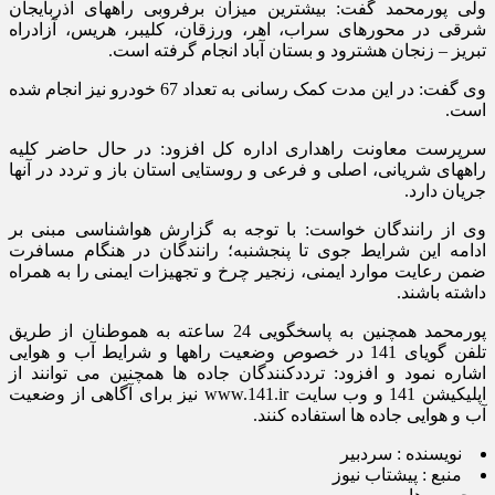
ولی پورمحمد گفت: بیشترین میزان برفروبی راههای آذربايجان
شرقی در محورهای سراب، اهر، ورزقان، کلیبر، هریس، آزادراه
تبریز – زنجان هشترود و بستان آباد انجام گرفته است.
وی گفت: در این مدت کمک رسانی به تعداد 67 خودرو نیز انجام شده
است.
سرپرست معاونت راهداری اداره کل افزود: در حال حاضر کلیه
راههای شریانی، اصلی و فرعی و روستایی استان باز و تردد در آنها
جریان دارد.
وی از رانندگان خواست: با توجه به گزارش هواشناسی مبنی بر
ادامه این شرایط جوی تا پنجشنبه؛ رانندگان در هنگام مسافرت
ضمن رعایت موارد ایمنی، زنجیر چرخ و تجهیزات ایمنی را به همراه
داشته باشند.
پورمحمد همچنین به پاسخگویی 24 ساعته به هموطنان از طریق
تلفن گویای 141 در خصوص وضعیت راهها و شرایط آب و هوایی
اشاره نمود و افزود: ترددکنندگان جاده ها همچنین می توانند از
اپلیکیشن 141 و وب سایت www.141.ir نیز برای آگاهی از وضعیت
آب و هوایی جاده ها استفاده کنند.
نویسنده :
سردبیر
منبع :
پیشتاب نیوز