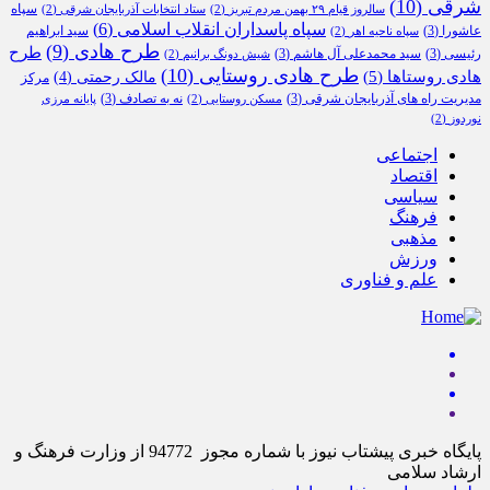
شرقی
(10)
سپاه
سالروز قیام ۲۹ بهمن مردم تبریز
(2)
ستاد انتخابات آذربایجان شرقی
(2)
سپاه پاسداران انقلاب اسلامی
(6)
عاشورا
(3)
سید ابراهیم
سپاه ناحیه اهر
(2)
طرح هادی
(9)
طرح
رئیسی
(3)
سید محمدعلی آل هاشم
(3)
شیش دونگ برانیم
(2)
طرح هادی روستایی
(10)
هادی روستاها
(5)
مالک رحمتی
(4)
مرکز
مدیریت راه های آذربایجان شرقی
(3)
نه به تصادف
(3)
مسکن روستایی
(2)
پایانه مرزی
نوردوز
(2)
اجتماعی
اقتصاد
سیاسی
فرهنگ
مذهبی
ورزش
علم و فناوری
پایگاه خبری پیشتاب نیوز با شماره مجوز 94772 از وزارت فرهنگ و
ارشاد سلامی