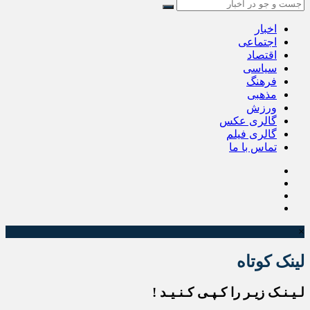
اخبار
اجتماعی
اقتصاد
سیاسی
فرهنگ
مذهبی
ورزش
گالری عکس
گالری فیلم
تماس با ما
×
لینک کوتاه
لـیـنـک زیـر را کـپـی کـنـیـد !