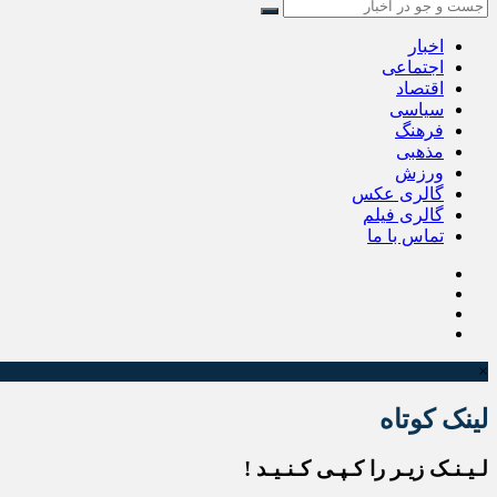
اخبار
اجتماعی
اقتصاد
سیاسی
فرهنگ
مذهبی
ورزش
گالری عکس
گالری فیلم
تماس با ما
×
لینک کوتاه
لـیـنـک زیـر را کـپـی کـنـیـد !