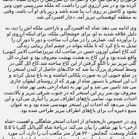
کرده بود و در سر آرزوی این را داشت که ملکه سرزمینی چون ونیز
بشود و کاخش بر روی آب بنا شده باشد و زیر پای او آب باشد، وقتی
به منطقه کوهستانی تبریز آمد، دچار افسردگی شد.
وی ادامه می دهد: شاه که افسردگی و ناراحتی ملکه اش را دید، به
دلیل علاقه شدید به او، برای خوشحالی ملکه، برای اینکه آرزوی او
را برآورده کند، عمارتی را در میان آب ساخت و دور تا دور آن را
تبدیل به باغ کرد که تا ملکه بتواند در چشم انداز زیبایی زندگی
کند.کاخ اصلی اوزون حسن در صاحب آباد تبریز(صاحب الامر کنونی)
واقع شده بود و این کاخ به هشت بهشت معروف بود و عمارت ائل
گلی تبریز نیز با الگو گرفتن از این کاخ ساخته شد.کاخ ائل گلی در
وسط استخری بزرگ بنا شد که خاک‌های حاصل از کندن استخر را
در ضلع جنوبی آن به صورت پلکانی انباشته و به باغ تبدیل کردند و
آب این استخر با دستور شاه از نهری که از روستای لیقوان جاری
می شد تامین می شد و این نهر به (شاه ارخی یعنی نهر شاه )
معروف بود.سر ریز این استخر که در جنوب شرقی تبریز و بالادست
احداث شده بود، تمامی باغ‌های اطراف تبریز را آبیاری می‌کرد و این
نشان می‌دهد که احداث این استخر مهندسی شده بود و به عنوان
منبع ذخیره آب برای باغ‌های اطراف تبریز طراحی شده بود.
وی در خصوص تاریخچه‌ای از احداث استخر شاهگلی و اهمیت «شاه
اَرخی» یا نهر شاهی را بیان می‌کند: دریاچهٔ شاه گلی(ایل گلی) با ۵.۵
هکتار وسعت، گنجایش ۷۲۰ هزار متر مکعب آب را دارد، آب مورد
نیاز برای پر کردن این استخر از نهر شاهی منشعب از لیقوان چایی با