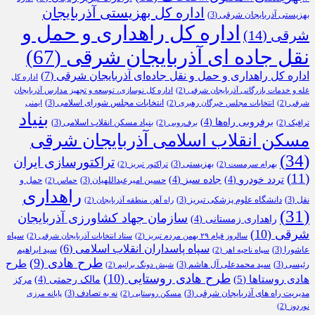
اداره کل بهزیستی آذربایجان
بهزیستی آذربایجان شرقی
(3)
اداره کل راهداری و حمل و
شرقی
(14)
نقل جاده ای آذربایجان شرقی
(67)
اداره کل راهداری و حمل و نقل جاده‌ای آذربایجان شرقی
(7)
اداره کل
غله و خدمات بازرگانی آذربایجان شرقی
(2)
اداره کل نوسازی، توسعه و تجهیز مدارس آذربایجان
انتخابات مجلس شورای اسلامی
(3)
شرقی
(2)
انتخابات مجلس خبرگان رهبری
(2)
ایمنی
بنیاد
برفروبی راه‌ها
(4)
بنیاد مسکن انقلاب اسلامی
(3)
ترافیک
(2)
برف‌روبی
(2)
مسکن انقلاب اسلامی آذربایجان شرقی
(34)
تراکتورسازی ایران
بهزیستی
(3)
بهرام سرمست
(2)
تراکتور تبریز
(2)
(11)
تردد خودرو
(4)
جاده سبز
(4)
حسین امیرعبداللهیان
(3)
حمل و
حماس
(2)
راهداری
نقل
(3)
دانشگاه علوم پزشکی تبریز
(3)
راه آهن منطقه آذربایجان
(2)
(31)
سازمان جهاد کشاورزی آذربایجان
راهداری زمستانی
(4)
شرقی
(10)
سپاه
سالروز قیام ۲۹ بهمن مردم تبریز
(2)
ستاد انتخابات آذربایجان شرقی
(2)
سپاه پاسداران انقلاب اسلامی
(6)
عاشورا
(3)
سید ابراهیم
سپاه ناحیه اهر
(2)
طرح هادی
(9)
طرح
رئیسی
(3)
سید محمدعلی آل هاشم
(3)
شیش دونگ برانیم
(2)
طرح هادی روستایی
(10)
هادی روستاها
(5)
مالک رحمتی
(4)
مرکز
مدیریت راه های آذربایجان شرقی
(3)
نه به تصادف
(3)
مسکن روستایی
(2)
پایانه مرزی
نوردوز
(2)