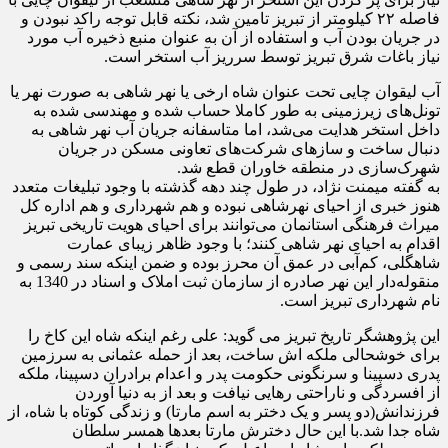
فاصله ۲۲ کیلومتر از تبریز تامین شد، نکته قابل توجه راکد نبودن و
در جریان بودن آب و استفاده از آن به عنوان منبع ذخیره آب مورد
نیاز باغات شرق تبریز توسط سرریز آب استخر است.
آب لیقوان چایی تحت عنوان شاه ارخی یا نهر شاهی به صورت نهر یا
تونل‌های زیرزمینی به طور کاملا حساب شده و مهندسی شده به
داخل استخر هدایت می‌شد، اما متاسفانه جریان آب نهر شاهی به
دنبال ساخت و سازهای شرکت‌های تعاونی مسکن در جریان
شهرک‌سازی در منطقه خاوران قطع شد.
به گفته میمنت نژاد، در طول چند دهه گذشته با وجود تبلیغات‌ متعدد
هنوز خبری از احیای نهرشاهی نبوده و هم شهرداری و هم اداره کل
میراث فرهنگی استانمان می‌توانند برای احیای هویت تاریخی تبریز
اقدام به احیای نهر شاهی کنند؛ با وجود ظاهر زیبای عمارت
شاهگلی، کم‌آبی در عمق آن محرز بوده و ضمن اینکه سند رسمی و
منقوله‌دار این نهر صادره از سازمان ثبت املاک و اسناد در 1340 به
نام شهرداری تبریز است.
این پژوهشگر تاریخ تبریز می گوید: علی رغم اینکه شاه این کاخ را
برای خوشحالی ملکه اش ساخت، بعد از حمله عثمانی به سرزمین
پدری دسپینا و سرنگونی حکومت پدر و اعدام برادران دسپینا، ملکه
از افسردگی و ناراحتی رهایی نیافت و بعد از به دنیا آوردن
فرزندانش(دو پسر و یک دختر به اسم مارتا) و زندگی کوتاه با شاه، از
شاه جدا شد.با این حال دخترش مارتا بعدها همسر سلطان