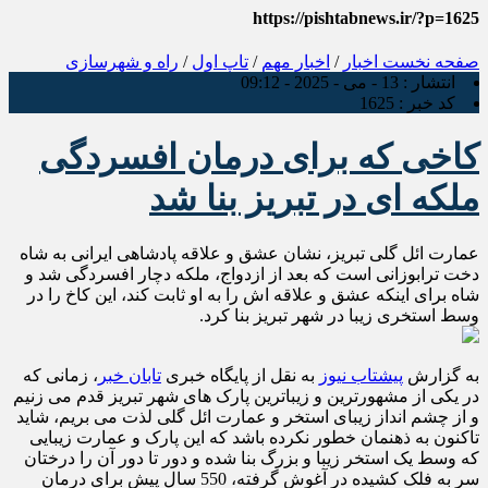
https://pishtabnews.ir/?p=1625
صفحه نخست
اخبار
/
اخبار مهم
/
تاپ اول
/
راه و شهرسازی
انتشار :
13 - می - 2025 - 09:12
کد خبر :
1625
کاخی که برای درمان افسردگی
ملکه ای در تبریز بنا شد
عمارت ائل گلی تبریز، نشان عشق و علاقه پادشاهی ایرانی به شاه
دخت ترابوزانی است که بعد از ازدواج، ملکه دچار افسردگی شد و
شاه برای اینکه عشق و علاقه اش را به او ثابت کند، این کاخ را در
وسط استخری زیبا در شهر تبریز بنا کرد.
به گزارش
پیشتاب نیوز
به نقل از پایگاه خبری
تابان خبر
، زمانی که
در یکی از مشهورترین و زیباترین پارک های شهر تبریز قدم می زنیم
و از چشم انداز زیبای استخر و عمارت ائل گلی لذت می بریم، شاید
تاکنون به ذهنمان خطور نکرده باشد که این پارک و عمارت زیبایی
که وسط یک استخر زیبا و بزرگ بنا شده و دور تا دور آن را درختان
سر به فلک کشیده در آغوش گرفته، 550 سال پیش برای درمان