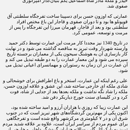
حیدر و ملکه مادر شاه اسماعیل یکم بنیان‌گذار امپراتوری
صفوی شد.
عمارتی که اوزون حسن برای دسپینا ساخت تفرجگاه سلطنتی آق
قویونلو ها بود و تا دوران صفوی و قاجار این باغ مختص افراد
سلطنتی بود و بعد از قاجار، قهرمان میرزا این تفرجگاه را پس از
مرمت و توسعه، عمومی کرد.
در تاریخ 1340 نیز مجددا کار مرمت این عمارت توسط دکتر حمید
وارسته شهردار وقت تبریز به مناقصه گذاشته می شود و در نهایت
کار بازسازی آن به هوشنگ سیحون یکی از معماران برجسته تاریخ
سپرده می شود و این معمار عمارت را به دو طبقه تبدیل می کند و
آن عمارت در آن زمان به رستوران و مهمانسرای اعیانی تبدیل می
شود.
علی رغم اینکه این عمارت، استخر و باغ اطرافش برای خوشحالی و
شادی ملکه ای خارجی ساخته شد، این عشق و علاقه اوزون حسن،
ملکه را شاد نگه نداشت و ملکه بعدها بعد از جدایی از شاه، فوت
کرد و در کلیسای سنت جورج دیاربکر دفن شد.
این عمارت زیبا که روزی با هزاران آرزو و امید ساخته شده بود،
اکنون یکی از مهم‌ترین گردشگاه‌های شهر تبریز است که در جنوب
شرق آن و در ۷ کیلومتری مرکزشهر واقع شده است و تفرجگاهی
برای عموم مردم از سراسر ایران است، علاوه بر علاقه شدید مردم
تبریز به پارک ائل گلی، سالانه هزاران گردشگر داخلی و خارجی از