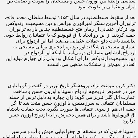
سیاسی رابطهٔ بین اوزون حسن و مسیحیان را تقویت و ضدیت بین
ایران و عثمانی را تقویت نمود.
بعد از سقوط قسطنطنیه در سال ۱۴۵۳ توسط سلطان محمد فاتح،
ترابوزان آخرین سنگر امپراتوری بیزانس و دین مسیحیت ارتدوکس
بود. ترکان عثمانی از زمان فتح قسطنطنیه چندین بار به ترابوزان
حمله کردند. از این رو اتحاد با آق قویونلو که با عثمانیان روابط خوبی
نداشتند باعث دفع حملات عثمانی می‌شد. اما این ازدواج برای
بسیاری مسیحیان شگفت‌آور بود زیرا دختری یونانی مسیحی به
ازدواج پادشاهی مسلمان درمی‌آمد. با اینکه این ازدواج در
دین مسیحیت ارتدوکس دارای اشکال بود ولی ژان چهارم فواید این
اتحاد را مهم‌تر از مشکلات مذهبی می‌دانست.
دکتر کریم میمنت نژاد، پژوهشگر تاریخ تبریز در گفت و گو با تابان
خبر در خصوص تاریخچه ازدواج دسپینا و اوزون حسن و ساخت
عمارت ائل گلی تبریز می گوید: ژان چهارم به دلیل ترس از حمله
مسلمانان عثمانی به سرزمینش، با اوزون حسن متحد شد تا اگر
حمله ای هم از سوی عثمانی ها صورت بگیرد، تحت حمایت پادشاه
آق قویونلوها باشد و برای همین دخترش را به ازدواج اوزون حسن
درآورد.
دسپینا خاتون که در منطقه ای جغرافیایی خوش و آب و سرسبز
ترابوزان زندگی می کرد و اطراف آن سرزمین را دریای سیاه احاطه