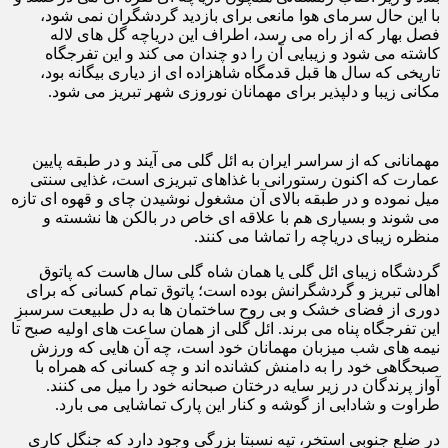
با این حال سرمای هوا مانعی برای بازدید گردشگران نمی شود،
فصل بهار که از راه می رسد، اطراف این دریاچه گل های لاله
کاشته می شود و زیبایی آن را دو چندان می کند و این تفرجگاه
تاریخی که سال ها قبل قدمگاه شاهزاده ای از دیاری بیگانه بود،
مکانی زیبا و دلپذیر برای مهمانان نوروزی شهر تبریز می شود.
مهمانانی که از سراسر ایران به ائل گلی می آیند و در طبقه پایین
عمارت که اکنون رستورانی با غذاهای تبریزی است، غذایی سنتی
میل نموده و در طبقه بالای آن مشغول نوشیدن چای و قهوه ای تازه
می شوند و بسیاری هم با علاقه ای خاص در بالکن ها نشسته و
منظره زیبای دریاچه را تماشا می کنند.
گردشگاه زیبای ائل گلی یا همان شاه گلی سال هاست که پاتوق
اهالی تبریز و گردشگرانش بوده است؛ پاتوق تمام کسانی که برای
دوری از فضای خشک و بی روح ساختمان ها به دل طبیعت سرسبزِ
این تفرجگاه پناه می برند. ائل گلی از همان ساعت های اولیه صبح تا
نیمه های شب میزبان مهمانان خود است، چه آن هایی که ورزش
صبحگاهی خود را به دامنش کشانده اند و چه کسانی که همراه با
آواز پرندگان در زیر سایه درختان صبحانه خود را میل می کنند.
طراوت و شادابی از گوشه و کنار این پارک تماشایی می بارد.
در ضلع جنوبی استخر، تپه نسبتا بزرگی وجود دارد که جنگل کاری