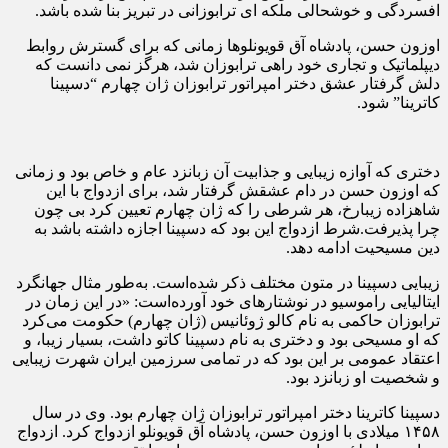
افسردگی و خوشحالی ملکه ای ترابوزانی در تبریز بنا شده باشد.
اوزون حسن، پادشاه آق قویونلوها زمانی که برای گسترش روابط
دیپلماتیک و تجاری خود راهی ترابوزان شد، هرگز نمی دانست که
دلش گرفتار عشق دختر امپراتور ترابوزان ژان چهارم “دسپینا
کاترینا” شود.
دختری که آوازه زیبایی و جذابیت آن زبانزد عام و خاص بود و زمانی
که اوزون حسن در دام عشقش گرفتار شد، برای ازدواج با این
شاهزاده زیبارخ، هر شرطی را که ژان چهارم تعیین کرد بی چون
چرا پذیرفت.شرط ازدواج این بود که دسپینا اجازه داشته باشد به
دین مسیحیت ادامه دهد.
زیبایی دسپینا در متون مختلف ذکر شده‌است. به‌طور مثال جهانگرد
ایتالیایی راموسیو در نوشتارهای خود آورده‌است: «در این زمان در
ترابوزان حاکمی به نام کالو ژوئانیس (ژان چهارم) حکومت می‌کرد
که او مسیحی بود و دختری به نام دسپینا کاتو داشت، بسیار زیبا، و
اعتقاد عمومی بر این بود که در تمامی سرزمین ایران شهرت زیبایی
و شخصیت او زبانزد بود.
دسپینا کاترینا دختر امپراتور ترابوزان ژان چهارم بود. وی در سال
۱۴۵۸ میلادی با اوزون حسن، پادشاه آق قویونلو ازدواج کرد. ازدواج