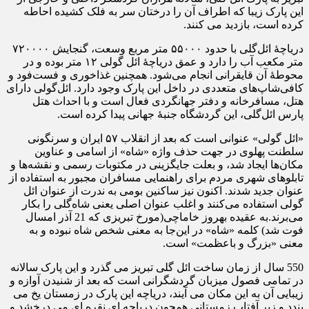
این پارک زیبا که اطراف آن را درختان سر به فلک کشیده احاطه
کرده است، بازدید می کنند.
دریاچهٔ ائل‌گلی با حدود ۵۵۰۰۰ متر مربع وسعت، گنجایش ۷۲۰۰۰۰
متر مکعب آب را دارد و عمق دریاچهٔ ائل گولی ۱۲ متر بوده و در
محوطهٔ آن قایقرانی انجام می‌شود. همچنین غذاخوری و فست‌فود و
کافی‌شاپ‌های متعددی در داخل این پارک وجود دارد. ائل‌گولی دارای
هتل، مسافرخانه و دفتر جهانگردی فعال است و با احداث هتل
پارس ائل‌گلی، این گردشگاه جنبهٔ جهانی پیدا کرده است.
«ائل گولی» عنوانی است که بعد از انقلاب ۵۷ ایران و سرنگونی
سلطنت پهلوی در جهت حذف واژه «شاه» از اسامی و عناوین
مکان‌ها ایجاد شد، و بعلت جایگزینی در مکتوبات رسمی و نقشه‌ها و
تابلوهای شهری مردم برای راهنمایی مسافران مجبور به استفاده از
عنوان جدید شدند. اکنون نیز ساکنین بومی به ندرت از عنوان ائل
گولی استفاده می‌کنند و اغلب عنوان اصلی یعنی شاه‌گلی را بکار
می‌برند.به عقیده بهروز خاماچی(مورخ تبریزی که 21 آذر امسال
فوت شد) کلمه «شاه» در این‌جا به معنی شخص شاه نبوده و به
معنی «بزرگ و باعظمت» است.
550 سال از زمان ساخت ائل گلی تبریز می گذرد و این پارک سالانه
در تمامی فصول میزبان گردشگرانی است که بعد از شنیدن آوازه و
زیبایی آن به این مکان می آیند، دریاچه این پارک در زمستان یخ می
بندد و زیر آفتاب زمستانی همچون دریاچه ای نقره ای می درخشد و