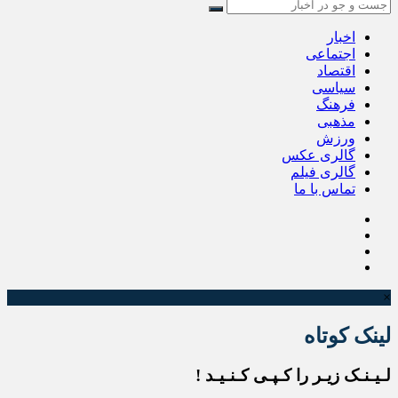
اخبار
اجتماعی
اقتصاد
سیاسی
فرهنگ
مذهبی
ورزش
گالری عکس
گالری فیلم
تماس با ما
×
لینک کوتاه
لـیـنـک زیـر را کـپـی کـنـیـد !