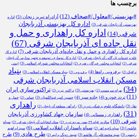
برچسب ها
#بهزیستی/#معلول/#صحاف
(12)
آزادراه تبریز زنجان
(5)
اداره
اداره کل بهزیستی آذربایجان
بهزیستی آذربایجان شرقی
(3)
اداره کل راهداری و حمل و
شرقی
(14)
نقل جاده ای آذربایجان شرقی
(67)
اداره کل راهداری و حمل و نقل جاده‌ای آذربایجان شرقی
(7)
اداره کل
غله و خدمات بازرگانی آذربایجان شرقی
(2)
اداره کل نوسازی، توسعه و تجهیز مدارس آذربایجان
انتخابات مجلس شورای اسلامی
(3)
شرقی
(2)
انتخابات مجلس خبرگان رهبری
(2)
ایمنی
بنیاد
برفروبی راه‌ها
(4)
بنیاد مسکن انقلاب اسلامی
(3)
ترافیک
(2)
برف‌روبی
(2)
مسکن انقلاب اسلامی آذربایجان شرقی
(34)
تراکتورسازی ایران
بهزیستی
(3)
بهرام سرمست
(2)
تراکتور تبریز
(2)
(11)
تردد خودرو
(4)
جاده سبز
(4)
حسین امیرعبداللهیان
(3)
حمل و
حماس
(2)
راهداری
نقل
(3)
دانشگاه علوم پزشکی تبریز
(3)
راه آهن منطقه آذربایجان
(2)
(31)
سازمان جهاد کشاورزی آذربایجان
راهداری زمستانی
(4)
شرقی
(10)
سپاه
سالروز قیام ۲۹ بهمن مردم تبریز
(2)
ستاد انتخابات آذربایجان شرقی
(2)
سپاه پاسداران انقلاب اسلامی
(6)
عاشورا
(3)
سید ابراهیم
سپاه ناحیه اهر
(2)
طرح هادی
(9)
طرح
رئیسی
(3)
سید محمدعلی آل هاشم
(3)
شیش دونگ برانیم
(2)