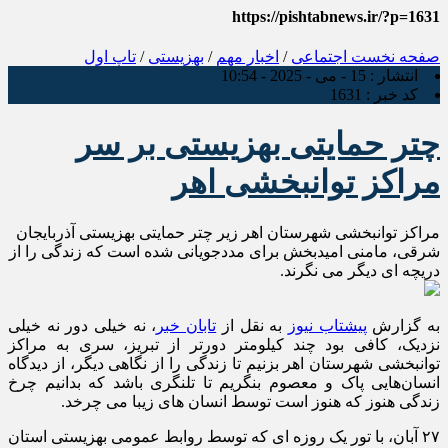
https://pishtabnews.ir/?p=1631
صفحه نخست
اجتماعی
/
اخبار مهم
/
بهزیستی
/
تاپ اول
انتشار :
15 - می - 2025 - 10:54
کد خبر :
1631
چتر حمایتی بهزیستی بر سر
مراکز توانبخشی اهر
مراکز توانبخشی شهرستان اهر زیر چتر حمایتی بهزیستی آذربایجان
شرقی، مامنی امیدبخش برای مددجویانی شده است که زندگی را از
دریچه ای دیگر می نگرند.
به گزارش
پیشتاب نیوز
به نقل از
تابان خبر
، نه خیلی دور نه خیلی
نزدیک، کافی بود چند کیلومتر دورتر از تبریز، سری به مراکز
توانبخشی شهرستان اهر بزنیم تا زندگی را از نگاهی دیگر، از دیدگاه
انسان‌هایی پاک و معصوم بنگریم تا تلنگری باشد که بدانیم چرخ
زندگی هنوز که هنوز است توسط انسان های زیبا می چرخد.
۲۷ آبان، با تور یک روزه ای که توسط روابط عمومی بهزیستی استان