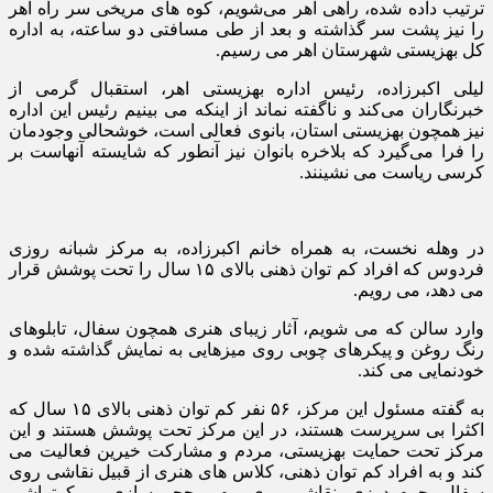
ترتیب داده شده، راهی اهر می‌شویم، کوه های مریخی سر راه اهر
را نیز پشت سر گذاشته و بعد از طی مسافتی دو ساعته، به اداره
کل بهزیستی شهرستان اهر می رسیم.
لیلی اکبرزاده، رئیس اداره بهزیستی اهر، استقبال گرمی از
خبرنگاران می‌کند و ناگفته نماند از اینکه می بینیم رئیس این اداره
نیز همچون بهزیستی استان، بانوی فعالی است، خوشحالی وجودمان
را فرا می‌گیرد که بلاخره بانوان نیز آنطور که شایسته آنهاست بر
کرسی ریاست می نشینند.
در وهله نخست، به همراه خانم اکبرزاده، به مرکز شبانه روزی
فردوس که افراد کم توان ذهنی بالای ۱۵ سال را تحت پوشش قرار
می دهد، می رویم.
وارد سالن که می شویم، آثار زیبای هنری همچون سفال، تابلوهای
رنگ روغن و پیکرهای چوبی روی میزهایی به نمایش گذاشته شده و
خودنمایی می کند.
به گفته مسئول این مرکز، ۵۶ نفر کم توان ذهنی بالای ۱۵ سال که
اکثرا بی سرپرست هستند، در این مرکز تحت پوشش هستند و این
مرکز تحت حمایت بهزیستی، مردم و مشارکت خیرین فعالیت می
کند و به افراد کم توان ذهنی، کلاس های هنری از قبیل نقاشی روی
سفال، چرم دوزی، نقاشی روی بوم و حجم سازی و پیکرتراشی