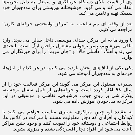
وی از قیمت بالای دستگاه غربالگری و سمعک به دلیل تحریم‌ها
انتقاد می کند و می گوید: خوشبختانه بهزیستی برای مددجویان خود
سمعک تهیه و تامین می کند‌.
بعد از وقفه ای نیم ساعته، به “مرکز توانبخشی حرفه‌ای کارن”
مراجعه می کنیم.
با ورود ما به این مرکز، صدای موسیقی داخل سالن می پیچد، وارد
اتاقی می شویم، پسر نوجوانی مشغول نواختن ارگ است، لبخندی
می زند و آهنگ ” داشلی قالا” و “جان مریم” را برای خبرنگاران می
نوازد.
یکی یکی از اتاق‌های بخش بازدید می کنیم، در هر کدام از اتاق‌ها،
حرفه‌ای به مددجویان آموخته می شود.
نصیری، مسئول این مرکز می گوید: این مرکز فعالیت خود را از
سال ۹۸ آغاز کرده‌ است و حرفه‌هایی از قبیل سفال برجسته،
پیکرتراشی بر روی چوب، فرشبافی، نقاشی و موسیقی در این
مرکز به مددجویان آموزش داده می شود.
به عقیده او، چنین مراکزی، بستری مناسب فراهم می کنند تا
کودکان و افرادی که دچار معلولیت هستند با شرکت در کلاس ها،
روابط اجتماعی و دوستانه خود را تقویت کنند و وجود چنین مراکز
باعث می شود این افراد دچار افسردگی نشده و منزوی نشوند‌.