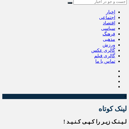
اخبار
اجتماعی
اقتصاد
سیاسی
فرهنگ
مذهبی
ورزش
گالری عکس
گالری فیلم
تماس با ما
×
لینک کوتاه
لـیـنـک زیـر را کـپـی کـنـیـد !