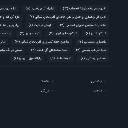
#بهزیستی/#معلول/#صحاف
(12)
آزادراه تبریز زنجان
(5)
اداره بهزیست
اداره کل راهداری و حمل و نقل جاده‌ای آذربایجان شرقی
(7)
اداره کل غله و خ
انتخابات مجلس شورای اسلامی
(3)
ایمنی ترافیک
(2)
برفروبی راه‌ها
(4)
تراکتور تبریز
(2)
تراکتورسازی ایران
(11)
تردد خودرو
(4)
جاده سبز
راهداری زمستانی
(4)
سازمان جهاد کشاورزی آذربایجان شرقی
(10)
سالروز قیام 
سید ابراهیم رئیسی
(3)
سید محمدعلی آل هاشم
(3)
شیش دونگ برانی
مسکن روستایی
(2)
نه به تصادف
(3)
پایانه مرزی نوردوز
(2)
اجتماعی
اقتصاد
مذهبی
ورزش