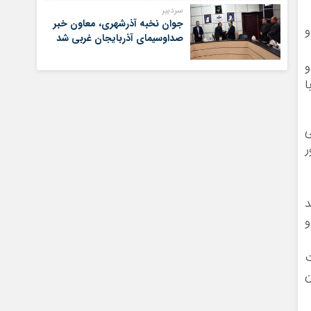
سردبیر
جوان نخبه آذرشهری، معاون خبر
و
صداوسیمای آذربایجان غربی شد
و
ی
ر
د
و
ت
ن