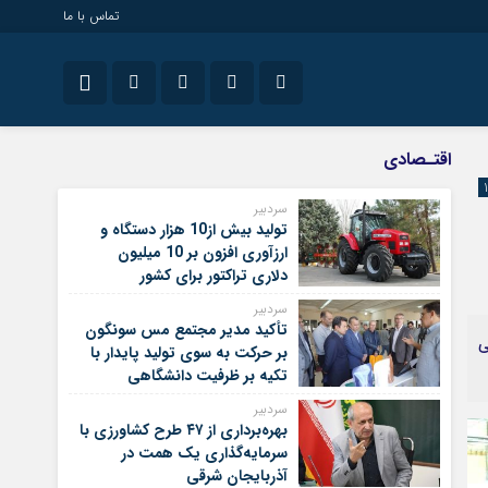
تماس با ما
سیاسی
نام کاربری یا نشانی ایمیل
اینستاگرام
اقتـصادی
تلگرام
سردبیر
تولید بیش از10 هزار دستگاه و
رمز عبور
سروش
ارزآوری افزون بر 10 میلیون
دلاری تراکتور برای کشور
ایتا
سردبیر
مرا به خاطر بسپار
آپارات
تأکید مدیر مجتمع مس سونگون
ی
بر حرکت به سوی تولید پایدار با
تکیه بر ظرفیت دانشگاهی
سردبیر
بهره‌برداری از ۴۷ طرح کشاورزی با
سرمایه‌گذاری یک همت در
آذربایجان شرقی