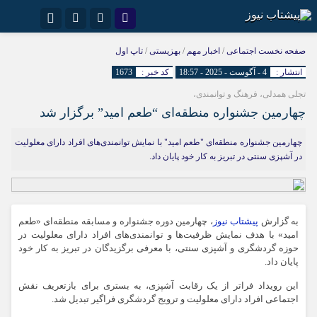
نام کاربری یا نشانی ایمیل
اینستاگرام
تلگرام
صفحه نخست
اجتماعی
/
اخبار مهم
/
بهزیستی
/
تاپ اول
انتشار :
4 - آگوست - 2025 - 18:57
کد خبر :
1673
سروش
ایتا
تجلی همدلی، فرهنگ و توانمندی،
رمز عبور
آپارات
چهارمین جشنواره منطقه‌ای “طعم امید” برگزار شد
چهارمین جشنواره منطقه‌ای "طعم امید" با نمایش توانمندی‌های افراد دارای معلولیت
در آشپزی سنتی در تبریز به کار خود پایان داد.
مرا به خاطر بسپار
به گزارش
پیشتاب نیوز
، چهارمین دوره جشنواره و مسابقه منطقه‌ای «طعم
امید» با هدف نمایش ظرفیت‌ها و توانمندی‌های افراد دارای معلولیت در
حوزه گردشگری و آشپزی سنتی، با معرفی برگزیدگان در تبریز به کار خود
پایان داد.
این رویداد فراتر از یک رقابت آشپزی، به بستری برای بازتعریف نقش
اجتماعی افراد دارای معلولیت و ترویج گردشگری فراگیر تبدیل شد.