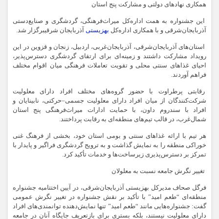
همکاری نهادهای دولتی و مشارکت پنج استان
این جشنواره به همت اداره‌کل میراث‌فرهنگی، گردشگری و صنایع‌دستی
آذربایجان‌شرقی و با همکاری اداره‌کل
بهزیستی
آذربایجان شرقیبرگزار شد.
استان‌های آذربایجان‌شرقی، آذربایجان‌غربی، اردبیل، زنجان و قزوین در این
رویداد مشارکت داشتند و زمینه‌ای برای ارتقای گردشگری دسترس‌پذیر،
احیای غذاهای سنتی محلی و تقویت تعاملات فرهنگی میان اقوام مختلف
فراهم آوردند.
رقابتی پرطراوت با حضور گروه‌های مختلف افراد دارای معلولیت
شرکت‌کنندگان از میان افراد دارای معلولیت جسمی–حرکتی، نابینایان و
افراد با سندروم داون، با حمایت ادارات میراث‌فرهنگی پنج استان
شمال‌غرب، در قالب تیم‌های منطقه‌ای به رقابت پرداختند.
هر تیم با ارائه غذاهای سنتی و بومی استان خود، بخشی از فرهنگ غنی
خوراکی منطقه را به نمایش گذاشت و به ترویج گردشگری فراگیر و پایدار با
تمرکز بر دسترس‌پذیری زیرساخت‌ها و خدمات تأکید کرد.
تغییر نگرش جامعه نسبت به معلولان
فرگل صحاف مدیرکل بهزیستی آذربایجان‌شرقی، در آیین اختتامیه جشنواره
منطقه‌ای “طعم امید” با تأکید بر نقش جشنواره در تغییر نگرش عمومی
گفت: جشنواره‌هایی مانند “طعم امید” تنها نمایش‌دهنده توانمندی‌های افراد
دارای معلولیت نیستند، بلکه بستری برای بازتعریف جایگاه آنان در جامعه