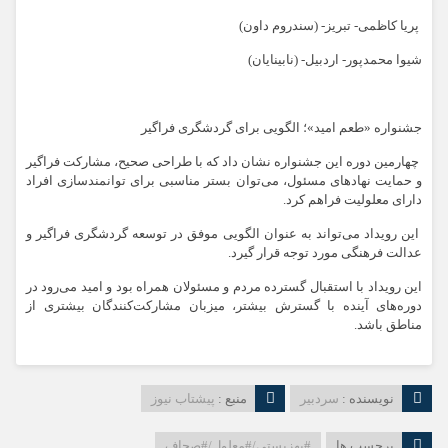
پریا کاظمی- تبریز- (سندروم داون)
شیوا محمدپور- اردبیل- (نابینایان)
جشنواره «طعم امید»؛ الگویی برای گردشگری فراگیر
چهارمین دوره این جشنواره نشان داد که با طراحی صحیح، مشارکت فراگیر
و حمایت نهادهای مسئول، می‌توان بستر مناسبی برای توانمندسازی افراد
دارای معلولیت فراهم کرد.
این رویداد می‌تواند به عنوان الگویی موفق در توسعه گردشگری فراگیر و
عدالت فرهنگی مورد توجه قرار گیرد.
این رویداد با استقبال گسترده مردم و مسئولان همراه بود و امید می‌رود در
دوره‌های آینده با گسترش بیشتر، میزبان مشارکت‌کنندگان بیشتری از
مناطق باشد.
نویسنده :
سردبیر
منبع :
پیشتاب نیوز
برچسب ها
#بهزیستی/#معلول/#صحاف