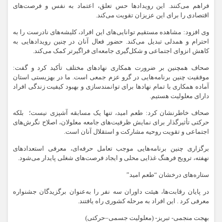
فراهم می‌کنند. این رویدادها حس تعلق، اعتماد به نفس و فرصت‌های
اقتصادی را برای این عزیزان تقویت می‌کند.
وی افزود: مشاهده مستقیم توانایی‌های این افراد، کلیشه‌های نادرست را به
احترام و همدلی تبدیل می‌کند. حضور فعال آنان در چنین رویدادهایی به
کاهش انزوای اجتماعی و شکل‌گیری جامعه‌ای فراگیرتر کمک می‌کند.
صحاف همچنین بر ضرورت همکاری نهادهای مختلف تأکید کرد و گفت:
موفقیت چنین برنامه‌هایی در گرو عزم جمعی است. ما در بهزیستی استان
آماده همکاری با تمام نهادها برای توانمندسازی و بهبود کیفیت زندگی افراد
دارای معلولیت هستیم.
صحاف خاطرنشان کرد: طعم امید، تنها یک مسابقه آشپزی نیست؛ بلکه
حرکتی تأثیرگذار برای نمایش ظرفیت‌های جامعه معلولان، اصلاح نگرش‌های
اجتماعی و تقویت روحیه مشارکت و استقلال آنان است.
برگزاری چنین برنامه‌هایی موجب تعامل حرفه‌ای، معرفی استعدادهای
نهفته، ترویج فرهنگ غذایی محلی و ایجاد فرصت‌های شغلی پایدار می‌شود.
ستاره‌های درخشان “طعم امید”
در پایان رقابت‌ها، هیئت داوران سه نفر را به‌عنوان برگزیدگان جشنواره
معرفی کرد . این افراد به مرحله کشوری راه یافتند.
بهجت منجمی- تبریز- (معلولیت جسمی–حرکتی)