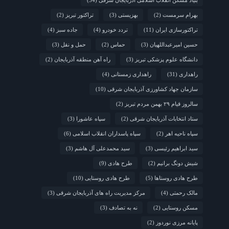
بنیاد مسکن انقلاب اسلامی آذربایجان شرقی
(34)
بهرام سرمست
(2)
بهزیستی
(3)
تراکتور تبریز
(2)
تراکتورسازی ایران
(11)
تردد خودرو
(4)
جاده سبز
(4)
حسین امیرعبداللهیان
(3)
حماس
(2)
حمل و نقل
(3)
دانشگاه علوم پزشکی تبریز
(3)
راه آهن منطقه آذربایجان
(2)
راهداری
(31)
راهداری زمستانی
(4)
سازمان جهاد کشاورزی آذربایجان شرقی
(10)
سالروز قیام ۲۹ بهمن مردم تبریز
(2)
ستاد انتخابات آذربایجان شرقی
(2)
سپاه عاشورا
(3)
سپاه ناحیه اهر
(2)
سپاه پاسداران انقلاب اسلامی
(6)
سید ابراهیم رئیسی
(3)
سید محمدعلی آل هاشم
(3)
شیش دونگ برانیم
(2)
طرح هادی
(9)
طرح هادی روستاها
(5)
طرح هادی روستایی
(10)
مالک رحمتی
(4)
مرکز مدیریت راه های آذربایجان شرقی
(3)
مسکن روستایی
(2)
نه به تصادف
(3)
پایانه مرزی نوردوز
(2)