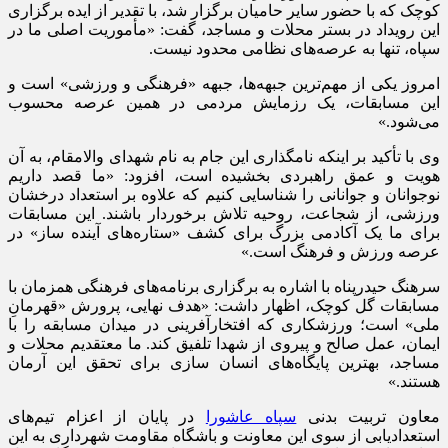
کوچک که با حضور سایر حامیان برگزار شد، با تقدیر از ایده برگزاری
این رویداد در بستر محلات و مساجد، گفت: «مأموریت اصلی ما در
سپاه، تنها به عرصه‌های نظامی محدود نیست.
امروز یکی از مهم‌ترین جبهه‌ها، جبهه «فرهنگی و ورزشی» است و
این مسابقات، یک رزمایش مردمی در همین عرصه محسوب
می‌شود.»
وی با تأکید بر اینکه نامگذاری این جام به نام شهدای والامقام، به آن
هویت و عمق راهبردی بخشیده است، افزود: «ما قصد داریم
نوجوانان و جوانانی را شناسایی کنیم که علاوه بر استعداد درخشان
ورزشی، از شجاعت، روحیه تلاش برخوردار باشند. این مسابقات
برای ما یک آکادمی بزرگ برای کشف «ستاره‌های آینده ساز» در
عرصه ورزش و فرهنگ است.»
سرهنگ حیدرپناه با اشاره به برگزاری برنامه‌های فرهنگی همزمان با
مسابقات گل کوچک، اظهار داشت: «هدف نهایی، پرورش «قهرمانِ
ملی» است؛ ورزشکاری که افتخارآفرینی در میدان مسابقه را با
ایمان، عمل صالح و پیروی از شهدا تلفیق کند. ما معتقدیم محلات و
مساجد، بهترین پایگاه‌های انسان سازی برای تحقق این آرمان
هستند.»
معاون تربیت بدنی
سپاه عاشورا
در پایان از اعزام تیم‌های
استعدادیابی از سوی این معاونت و باشگاه‌ مقاومت شهرداری به این