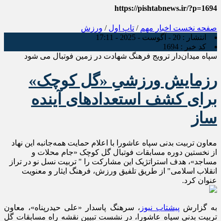
https://pishtabnews.ir/?p=1694
صفحه نخست
اخبار مهم
/
تاپ اول
/
ورزش
انتشار :
20 - آگوست - 2025 - 17:11
کد خبر :
1694
سپاه میدان‌دار ترویج فرهنگ شهادت در زمین فوتبال می شود
رزمایش ورزشیِ «گل کوچک»
برای کشف استعدادهای آینده
ساز
معاون تربیت بدنی سپاه عاشورا با اعلام حمایت همه‌جانبه این نهاد
از نخستین دوره مسابقات فوتبال گل کوچک «جام محلات و
مساجد»، هدف استراتژیک این مشارکت را " تربیت نسل نو در تراز
انقلاب اسلامی" از طریق تلفیق ورزش، فرهنگ ایثار و معنویت
عنوان کرد.
به گزارش
پیشتاب نیوز
، سرهنگ پاسدار «علی حیدرپناه»، معاون
تربیت بدنی سپاه عاشورا، در نشست تبیین نقشه راه مسابقات گل