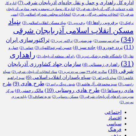
اداره کل راهداری و حمل و نقل جاده‌ای آذربایجان شرقی
(7)
اداره کل
غله و خدمات بازرگانی آذربایجان شرقی
(2)
اداره کل نوسازی، توسعه و تجهیز مدارس آذربایجان
انتخابات مجلس شورای اسلامی
(3)
شرقی
(2)
انتخابات مجلس خبرگان رهبری
(2)
ایمنی
بنیاد
برفروبی راه‌ها
(4)
بنیاد مسکن انقلاب اسلامی
(3)
ترافیک
(2)
برف‌روبی
(2)
مسکن انقلاب اسلامی آذربایجان شرقی
(34)
تراکتورسازی ایران
بهزیستی
(3)
بهرام سرمست
(2)
تراکتور تبریز
(2)
(11)
تردد خودرو
(4)
جاده سبز
(4)
حسین امیرعبداللهیان
(3)
حمل و
حماس
(2)
راهداری
نقل
(3)
دانشگاه علوم پزشکی تبریز
(3)
راه آهن منطقه آذربایجان
(2)
(31)
سازمان جهاد کشاورزی آذربایجان
راهداری زمستانی
(4)
شرقی
(10)
سپاه
سالروز قیام ۲۹ بهمن مردم تبریز
(2)
ستاد انتخابات آذربایجان شرقی
(2)
سپاه پاسداران انقلاب اسلامی
(6)
عاشورا
(3)
سید ابراهیم
سپاه ناحیه اهر
(2)
طرح هادی
(9)
طرح
رئیسی
(3)
سید محمدعلی آل هاشم
(3)
شیش دونگ برانیم
(2)
طرح هادی روستایی
(10)
هادی روستاها
(5)
مالک رحمتی
(4)
مرکز
مدیریت راه های آذربایجان شرقی
(3)
نه به تصادف
(3)
مسکن روستایی
(2)
پایانه مرزی
نوردوز
(2)
اجتماعی
اقتصاد
سیاسی
فرهنگ
مذهبی