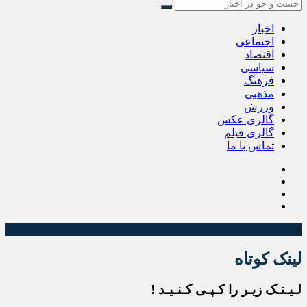
اخبار
اجتماعی
اقتصاد
سیاسی
فرهنگ
مذهبی
ورزش
گالری عکس
گالری فیلم
تماس با ما
×
لینک کوتاه
لـیـنـک زیـر را کـپـی کـنـیـد !