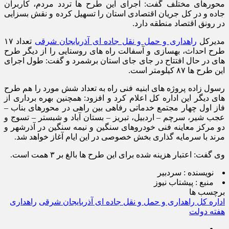
محورهای مختلف گفت: اجرای این طرح ها تردد مردم، کاربران
جاده و در کل جریان اقتصادی استان را تسهیل کرده و نقش بسزایی
در رونق اقتصاد منطقه دارد.
مدیرکل
راهداری و حمل و نقل جاده ای آذربایجان شرقی
تعداد ۱۷
طرح احداث، بهسازی و آسفالت راه های روستایی را از دیگر طرح
های در حال افتتاح در جای جای استان برشمرد و گفت: طول اجرای
این طرح ها ۸۷ کیلومتر است.
رسول زاده پروژه های ابنیه فنی راه به تعداد شش مورد را هم طرح
های دیگر این اداره کل اعلام کرد و افزود: همچنین بهره برداری از
فاز اول چهار مجتمع خدماتی رفاهی بین راهی در محورهای بناب –
عجب شیر، سرچم – اردبیل، تبریز – بستان آباد و شبستر – تسوج و
دو مرکز معاینه فنی خودروهای سنگین و نیمه سنگین در آذرشهر و
مرند با سرمایه گذاری بخش خصوصی در این ایام آغاز خواهد شد.
وی گفت: اعتبار هزینه شده برای این طرح ها بالغ بر ۳ همت است.
نویسنده :
سردبیر
منبع :
پیشتاب نیوز
برچسب ها
اداره کل راهداری و حمل و نقل جاده ای آذربایجان شرقی
راهداری
هفته دولت