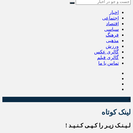
اخبار
اجتماعی
اقتصاد
سیاسی
فرهنگ
مذهبی
ورزش
گالری عکس
گالری فیلم
تماس با ما
×
لینک کوتاه
لـیـنـک زیـر را کـپـی کـنـیـد !