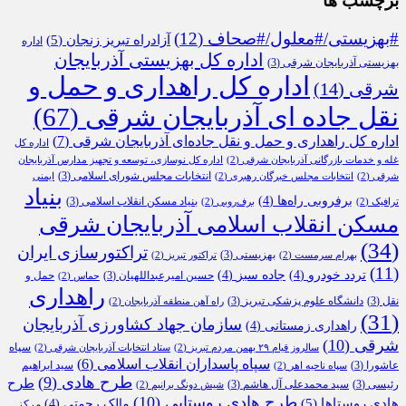
برچسب ها
#بهزیستی/#معلول/#صحاف
(12)
آزادراه تبریز زنجان
(5)
اداره
اداره کل بهزیستی آذربایجان
بهزیستی آذربایجان شرقی
(3)
اداره کل راهداری و حمل و
شرقی
(14)
نقل جاده ای آذربایجان شرقی
(67)
اداره کل راهداری و حمل و نقل جاده‌ای آذربایجان شرقی
(7)
اداره کل
غله و خدمات بازرگانی آذربایجان شرقی
(2)
اداره کل نوسازی، توسعه و تجهیز مدارس آذربایجان
انتخابات مجلس شورای اسلامی
(3)
شرقی
(2)
انتخابات مجلس خبرگان رهبری
(2)
ایمنی
بنیاد
برفروبی راه‌ها
(4)
بنیاد مسکن انقلاب اسلامی
(3)
ترافیک
(2)
برف‌روبی
(2)
مسکن انقلاب اسلامی آذربایجان شرقی
(34)
تراکتورسازی ایران
بهزیستی
(3)
بهرام سرمست
(2)
تراکتور تبریز
(2)
(11)
تردد خودرو
(4)
جاده سبز
(4)
حسین امیرعبداللهیان
(3)
حمل و
حماس
(2)
راهداری
نقل
(3)
دانشگاه علوم پزشکی تبریز
(3)
راه آهن منطقه آذربایجان
(2)
(31)
سازمان جهاد کشاورزی آذربایجان
راهداری زمستانی
(4)
شرقی
(10)
سپاه
سالروز قیام ۲۹ بهمن مردم تبریز
(2)
ستاد انتخابات آذربایجان شرقی
(2)
سپاه پاسداران انقلاب اسلامی
(6)
عاشورا
(3)
سید ابراهیم
سپاه ناحیه اهر
(2)
طرح هادی
(9)
طرح
رئیسی
(3)
سید محمدعلی آل هاشم
(3)
شیش دونگ برانیم
(2)
طرح هادی روستایی
(10)
هادی روستاها
(5)
مالک رحمتی
(4)
مرکز