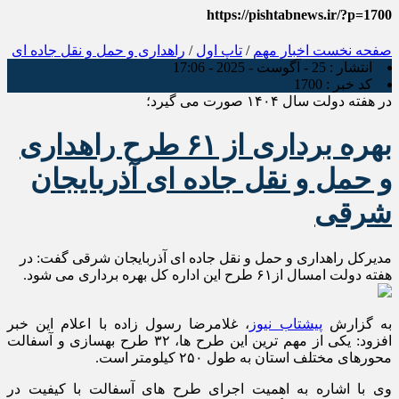
https://pishtabnews.ir/?p=1700
صفحه نخست
اخبار مهم
/
تاپ اول
/
راهداری و حمل و نقل جاده ای
انتشار :
25 - آگوست - 2025 - 17:06
کد خبر :
1700
در هفته دولت سال ۱۴۰۴ صورت می گیرد؛
بهره برداری از ۶۱ طرح راهداری
و حمل و نقل جاده ای آذربايجان
شرقی
مدیرکل راهداری و حمل و نقل جاده ای آذربایجان شرقی گفت: در
هفته دولت امسال از۶۱ طرح این اداره کل بهره برداری می شود.
به گزارش
پیشتاب نیوز
، غلامرضا رسول زاده با اعلام این خبر
افزود: یکی از مهم ترین این طرح‌ ها، ۳۲ طرح بهسازی و آسفالت
محورهای مختلف استان به طول ۲۵۰ کیلومتر است.
وی با اشاره به اهمیت اجرای طرح های آسفالت با کیفیت در