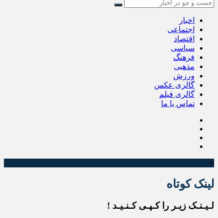
اخبار
اجتماعی
اقتصاد
سیاسی
فرهنگ
مذهبی
ورزش
گالری عکس
گالری فیلم
تماس با ما
×
لینک کوتاه
لـیـنـک زیـر را کـپـی کـنـیـد !