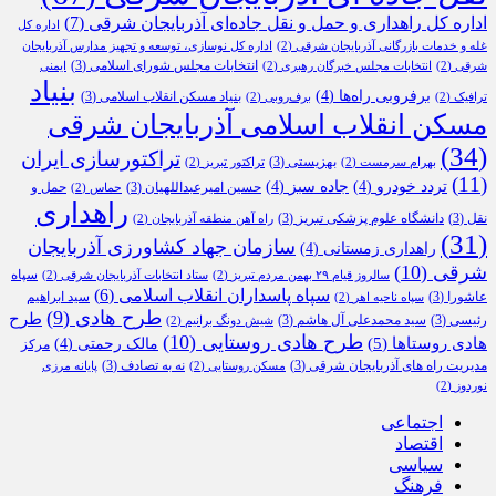
اداره کل راهداری و حمل و نقل جاده‌ای آذربایجان شرقی
(7)
اداره کل
غله و خدمات بازرگانی آذربایجان شرقی
(2)
اداره کل نوسازی، توسعه و تجهیز مدارس آذربایجان
انتخابات مجلس شورای اسلامی
(3)
شرقی
(2)
انتخابات مجلس خبرگان رهبری
(2)
ایمنی
بنیاد
برفروبی راه‌ها
(4)
بنیاد مسکن انقلاب اسلامی
(3)
ترافیک
(2)
برف‌روبی
(2)
مسکن انقلاب اسلامی آذربایجان شرقی
(34)
تراکتورسازی ایران
بهزیستی
(3)
بهرام سرمست
(2)
تراکتور تبریز
(2)
(11)
تردد خودرو
(4)
جاده سبز
(4)
حسین امیرعبداللهیان
(3)
حمل و
حماس
(2)
راهداری
نقل
(3)
دانشگاه علوم پزشکی تبریز
(3)
راه آهن منطقه آذربایجان
(2)
(31)
سازمان جهاد کشاورزی آذربایجان
راهداری زمستانی
(4)
شرقی
(10)
سپاه
سالروز قیام ۲۹ بهمن مردم تبریز
(2)
ستاد انتخابات آذربایجان شرقی
(2)
سپاه پاسداران انقلاب اسلامی
(6)
عاشورا
(3)
سید ابراهیم
سپاه ناحیه اهر
(2)
طرح هادی
(9)
طرح
رئیسی
(3)
سید محمدعلی آل هاشم
(3)
شیش دونگ برانیم
(2)
طرح هادی روستایی
(10)
هادی روستاها
(5)
مالک رحمتی
(4)
مرکز
مدیریت راه های آذربایجان شرقی
(3)
نه به تصادف
(3)
مسکن روستایی
(2)
پایانه مرزی
نوردوز
(2)
اجتماعی
اقتصاد
سیاسی
فرهنگ