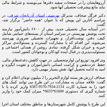
آرزوهایشان را در صفحات سفید دفترها می‌نویسند و شرایط مالی
نباید مانع پیشرفت تحصیلی آنها شود.
دکتر فرگل صحاف، مدیرکل
بهزیستی استان آذربایجان شرقی
، در
مراسم آغازین این پویش که با عنوان “همه حاضر” برگزار شد،
گفت:
«در آستانه سال تحصیلی جدید، بیش از ۶۶۰۰ دانش‌آموز نیازمند
تحت پوشش بهزیستی در سراسر استان از بسته‌های حمایتی شامل
کیف، دفتر، نوشت‌افزار، و تجهیزات تحصیلی ضروری بهره‌مند
می‌شوند. این اقدام که با مشارکت گسترده و مسئولانه‌ی مراکز
خیریه و خیران شکل گرفته، نمادی روشن از همدلی اجتماعی و
مسئولیت‌پذیری در قبال آینده کودکان و نوجوانان کشور است.
وی افزود: توزیع این لوازم‌تحصیلی در جهت کاهش دغدغه‌های مالی،
حفظ عزت‌نفس و کرامت انسانی دانش‌آموزان و تقویت انگیزه و
امید به ادامه تحصیل آنها، نقش بسیار مهمی دارد.
صحاف ارزش هر بسته لوازم التحریر را 2 میلیون تومان اعلام کرد و
گفت: علاقه مندان به مشارکت در این طرح می توانند کمک های
خود را به شماره کارت 2114-7934-9570-6367 واریز کرده یا با
شماره گیری کد دستوری #6160*6655* میزان کمک خود را واریز
کنند.
این طرح با پوشش کامل شهرستان‌ها و مناطق مختلف استان اجرا