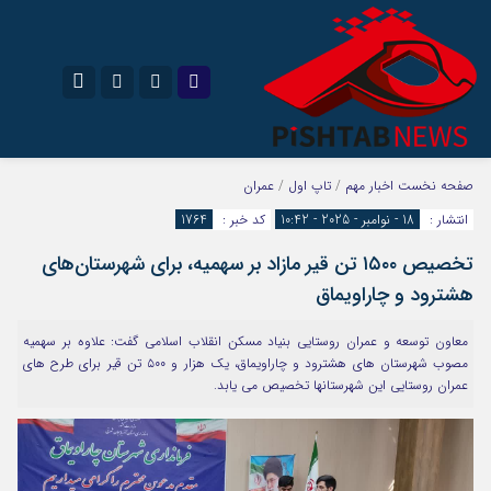
نام کاربری یا نشانی ایمیل
اینستاگرام
تلگرام
صفحه نخست
اخبار مهم
/
تاپ اول
/
عمران
انتشار :
18 - نوامبر - 2025 - 10:42
کد خبر :
1764
سروش
ایتا
تخصیص ۱۵۰۰ تن‌ قیر مازاد بر سهمیه، برای شهرستان‌های
رمز عبور
آپارات
هشترود و چاراویماق
معاون توسعه و عمران روستایی بنیاد مسکن انقلاب اسلامی گفت: علاوه بر سهمیه
مرا به خاطر بسپار
مصوب شهرستان های هشترود و چاراویماق، یک‌ هزار و ۵۰۰ تن قیر برای طرح های
عمران روستایی این شهرستانها تخصیص می یابد.