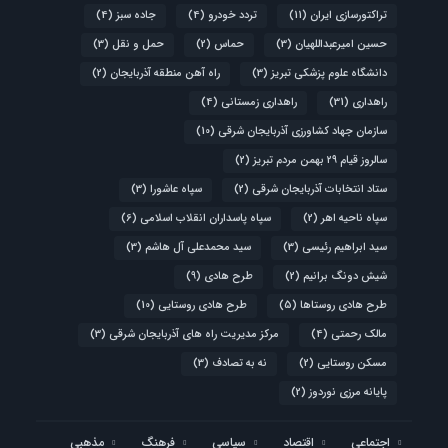
تراکتورسازی ایران
(11)
تردد خودرو
(4)
جاده سبز
(4)
حسین امیرعبداللهیان
(3)
حماس
(2)
حمل و نقل
(3)
دانشگاه علوم پزشکی تبریز
(3)
راه آهن منطقه آذربایجان
(2)
راهداری
(31)
راهداری زمستانی
(4)
سازمان جهاد کشاورزی آذربایجان شرقی
(10)
سالروز قیام ۲۹ بهمن مردم تبریز
(2)
ستاد انتخابات آذربایجان شرقی
(2)
سپاه عاشورا
(3)
سپاه ناحیه اهر
(2)
سپاه پاسداران انقلاب اسلامی
(6)
سید ابراهیم رئیسی
(3)
سید محمدعلی آل هاشم
(3)
شیش دونگ برانیم
(2)
طرح هادی
(9)
طرح هادی روستاها
(5)
طرح هادی روستایی
(10)
مالک رحمتی
(4)
مرکز مدیریت راه های آذربایجان شرقی
(3)
مسکن روستایی
(2)
نه به تصادف
(3)
پایانه مرزی نوردوز
(2)
اجتماعی
اقتصاد
سیاسی
فرهنگ
مذهبی