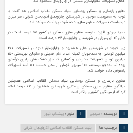
اعطای تسهیلات مقاوم‌سازی مسکن در چاراویماق نامحدود شد
معاون بازسازی و مسکن روستایی بنیاد مسکن انقلاب اسلامی هم گفت: با
توجه یه محرومیت موجود در شهرستان چاراویماق آذربایجان شرقی، هر میزان
درخواست تسهیلات مقاوم سازی داده شود، پرداخت‌ خواهد شد.
مجید جودی افزود: متوسط مقاوم سازی مسکن در کشور ۵۵ درصد است، در
خالی که این‌میزان در شهرستان چاراویماق ۳۴ درصد است.
وی افزود: در شهرستان های هشترود و چاراویماق علاوه بر تسهیلات ۴۰۰
میلیون تومانی، به‌ مددجویان کمیته امداد امام خمینی و سازمان بهزیستی ۱۵۰
میلیون تومان تسهیلات بلاعوض و کسانی که جزو دهک های پایین درآمدی
بوده اما مددجو نیستند، ۱۰۰ میلیون تومان از محل حساب ۱۰۰ امام تسهیلات
بلاعوض داده خواهد شد.
معاون بازسازی و مسکن روستایی بنیاد مسکن انقلاب اسلامی همچنین
میانگین مقاوم سازی مساکن روستایی شهرستان هشترود را ۶۳ درصد اعلام
کرد که از میانگین کشوری بالاتر است.
نویسنده :
سردبیر
منبع :
پیشتاب نیوز
برچسب ها
بنیاد مسکن انقلاب اسلامی آذربایجان شرقی