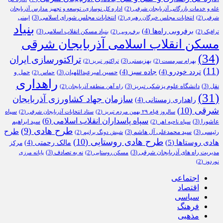
غله و خدمات بازرگانی آذربایجان شرقی
(2)
اداره کل نوسازی، توسعه و تجهیز مدارس آذربایجان
انتخابات مجلس شورای اسلامی
(3)
شرقی
(2)
انتخابات مجلس خبرگان رهبری
(2)
ایمنی
بنیاد
برفروبی راه‌ها
(4)
بنیاد مسکن انقلاب اسلامی
(3)
ترافیک
(2)
برف‌روبی
(2)
مسکن انقلاب اسلامی آذربایجان شرقی
(34)
تراکتورسازی ایران
بهزیستی
(3)
بهرام سرمست
(2)
تراکتور تبریز
(2)
(11)
تردد خودرو
(4)
جاده سبز
(4)
حسین امیرعبداللهیان
(3)
حمل و
حماس
(2)
راهداری
نقل
(3)
دانشگاه علوم پزشکی تبریز
(3)
راه آهن منطقه آذربایجان
(2)
(31)
سازمان جهاد کشاورزی آذربایجان
راهداری زمستانی
(4)
شرقی
(10)
سپاه
سالروز قیام ۲۹ بهمن مردم تبریز
(2)
ستاد انتخابات آذربایجان شرقی
(2)
سپاه پاسداران انقلاب اسلامی
(6)
عاشورا
(3)
سید ابراهیم
سپاه ناحیه اهر
(2)
طرح هادی
(9)
طرح
رئیسی
(3)
سید محمدعلی آل هاشم
(3)
شیش دونگ برانیم
(2)
طرح هادی روستایی
(10)
هادی روستاها
(5)
مالک رحمتی
(4)
مرکز
مدیریت راه های آذربایجان شرقی
(3)
نه به تصادف
(3)
مسکن روستایی
(2)
پایانه مرزی
نوردوز
(2)
اجتماعی
اقتصاد
سیاسی
فرهنگ
مذهبی