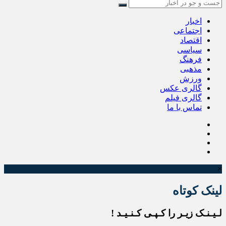
اخبار
اجتماعی
اقتصاد
سیاسی
فرهنگ
مذهبی
ورزش
گالری عکس
گالری فیلم
تماس با ما
×
لینک کوتاه
لـیـنـک زیـر را کـپـی کـنـیـد !