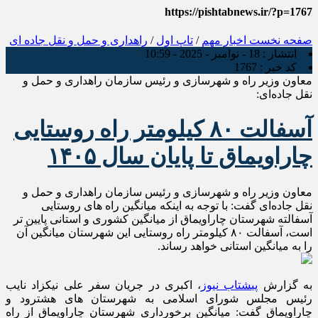
https://pishtabnews.ir/?p=1767
صفحه نخست
اخبار مهم
/
تاپ اول
/
راهداری و حمل و نقل جاده ای
انتشار :
18 - نوامبر - 2025 - 10:59
کد خبر :
1767
معاون وزیر راه و شهرسازی و رئیس سازمان راهداری و حمل و
نقل جاده‌ای:
آسفالت ۸۰ کیلومتر راه روستایی
چاراویماق تا پایان سال ۱۴۰۵
معاون وزیر راه و شهرسازی و رئیس سازمان راهداری و حمل و
نقل جاده‌ای گفت: با توجه به اینکه میانگین راه های روستایی
آسفالته شهرستان چاراویماق از میانگین کشوری و استانی پایین تر
است، آسفالت ۸۰ کیلومتر راه روستایی این شهرستان میانگین آن
را به میانگین استانی خواهد رساند.
به گزارش
پیشتاب نیوز
، اکبری در جریان سفر علی نیکزاد نایب
رئیس مجلس شورای اسلامی به شهرستان های هشترود و
چاراویماق گفت: میانگین برخورداری شهرستان چاراویماق از راه