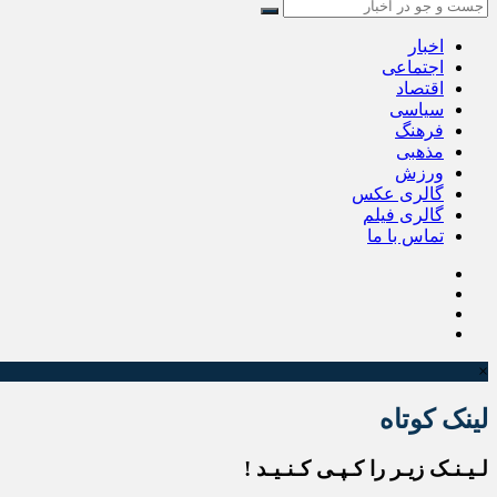
اخبار
اجتماعی
اقتصاد
سیاسی
فرهنگ
مذهبی
ورزش
گالری عکس
گالری فیلم
تماس با ما
×
لینک کوتاه
لـیـنـک زیـر را کـپـی کـنـیـد !