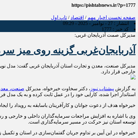
https://pishtabnews.ir/?p=1777
صفحه نخست
اخبار مهم
/
اقتصاد
/
تاپ اول
انتشار :
27 - نوامبر - 2025 - 09:29
کد خبر :
1777
مدیرکل صمت آذربایجان‌ غربی:
آذربایجان‌غربی گزینه‌ روی میز س
مدیرکل صنعت، معدن و تجارت استان آذربایجان غربی گفت: مدل نوین سرم
خارجی قرار دارد.
به گزارش
پیشتاب نیوز
، دکتر سخاوت خیرخواه، مدیرکل
صنعت، معدن 
استاندار اجرا شده، کارایی خود را در عمل ثابت کرده و به یک مدل فر
خیرخواه هدف از دعوت جوانان و کارآفرینان باسابقه به رویداد را ایجا
وی با اشاره به افزایش مراجعات سرمایه‌گذاران داخلی و خارجی و ر
توسعه استان نیز حرکت در مسیر سرمایه‌گذاری است.
خیرخواه در این آیین بر تداوم جریان گفتمان‌سازی در استان و تکمیل