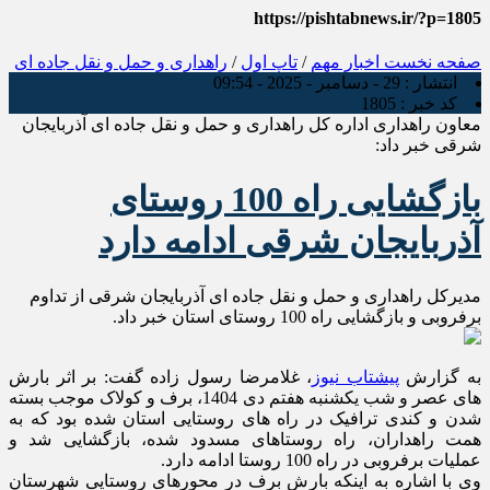
https://pishtabnews.ir/?p=1805
صفحه نخست
اخبار مهم
/
تاپ اول
/
راهداری و حمل و نقل جاده ای
انتشار :
29 - دسامبر - 2025 - 09:54
کد خبر :
1805
معاون راهداری اداره کل راهداری و حمل و نقل جاده ای آذربایجان
شرقی خبر داد:
بازگشایی راه 100 روستای
آذربایجان شرقی ادامه دارد
مدیرکل راهداری و حمل و نقل جاده ای آذربایجان شرقی از تداوم
برفروبی و بازگشایی راه 100 روستای استان خبر داد.
به گزارش
پیشتاب نیوز
، غلامرضا رسول زاده گفت: بر اثر بارش
های عصر و شب یکشنبه هفتم دی 1404، برف و کولاک موجب بسته
شدن و کندی ترافیک در راه های روستایی استان شده بود که به
همت راهداران، راه روستاهای مسدود شده، بازگشایی شد و
عملیات برفروبی در راه 100 روستا ادامه دارد.
وی با اشاره به اینکه بارش برف در محورهای روستایی شهرستان