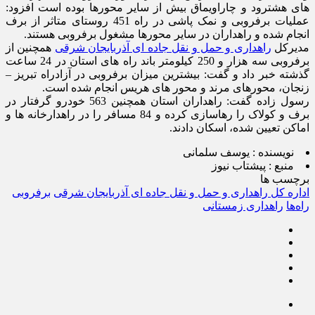
های هشترود و چاراویماق بیش از سایر محورها بوده است افزود:
عملیات برفروبی و نمک پاشی در راه 451 روستای متاثر از برف
انجام شده و راهداران در سایر محورها مشغول برفروبی هستند.
مدیرکل
راهداری و حمل و نقل جاده ای آذربایجان شرقی
همچنین از
برفروبی سه هزار و 250 کیلومتر باند راه های استان در 24 ساعت
گذشته خبر داد و گفت: بیشترین میزان برفروبی در آزادراه تبریز –
زنجان، محورهای مرند و محور های هریس انجام شده است.
رسول زاده گفت: راهداران استان همچنین 563 خودرو گرفتار در
برف و کولاک را رهاسازی کرده و 84 مسافر را در راهدارخانه ها و
اماکن تعیین شده، اسکان دادند.
نویسنده :
یوسف سلمانی
منبع :
پیشتاب نیوز
برچسب ها
اداره کل راهداری و حمل و نقل جاده ای آذربایجان شرقی
برفروبی
راه‌ها
راهداری زمستانی