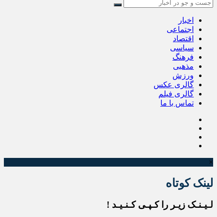
اخبار
اجتماعی
اقتصاد
سیاسی
فرهنگ
مذهبی
ورزش
گالری عکس
گالری فیلم
تماس با ما
×
لینک کوتاه
لـیـنـک زیـر را کـپـی کـنـیـد !