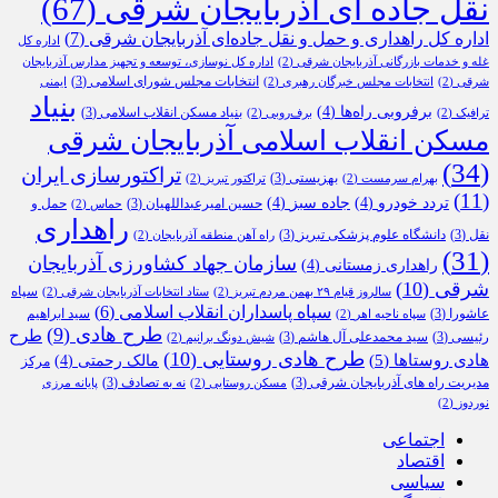
نقل جاده ای آذربایجان شرقی
(67)
اداره کل راهداری و حمل و نقل جاده‌ای آذربایجان شرقی
(7)
اداره کل
غله و خدمات بازرگانی آذربایجان شرقی
(2)
اداره کل نوسازی، توسعه و تجهیز مدارس آذربایجان
انتخابات مجلس شورای اسلامی
(3)
شرقی
(2)
انتخابات مجلس خبرگان رهبری
(2)
ایمنی
بنیاد
برفروبی راه‌ها
(4)
بنیاد مسکن انقلاب اسلامی
(3)
ترافیک
(2)
برف‌روبی
(2)
مسکن انقلاب اسلامی آذربایجان شرقی
(34)
تراکتورسازی ایران
بهزیستی
(3)
بهرام سرمست
(2)
تراکتور تبریز
(2)
(11)
تردد خودرو
(4)
جاده سبز
(4)
حسین امیرعبداللهیان
(3)
حمل و
حماس
(2)
راهداری
نقل
(3)
دانشگاه علوم پزشکی تبریز
(3)
راه آهن منطقه آذربایجان
(2)
(31)
سازمان جهاد کشاورزی آذربایجان
راهداری زمستانی
(4)
شرقی
(10)
سپاه
سالروز قیام ۲۹ بهمن مردم تبریز
(2)
ستاد انتخابات آذربایجان شرقی
(2)
سپاه پاسداران انقلاب اسلامی
(6)
عاشورا
(3)
سید ابراهیم
سپاه ناحیه اهر
(2)
طرح هادی
(9)
طرح
رئیسی
(3)
سید محمدعلی آل هاشم
(3)
شیش دونگ برانیم
(2)
طرح هادی روستایی
(10)
هادی روستاها
(5)
مالک رحمتی
(4)
مرکز
مدیریت راه های آذربایجان شرقی
(3)
نه به تصادف
(3)
مسکن روستایی
(2)
پایانه مرزی
نوردوز
(2)
اجتماعی
اقتصاد
سیاسی