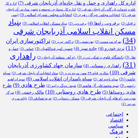
اداره کل راهداری و حمل و نقل جاده‌ای آذربایجان شرقی
(7)
اداره کل
غله و خدمات بازرگانی آذربایجان شرقی
(2)
اداره کل نوسازی، توسعه و تجهیز مدارس آذربایجان
انتخابات مجلس شورای اسلامی
(3)
شرقی
(2)
انتخابات مجلس خبرگان رهبری
(2)
ایمنی
بنیاد
برفروبی راه‌ها
(4)
بنیاد مسکن انقلاب اسلامی
(3)
ترافیک
(2)
برف‌روبی
(2)
مسکن انقلاب اسلامی آذربایجان شرقی
(34)
تراکتورسازی ایران
بهزیستی
(3)
بهرام سرمست
(2)
تراکتور تبریز
(2)
(11)
تردد خودرو
(4)
جاده سبز
(4)
حسین امیرعبداللهیان
(3)
حمل و
حماس
(2)
راهداری
نقل
(3)
دانشگاه علوم پزشکی تبریز
(3)
راه آهن منطقه آذربایجان
(2)
(31)
سازمان جهاد کشاورزی آذربایجان
راهداری زمستانی
(4)
شرقی
(10)
سپاه
سالروز قیام ۲۹ بهمن مردم تبریز
(2)
ستاد انتخابات آذربایجان شرقی
(2)
سپاه پاسداران انقلاب اسلامی
(6)
عاشورا
(3)
سید ابراهیم
سپاه ناحیه اهر
(2)
طرح هادی
(9)
طرح
رئیسی
(3)
سید محمدعلی آل هاشم
(3)
شیش دونگ برانیم
(2)
طرح هادی روستایی
(10)
هادی روستاها
(5)
مالک رحمتی
(4)
مرکز
مدیریت راه های آذربایجان شرقی
(3)
نه به تصادف
(3)
مسکن روستایی
(2)
پایانه مرزی
نوردوز
(2)
اجتماعی
اقتصاد
سیاسی
فرهنگ
مذهبی