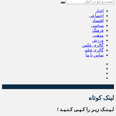
اخبار
اجتماعی
اقتصاد
سیاسی
فرهنگ
مذهبی
ورزش
گالری عکس
گالری فیلم
تماس با ما
×
لینک کوتاه
لـیـنـک زیـر را کـپـی کـنـیـد !