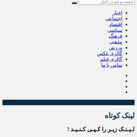
اخبار
اجتماعی
اقتصاد
سیاسی
فرهنگ
مذهبی
ورزش
گالری عکس
گالری فیلم
تماس با ما
×
لینک کوتاه
لـیـنـک زیـر را کـپـی کـنـیـد !