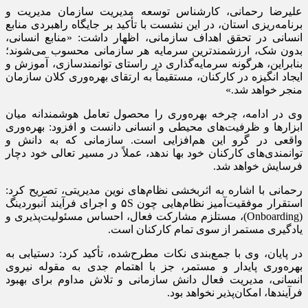
علیرضا رحمانی، کارشناس توسعه مدیریت سازمان مدیریت و
برنامه‌ریزی استان، در این نشست با تأکید بر جایگاه راهبردی منابع
انسانی در تحقق اهداف سازمانی، اظهار داشت: «منابع انسانی،
بدون شک، ارزشمندترین سرمایه هر سازمانی محسوب می‌شوند؛
بنابراین، هرگونه سرمایه‌گذاری در راستای توانمندسازی، آموزش و
ایجاد انگیزه در کارکنان، مستقیماً به ارتقای بهره‌وری کلان سازمان
منجر خواهد شد.»
وی در ادامه، چرخه بهره‌وری را محصول تعامل هوشمندانه میان
ابزارها و ظرفیت‌های محیطی و انسانی دانست و افزود: بهره‌وری
واقعی در گرو این هم‌افزایی است. سازمانی که به دانش و
توانمندی‌های کارکنان خود بها ندهد، عملاً در مسیر تعالی خود دچار
فرسایش خواهد شد.
رحمانی با اشاره به اثربخشی نظام‌های نوین مدیریتی، تصریح کرد:
استقرار موفقیت‌آمیز نظام‌هایی چون ۵S و اجرای فرآیند آنبوردینگ
(Onboarding)، مستلزم مشارکت فعال، احساس مسئولیت‌پذیری و
یادگیری مستمر از سوی تمام کارکنان است.
در پایان، وی با جمع‌بندی نکات مطرح‌شده، تأکید کرد: دستیابی به
بهره‌وری پایدار و مستمر، جز با اهتمام جدی به مقوله نیروی
انسانی، مدیریت فعال دانش سازمانی و تلاش مداوم برای بهبود
فرآیندها، امکان‌پذیر نخواهد بود.