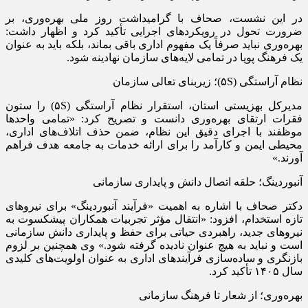
در این نشست، صحاف با گرامیداشت روز ملی بهره‌وری، بر
ضرورت تحول در رویکردهای اجرایی تأکید کرد و اظهار داشت:
بهره‌وری نباید صرفاً یک مفهوم اداری باقی بماند، بلکه باید به عنوان
یک فرهنگ پویا در تمامی لایه‌های سازمان نهادینه شود.
نظام آراستگی (۵S)؛ زیربنای تعالی سازمان
مدیرکل بهزیستی استان، استقرار نظام آراستگی (۵S) را ستون
فقرات ارتقای بهره‌وری دانست و تصریح کرد: «تمامی واحدها
موظفند با اجرای دقیق این نظام، ضمن حذف اتلاف‌های اداری،
محیطی ایمن و کارآمد را برای ارائه خدمات به جامعه هدف فراهم
آورند.»
آنبوردینگ؛ حلقه اتصال دانش و پایداری سازمانی
دکتر صحاف با اشاره به اهمیت «فرآیند آنبوردینگ» برای نیروهای
تازه استخدام، افزود: «انتقال مؤثر تجربیات همکاران پیشکسوت به
نیروهای جدید، راهبردی حیاتی برای حفظ و پایداری دانش سازمانی
است و نباید به هیچ عنوان نادیده گرفته شود.» وی همچنین بر لزوم
بازنگری و ساده‌سازی فرآیندهای اداری به عنوان اولویت‌های کلیدی
سال ۱۴۰۵ تأکید کرد.
بهره‌وری؛ از شعار تا فرهنگ سازمانی