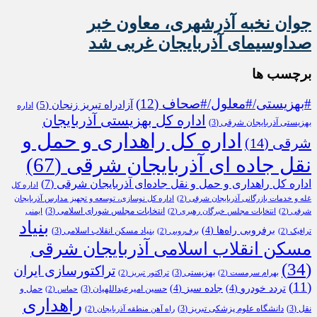
جوان نخبه آذرشهری، معاون خبر
صداوسیمای آذربایجان غربی شد
برچسب ها
#بهزیستی/#معلول/#صحاف
(12)
آزادراه تبریز زنجان
(5)
اداره
اداره کل بهزیستی آذربایجان
بهزیستی آذربایجان شرقی
(3)
اداره کل راهداری و حمل و
شرقی
(14)
نقل جاده ای آذربایجان شرقی
(67)
اداره کل راهداری و حمل و نقل جاده‌ای آذربایجان شرقی
(7)
اداره کل
غله و خدمات بازرگانی آذربایجان شرقی
(2)
اداره کل نوسازی، توسعه و تجهیز مدارس آذربایجان
انتخابات مجلس شورای اسلامی
(3)
شرقی
(2)
انتخابات مجلس خبرگان رهبری
(2)
ایمنی
بنیاد
برفروبی راه‌ها
(4)
بنیاد مسکن انقلاب اسلامی
(3)
ترافیک
(2)
برف‌روبی
(2)
مسکن انقلاب اسلامی آذربایجان شرقی
(34)
تراکتورسازی ایران
بهزیستی
(3)
بهرام سرمست
(2)
تراکتور تبریز
(2)
(11)
تردد خودرو
(4)
جاده سبز
(4)
حسین امیرعبداللهیان
(3)
حمل و
حماس
(2)
راهداری
نقل
(3)
دانشگاه علوم پزشکی تبریز
(3)
راه آهن منطقه آذربایجان
(2)