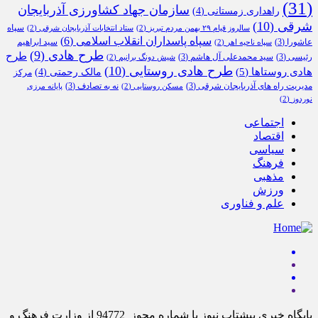
(31)
سازمان جهاد کشاورزی آذربایجان
راهداری زمستانی
(4)
شرقی
(10)
سپاه
سالروز قیام ۲۹ بهمن مردم تبریز
(2)
ستاد انتخابات آذربایجان شرقی
(2)
سپاه پاسداران انقلاب اسلامی
(6)
عاشورا
(3)
سید ابراهیم
سپاه ناحیه اهر
(2)
طرح هادی
(9)
طرح
رئیسی
(3)
سید محمدعلی آل هاشم
(3)
شیش دونگ برانیم
(2)
طرح هادی روستایی
(10)
هادی روستاها
(5)
مالک رحمتی
(4)
مرکز
مدیریت راه های آذربایجان شرقی
(3)
نه به تصادف
(3)
مسکن روستایی
(2)
پایانه مرزی
نوردوز
(2)
اجتماعی
اقتصاد
سیاسی
فرهنگ
مذهبی
ورزش
علم و فناوری
پایگاه خبری پیشتاب نیوز با شماره مجوز 94772 از وزارت فرهنگ و