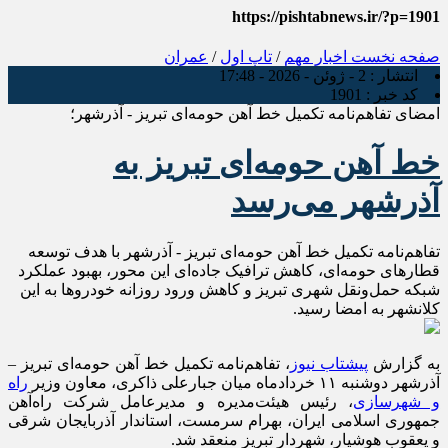
https://pishtabnews.ir/?p=1901
صفحه نخست
اخبار مهم
/
تاپ اول
/
عمران
انتشار :
2 - ژوئن - 2026 - 17:48
کد خبر :
1901
امضای تفاهم‌نامه تکمیل خط آهن حومه‌ای تبریز - آذرشهر؛
خط آهن حومه‌ای تبریز به
آذرشهر می‌رسد
تفاهم‌نامه تکمیل خط آهن حومه‌ای تبریز - آذرشهر با هدف توسعه
قطارهای حومه‌ای، کاهش ترافیک جاده‌ای این محور، بهبود عملکرد
شبکه حمل‌ونقل شهری تبریز و کاهش ورود روزانه خودروها به این
کلانشهر به امضا رسید.
به گزارش
پیشتاب نیوز
، تفاهم‌نامه تکمیل خط آهن حومه‌ای تبریز –
آذرشهر دوشنبه ۱۱ خردادماه میان جبارعلی ذاکری، معاون وزیر
راه
و شهرسازی
، رئیس هیئت‌مدیره و مدیرعامل شرکت راه‌آهن
جمهوری اسلامی ایران، بهرام سرمست، استاندار آذربایجان شرقی
و یعقوب هوشیار، شهردار تبریز منعقد شد.