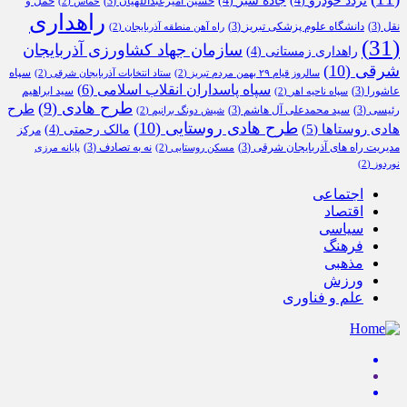
تردد خودرو
(4)
جاده سبز
(4)
حسین امیرعبداللهیان
(3)
حمل و
حماس
(2)
راهداری
نقل
(3)
دانشگاه علوم پزشکی تبریز
(3)
راه آهن منطقه آذربایجان
(2)
(31)
سازمان جهاد کشاورزی آذربایجان
راهداری زمستانی
(4)
شرقی
(10)
سپاه
سالروز قیام ۲۹ بهمن مردم تبریز
(2)
ستاد انتخابات آذربایجان شرقی
(2)
سپاه پاسداران انقلاب اسلامی
(6)
عاشورا
(3)
سید ابراهیم
سپاه ناحیه اهر
(2)
طرح هادی
(9)
طرح
رئیسی
(3)
سید محمدعلی آل هاشم
(3)
شیش دونگ برانیم
(2)
طرح هادی روستایی
(10)
هادی روستاها
(5)
مالک رحمتی
(4)
مرکز
مدیریت راه های آذربایجان شرقی
(3)
نه به تصادف
(3)
مسکن روستایی
(2)
پایانه مرزی
نوردوز
(2)
اجتماعی
اقتصاد
سیاسی
فرهنگ
مذهبی
ورزش
علم و فناوری