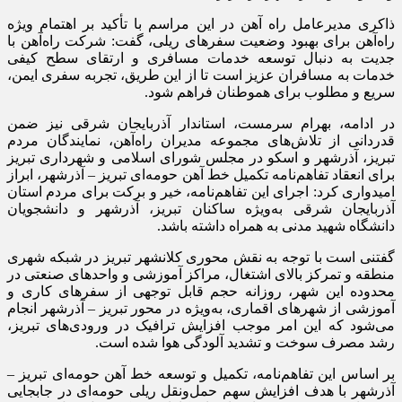
ذاکری مدیرعامل راه آهن در این مراسم با تأکید بر اهتمام ویژه
راه‌آهن برای بهبود وضعیت سفرهای ریلی، گفت: شرکت راه‌آهن با
جدیت به دنبال توسعه خدمات مسافری و ارتقای سطح کیفی
خدمات به مسافران عزیز است تا از این طریق، تجربه سفری ایمن،
سریع و مطلوب برای هموطنان فراهم شود.
در ادامه، بهرام سرمست، استاندار آذربایجان شرقی نیز ضمن
قدردانی از تلاش‌های مجموعه مدیران راه‌آهن، نمایندگان مردم
تبریز، آذرشهر و اسکو در مجلس شورای اسلامی و شهرداری تبریز
برای انعقاد تفاهم‌نامه تکمیل خط آهن حومه‌ای تبریز – آذرشهر، ابراز
امیدواری کرد: اجرای این تفاهم‌نامه، خیر و برکت برای مردم استان
آذربایجان شرقی به‌ویژه ساکنان تبریز، آذرشهر و دانشجویان
دانشگاه شهید مدنی به همراه داشته باشد.
گفتنی است با توجه به نقش محوری کلانشهر تبریز در شبکه شهری
منطقه و تمرکز بالای اشتغال، مراکز آموزشی و واحدهای صنعتی در
محدوده این شهر، روزانه حجم قابل توجهی از سفرهای کاری و
آموزشی از شهرهای اقماری، به‌ویژه در محور تبریز – آذرشهر انجام
می‌شود که این امر موجب افزایش ترافیک در ورودی‌های تبریز،
رشد مصرف سوخت و تشدید آلودگی هوا شده است.
بر اساس این تفاهم‌نامه، تکمیل و توسعه خط آهن حومه‌ای تبریز –
آذرشهر با هدف افزایش سهم حمل‌ونقل ریلی حومه‌ای در جابجایی