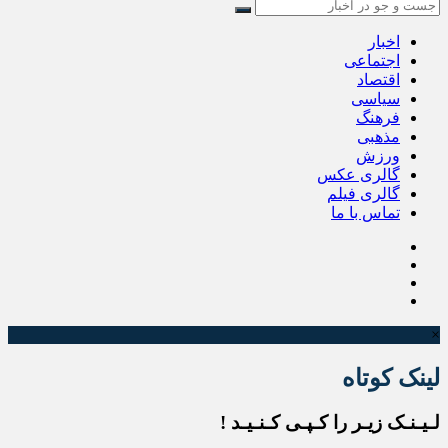
اخبار
اجتماعی
اقتصاد
سیاسی
فرهنگ
مذهبی
ورزش
گالری عکس
گالری فیلم
تماس با ما
×
لینک کوتاه
لـیـنـک زیـر را کـپـی کـنـیـد !