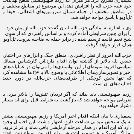
سیمیاری تصریح کرد: هر میزان که رژیم صهیونیستی سطح تهدیدات
خود علیه حزب‌الله را افزایش دهد، این موضوع در مقاطع مختلف و
در مناطق مختلف از جمله شمال سرزمین‌های اشغالی، حیفا و
تل‌آویو با پاسخ مواجه خواهد شد.
وی با اشاره به آمادگی حزب‌الله لبنان گفت: حزب‌الله از پیش خود
را برای چنین شرایطی آماده کرده و بر اساس راهبردی که از سوی
شیخ نعیم قاسم ترسیم شده در برابر حمله به ضاحیه بیروت، تل‌آویو
هدف قرار خواهد گرفت.
حزب‌الله امروز از نظر راهبردی، منطق جنگ و ابزارهای در اختیار،
چندین پله بالاتر از گذشته توان اقدام دارد.این کارشناس مسائل
سیاسی افزود: نمونه‌ای از این توانمندی‌ها را می‌توان در عملیات‌های
اخیر و تصویرسازی‌های اطلاعاتی با وضوح بالا با fpv ها مشاهده کرد
که تنها بخش کوچکی از ظرفیت‌های حزب‌الله در دوره جدید
فعالیت‌های آن است.
رژیم صهیونیستی باید بداند که اگر نردبان تنش‌ها را بالاتر ببرد، با
ضرباتی مواجه خواهد شد که بازگشت به شرایط قبل برای آن بسیار
دشوار خواهد بود.
سیمیاری با بیان اینکه اقدام اخیر آمریکا و رژیم صهیونیستی بیشتر
به یک سنجش میدانی شباهت دارد، اظهار داشت: این احتمال وجود
دارد که این اقدام در همان مرحله آزمایشی باقی بماند و فراتر نرود،
اما اگر آمریکایی‌ها تصمیم اشتباهی برای افزایش سطح تنش اتخاذ