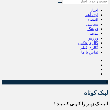
اخبار
اجتماعی
اقتصاد
سیاسی
فرهنگ
مذهبی
ورزش
گالری عکس
گالری فیلم
تماس با ما
×
لینک کوتاه
لـیـنـک زیـر را کـپـی کـنـیـد !