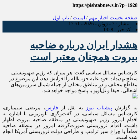
https://pishtabnews.ir/?p=1928
صفحه نخست
اخبار مهم
/
امنیت
/
تاپ اول
انتشار :
7 - ژوئن - 2026 - 17:51
کد خبر :
1928
هشدار ایران درباره ضاحیه
بیروت همچنان معتبر است
کارشناس مسائل سیاسی گفت: هر میزان که رژیم صهیونیستی
سطح تهدیدات خود علیه حزب‌الله را افزایش دهد، این موضوع در
مقاطع مختلف و در مناطق مختلف از جمله شمال سرزمین‌های
اشغالی، حیفا و تل‌آویو با پاسخ مواجه خواهد شد.
به گزارش
پیشتاب نیوز
به نقل از
فارس
، مرتضی سیمیاری،
کارشناس مسائل سیاسی، در گفت‌وگوی تلویزیونی با اشاره به
اقدام امروز رژیم صهیونیستی در منطقه ضاحیه بیروت اظهار
داشت: اقدام تروریستی صورت‌گرفته امروز در منطقه ضاحیه
قطعاً با چراغ سبز ترامپ و طراحی دولت تروریستی آمریکا انجام
شده است.