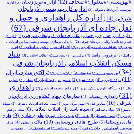
#بهزیستی/#معلول/#صحاف
(12)
آزادراه تبریز زنجان
(5)
اداره
اداره کل بهزیستی آذربایجان
بهزیستی آذربایجان شرقی
(3)
اداره کل راهداری و حمل و
شرقی
(14)
نقل جاده ای آذربایجان شرقی
(67)
اداره کل راهداری و حمل و نقل جاده‌ای آذربایجان شرقی
(7)
اداره کل
غله و خدمات بازرگانی آذربایجان شرقی
(2)
اداره کل نوسازی، توسعه و تجهیز مدارس آذربایجان
انتخابات مجلس شورای اسلامی
(3)
شرقی
(2)
انتخابات مجلس خبرگان رهبری
(2)
ایمنی
بنیاد
برفروبی راه‌ها
(4)
بنیاد مسکن انقلاب اسلامی
(3)
ترافیک
(2)
برف‌روبی
(2)
مسکن انقلاب اسلامی آذربایجان شرقی
(34)
تراکتورسازی ایران
بهزیستی
(3)
بهرام سرمست
(2)
تراکتور تبریز
(2)
(11)
تردد خودرو
(4)
جاده سبز
(4)
حسین امیرعبداللهیان
(3)
حمل و
حماس
(2)
راهداری
نقل
(3)
دانشگاه علوم پزشکی تبریز
(3)
راه آهن منطقه آذربایجان
(2)
(31)
سازمان جهاد کشاورزی آذربایجان
راهداری زمستانی
(4)
شرقی
(10)
سپاه
سالروز قیام ۲۹ بهمن مردم تبریز
(2)
ستاد انتخابات آذربایجان شرقی
(2)
سپاه پاسداران انقلاب اسلامی
(6)
عاشورا
(3)
سید ابراهیم
سپاه ناحیه اهر
(2)
طرح هادی
(9)
طرح
رئیسی
(3)
سید محمدعلی آل هاشم
(3)
شیش دونگ برانیم
(2)
طرح هادی روستایی
(10)
هادی روستاها
(5)
مالک رحمتی
(4)
مرکز
مدیریت راه های آذربایجان شرقی
(3)
نه به تصادف
(3)
مسکن روستایی
(2)
پایانه مرزی
نوردوز
(2)