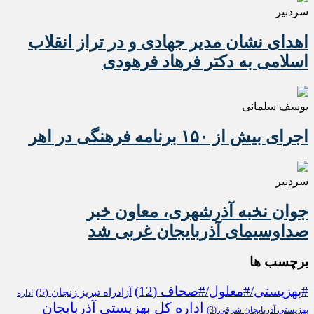
سردبیر
اهدای نشان مدیر جهادی و در تراز انقلاب
اسلامی به دکتر فرهاد فرهودی
یوسف سلمانی
اجرای بیش از ۱۵۰ برنامه فرهنگی در اهر
سردبیر
جوان نخبه آذرشهری، معاون خبر
صداوسیمای آذربایجان غربی شد
برچسب ها
#بهزیستی/#معلول/#صحاف
(12)
آزادراه تبریز زنجان
(5)
اداره
اداره کل بهزیستی آذربایجان
بهزیستی آذربایجان شرقی
(3)