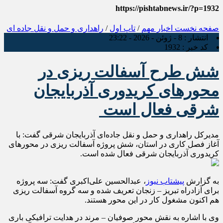
https://pishtabnews.ir/?p=1932
صفحه نخست
اخبار مهم
/
تاپ اول
/
راهداری و حمل و نقل جاده ای
انتشار :
8 - ژوئن - 2026 - 23:22
کد خبر :
1932
شش طرح آسفالت ریزی در
محورهای کریدوری آذربایجان
شرقی فعال است
مدیرکل راهداری و حمل و نقل جاده‌ای آذربایجان شرقی گفت: با
آغاز فصل کاری در استان، شش پروژه آسفالت ریزی در محورهای
کریدوری آذربایجان شرقی فعال شده است.
به گزارش
پیشتاب نیوز
، عبدالحسین علی‌اکبری گفت: سه پروژه
برای آزادراه تبریز – زنجان تعریف شده و سه گروه آسفالت ریزی
هم اکنون مشغول کار در این‌ محور هستند.
وی با اشاره به نقش محور صوفیان – مرند در هدایت ترافیکی باری