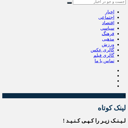
اخبار
اجتماعی
اقتصاد
سیاسی
فرهنگ
مذهبی
ورزش
گالری عکس
گالری فیلم
تماس با ما
×
لینک کوتاه
لـیـنـک زیـر را کـپـی کـنـیـد !