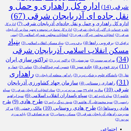
اداره کل راهداری و حمل و
شرقی
(14)
نقل جاده ای آذربایجان شرقی
(67)
اداره کل راهداری و حمل و نقل جاده‌ای آذربایجان شرقی
(7)
اداره کل
غله و خدمات بازرگانی آذربایجان شرقی
(2)
اداره کل نوسازی، توسعه و تجهیز مدارس آذربایجان
انتخابات مجلس شورای اسلامی
(3)
شرقی
(2)
انتخابات مجلس خبرگان رهبری
(2)
ایمنی
بنیاد
برفروبی راه‌ها
(4)
بنیاد مسکن انقلاب اسلامی
(3)
ترافیک
(2)
برف‌روبی
(2)
مسکن انقلاب اسلامی آذربایجان شرقی
(34)
تراکتورسازی ایران
بهزیستی
(3)
بهرام سرمست
(2)
تراکتور تبریز
(2)
(11)
تردد خودرو
(4)
جاده سبز
(4)
حسین امیرعبداللهیان
(3)
حمل و
حماس
(2)
راهداری
نقل
(3)
دانشگاه علوم پزشکی تبریز
(3)
راه آهن منطقه آذربایجان
(2)
(31)
سازمان جهاد کشاورزی آذربایجان
راهداری زمستانی
(4)
شرقی
(10)
سپاه
سالروز قیام ۲۹ بهمن مردم تبریز
(2)
ستاد انتخابات آذربایجان شرقی
(2)
سپاه پاسداران انقلاب اسلامی
(6)
عاشورا
(3)
سید ابراهیم
سپاه ناحیه اهر
(2)
طرح هادی
(9)
طرح
رئیسی
(3)
سید محمدعلی آل هاشم
(3)
شیش دونگ برانیم
(2)
طرح هادی روستایی
(10)
هادی روستاها
(5)
مالک رحمتی
(4)
مرکز
مدیریت راه های آذربایجان شرقی
(3)
نه به تصادف
(3)
مسکن روستایی
(2)
پایانه مرزی
نوردوز
(2)
اجتماعی