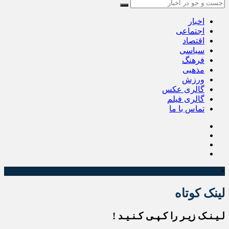
اخبار
اجتماعی
اقتصاد
سیاسی
فرهنگ
مذهبی
ورزش
گالری عکس
گالری فیلم
تماس با ما
×
لینک کوتاه
لـیـنـک زیـر را کـپـی کـنـیـد !