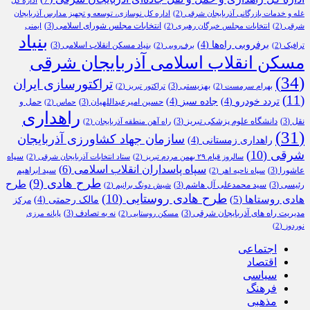
اداره کل
غله و خدمات بازرگانی آذربایجان شرقی
(2)
اداره کل نوسازی، توسعه و تجهیز مدارس آذربایجان
انتخابات مجلس شورای اسلامی
(3)
شرقی
(2)
انتخابات مجلس خبرگان رهبری
(2)
ایمنی
بنیاد
برفروبی راه‌ها
(4)
بنیاد مسکن انقلاب اسلامی
(3)
ترافیک
(2)
برف‌روبی
(2)
مسکن انقلاب اسلامی آذربایجان شرقی
(34)
تراکتورسازی ایران
بهزیستی
(3)
بهرام سرمست
(2)
تراکتور تبریز
(2)
(11)
تردد خودرو
(4)
جاده سبز
(4)
حسین امیرعبداللهیان
(3)
حمل و
حماس
(2)
راهداری
نقل
(3)
دانشگاه علوم پزشکی تبریز
(3)
راه آهن منطقه آذربایجان
(2)
(31)
سازمان جهاد کشاورزی آذربایجان
راهداری زمستانی
(4)
شرقی
(10)
سپاه
سالروز قیام ۲۹ بهمن مردم تبریز
(2)
ستاد انتخابات آذربایجان شرقی
(2)
سپاه پاسداران انقلاب اسلامی
(6)
عاشورا
(3)
سید ابراهیم
سپاه ناحیه اهر
(2)
طرح هادی
(9)
طرح
رئیسی
(3)
سید محمدعلی آل هاشم
(3)
شیش دونگ برانیم
(2)
طرح هادی روستایی
(10)
هادی روستاها
(5)
مالک رحمتی
(4)
مرکز
مدیریت راه های آذربایجان شرقی
(3)
نه به تصادف
(3)
مسکن روستایی
(2)
پایانه مرزی
نوردوز
(2)
اجتماعی
اقتصاد
سیاسی
فرهنگ
مذهبی