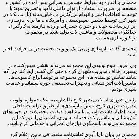
محمدی با اشاره به شرایط حساس و بحرانی پیش آمده در کشور و
منطقه، بر ضرورت استفاده از توان داخلی تأکید و تصریح نمود: با
توجه به اتفاقات اخیر و انهدام بزرگترین پل خاورمیانه (پل بی یک) در
شهر کرج توسط دشمن صهیونیستی و آمریکایی، ما برای بازسازی
این زیرساخت حیاتی و جبران خسارات وارده، نیازمند به‌کارگیری
حداکثری محصولات و ماشین‌آلات تولید شده در مجموعه
تراکتورسازی هستیم.
محمدی گفت: بازسازی پل بی یک اولویت نخست در پی حوادث اخیر
است
وی افزود: تنوع تولیدی این مجموعه می‌تواند نقشی تعیین‌کننده در
پیشبرد اهداف مدیریت شهری کرج و حتی کل کشور ایفا کند چرا که
شاهد نمایش توانمندی‌های این مجموعه در تولید انواع کامیونت‌ها،
ماشین‌آلات آتش‌نشانی و تجهیزات تخصصی حوزه پسماند و خدمات
شهری بودیم.
رئیس شورای اسلامی شهر کرج با اشاره به اینکه همواره اولویت
مدیریت شهری کرج، تأمین نیازمندی‌ها از طریق تولیدات داخلی
است اظهار داشت: امروز با مشاهده کیفیت محصولات در حوزه‌های
آتش‌نشانی و ماشین‌آلات خدمات شهری، اطمینان یافتیم که این
مجموعه می‌تواند پاسخگوی نیازهای عمرانی و خدماتی کرج باشد.
محمدی در پایان با یادآوری تفاهم‌نامه‌ منعقد فی مابین اعلام کرد