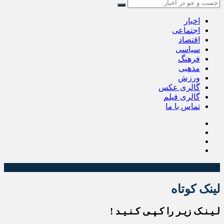
اخبار
اجتماعی
اقتصاد
سیاسی
فرهنگ
مذهبی
ورزش
گالری عکس
گالری فیلم
تماس با ما
×
لینک کوتاه
لـیـنـک زیـر را کـپـی کـنـیـد !