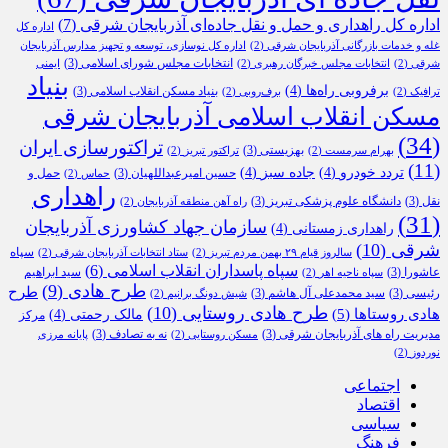
اداره کل راهداری و حمل و نقل جاده‌ای آذربایجان شرقی
(7)
اداره کل
غله و خدمات بازرگانی آذربایجان شرقی
(2)
اداره کل نوسازی، توسعه و تجهیز مدارس آذربایجان
انتخابات مجلس شورای اسلامی
(3)
شرقی
(2)
انتخابات مجلس خبرگان رهبری
(2)
ایمنی
بنیاد
برفروبی راه‌ها
(4)
بنیاد مسکن انقلاب اسلامی
(3)
ترافیک
(2)
برف‌روبی
(2)
مسکن انقلاب اسلامی آذربایجان شرقی
(34)
تراکتورسازی ایران
بهزیستی
(3)
بهرام سرمست
(2)
تراکتور تبریز
(2)
(11)
تردد خودرو
(4)
جاده سبز
(4)
حسین امیرعبداللهیان
(3)
حمل و
حماس
(2)
راهداری
نقل
(3)
دانشگاه علوم پزشکی تبریز
(3)
راه آهن منطقه آذربایجان
(2)
(31)
سازمان جهاد کشاورزی آذربایجان
راهداری زمستانی
(4)
شرقی
(10)
سپاه
سالروز قیام ۲۹ بهمن مردم تبریز
(2)
ستاد انتخابات آذربایجان شرقی
(2)
سپاه پاسداران انقلاب اسلامی
(6)
عاشورا
(3)
سید ابراهیم
سپاه ناحیه اهر
(2)
طرح هادی
(9)
طرح
رئیسی
(3)
سید محمدعلی آل هاشم
(3)
شیش دونگ برانیم
(2)
طرح هادی روستایی
(10)
هادی روستاها
(5)
مالک رحمتی
(4)
مرکز
مدیریت راه های آذربایجان شرقی
(3)
نه به تصادف
(3)
مسکن روستایی
(2)
پایانه مرزی
نوردوز
(2)
اجتماعی
اقتصاد
سیاسی
فرهنگ