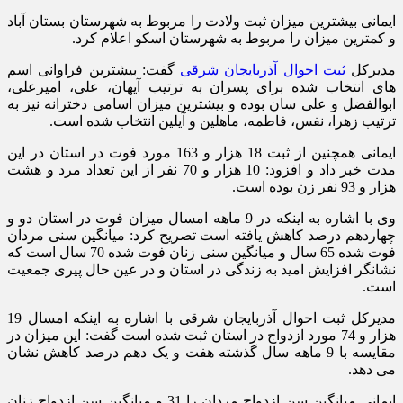
ایمانی بیشترین میزان ثبت ولادت را مربوط به شهرستان بستان آباد
و کمترین میزان را مربوط به شهرستان اسکو اعلام کرد.
مدیرکل
ثبت احوال آذربایجان شرقی
گفت: بیشترین فراوانی اسم
های انتخاب شده برای پسران به ترتیب آیهان، علی، امیرعلی،
ابوالفضل و علی سان بوده و بیشترین میزان اسامی دخترانه نیز به
ترتیب زهرا، نفس، فاطمه، ماهلین و آیلین انتخاب شده است.
ایمانی همچنین از ثبت 18 هزار و 163 مورد فوت در استان در این
مدت خبر داد و افزود: 10 هزار و 70 نفر از این تعداد مرد و هشت
هزار و 93 نفر زن بوده است.
وی با اشاره به اینکه در 9 ماهه امسال میزان فوت در استان دو و
چهاردهم درصد کاهش یافته است تصریح کرد: میانگین سنی مردان
فوت شده 65 سال و میانگین سنی زنان فوت شده 70 سال است که
نشانگر افزایش امید به زندگی در استان و در عین حال پیری جمعیت
است.
مدیرکل ثبت احوال آذربایجان شرقی با اشاره به اینکه امسال 19
هزار و 74 مورد ازدواج در استان ثبت شده است گفت: این میزان در
مقایسه با 9 ماهه سال گذشته هفت و یک دهم درصد کاهش نشان
می دهد.
ایمانی میانگین سن ازدواج مردان را 31 و میانگین سن ازدواج زنان