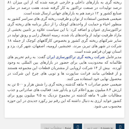
ریخته گری به بازارهای داخلی و خارجی عرضه شده که از این میزان ۸۱
درصد تولیدات در صنعت تراکتور به کار گرفته شده، هفت درصد در سایر
صنایع کشور و ۱۲ درصد هم به بازارهای جهانی ارسال شده است.
ضیغمی همچنین استفاده از توان و ظرفیت ریخته گری های سراسر کشور به
منظور احیاء و حمایت از واحدهای کوچک را از دیگر برنامه های ریخته گری
تراکتورسازی عنوان و اضافه کرد: با این سیاست علاوه بر تامین بخشی از
مازاد ظرفیت تولید از واحدهای یاد شده، زمینه اشتغال زایی و رونق تولید در
سایر شرکتهای ریخته گری کشور و بخصوص کارگاههای کوچک از جمله ۱۸
شرکت در شهر های تبریز، مرند، عجبشیر، ارومیه، اصفهان، شهر کرد، یزد و
استان تهران فراهم شده است.
مدیرعامل
شرکت ریخته گری تراکتورسازی ایران
گفت: به رغم‌ تحریم های
ظالمانه که محدودیت هایی برای حضور در بازارهای بین المللی به وجود
آورده، بیش از ۱۴ شرکت اروپایی از مشتریان قطعات این مجموعه هستند
و از قطعاتی مانند فرانت ساپورت ها و توپی های چرخ این شرکت در
محصول نهایی خود استفاده می کنند.
ضیغمی حجم صادرات ۹ ماهه گذشته ریخته گری را شش هزار و ۵۰۰ تن به
ارزش ۸.۴ میلیون یورو اعلام کرد و یادآور شد: فعالیت های صادراتی و جذب
مطالبات طی ۹ ماهه گذشته در مجموع نزدیک به ۹.۵ میلیون یورو برای
کشور عواید ارزی به دنبال داشته که این رقم نیز رکورد جدیدی در این حوزه
محسوب می شود.
نویسنده :
سردبیر
منبع :
پیشتاب نیوز