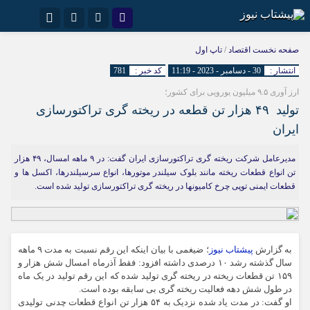
نام کاربری یا نشانی ایمیل
اینستاگرام
تلگرام
صفحه نخست
اقتصاد
/
تاپ اول
انتشار :
30 - دسامبر - 2023 - 11:19
کد خبر :
781
سروش
ایتا
ارز آوری ۹.۵ میلیون یورویی برای کشور؛
رمز عبور
آپارات
تولید ۴۹ هزار تن قطعه در ریخته گری تراکتورسازی
ایران
مرا به خاطر بسپار
مدیرعامل شرکت ریخته گری تراکتورسازی ایران گفت: در ۹ ماهه امسال، ۴۹ هزار
تن انواع قطعات ریخته مانند بلوک سیلندر موتورها، انواع سرسیلندرها، اکسل ها و
قطعات ایمنی توپی چرخ کامیونها در ریخته گری تراکتورسازی تولید شده است.
به گزارش
پیشتاب نیوز
؛ ضیغمی با بیان اینکه این رقم نسبت به مدت ۹ ماهه
سال گذشته رشد ۱۰ درصدی داشته افزود: فقط آذرماه امسال شش هزار و
۱۵۹ تن قطعات ریخته در ریخته گری تولید شده که این رقم تولید در یک ماه
در طول شش دهه فعالیت ریخته گری بی سابقه بوده است.
او گفت: در مدت یاد شده نزدیک به ۵۴ هزار تن انواع قطعات چدنی تولیدی