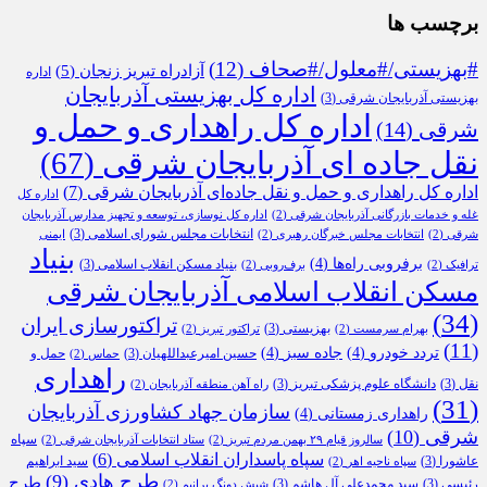
برچسب ها
#بهزیستی/#معلول/#صحاف
(12)
آزادراه تبریز زنجان
(5)
اداره
اداره کل بهزیستی آذربایجان
بهزیستی آذربایجان شرقی
(3)
اداره کل راهداری و حمل و
شرقی
(14)
نقل جاده ای آذربایجان شرقی
(67)
اداره کل راهداری و حمل و نقل جاده‌ای آذربایجان شرقی
(7)
اداره کل
غله و خدمات بازرگانی آذربایجان شرقی
(2)
اداره کل نوسازی، توسعه و تجهیز مدارس آذربایجان
انتخابات مجلس شورای اسلامی
(3)
شرقی
(2)
انتخابات مجلس خبرگان رهبری
(2)
ایمنی
بنیاد
برفروبی راه‌ها
(4)
بنیاد مسکن انقلاب اسلامی
(3)
ترافیک
(2)
برف‌روبی
(2)
مسکن انقلاب اسلامی آذربایجان شرقی
(34)
تراکتورسازی ایران
بهزیستی
(3)
بهرام سرمست
(2)
تراکتور تبریز
(2)
(11)
تردد خودرو
(4)
جاده سبز
(4)
حسین امیرعبداللهیان
(3)
حمل و
حماس
(2)
راهداری
نقل
(3)
دانشگاه علوم پزشکی تبریز
(3)
راه آهن منطقه آذربایجان
(2)
(31)
سازمان جهاد کشاورزی آذربایجان
راهداری زمستانی
(4)
شرقی
(10)
سپاه
سالروز قیام ۲۹ بهمن مردم تبریز
(2)
ستاد انتخابات آذربایجان شرقی
(2)
سپاه پاسداران انقلاب اسلامی
(6)
عاشورا
(3)
سید ابراهیم
سپاه ناحیه اهر
(2)
طرح هادی
(9)
طرح
رئیسی
(3)
سید محمدعلی آل هاشم
(3)
شیش دونگ برانیم
(2)