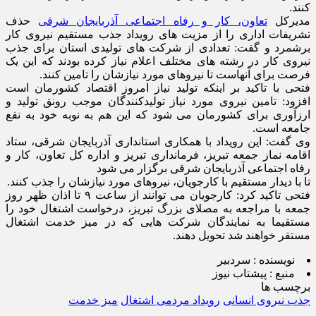
کنند.
مدیرکل
تعاون، کار و رفاه اجتماعی آذربایجان شرقی
حذف
تشریفات اداری را از مزیت های رویداد جذب مستقیم نیروی کار
برشمرد و گفت: تعدادی از شرکت های تولیدی استان برای جذب
نیروی کار در رشته های مختلف اعلام نیاز کرده بودند که این یک
فرصت برای آنهاست تا نیروهای مورد نیازشان را تامین کنند.
فتحی با تاکید بر اینکه تولید نیاز امروز اقتصاد کشورمان است
افزود: تامین نیروی مورد نیاز تولیدکنندگان موجب رونق تولید و
ارزآوری برای کشورمان می شود که این هم به نوبه خود به نفع
جامعه است.
وی گفت: این رویداد با همکاری استانداری آذربایجان شرقی، ستاد
اقامه نماز جمعه تبریز، فرمانداری تبریز و اداره کل تعاون، کار و
رفاه اجتماعی آذربایجان شرقی برگزار می شود
تا با دیدار مستقیم با کارجویان، نیروهای مورد نیازشان را جذب کنند.
فتحی تاکید کرد: کارجویان می توانند از ساعت ۹ تا اذان ظهر روز
جمعه با مراجعه به مصلای بزرگ تبریز، درخواست اشتغال خود را
مستقیما به نمایندگان شرکت هایی که در میز خدمت اشتغال
مستقر خواهند شد تحویل دهند.
نویسنده :
سردبیر
منبع :
پیشتاب نیوز
برچسب ها
جذب نیروی انسانی
رویداد مردمی اشتغال
میز خدمت