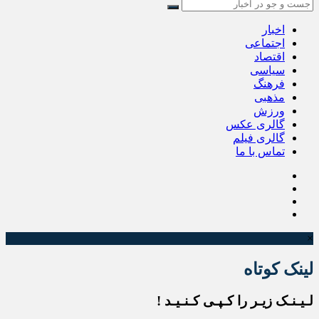
اخبار
اجتماعی
اقتصاد
سیاسی
فرهنگ
مذهبی
ورزش
گالری عکس
گالری فیلم
تماس با ما
×
لینک کوتاه
لـیـنـک زیـر را کـپـی کـنـیـد !