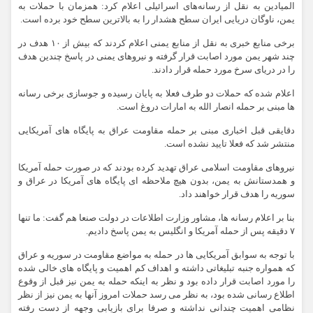
المیادین به نقل از رسانه‌های اسرائیلی اعلام کرد: همزمان با حملات به
یمن، ناوگان دریایی ایران سطح هشدار را به بالاترین سطح خود برده است.
برخی منابع خبری به نقل از منابع یمنی اعلام کردند که بیش از ۱۰ هدف در
چند شهر یمن مورد اصابت قرار گرفته و نیروهای یمنی در پاسخ چندین هدف
را در دریای سرخ مورد حمله قرار دادند.
اعلام شده که حملات دو طرف فعلا به پایان رسیده و جوسازی برخی رسانه
ها مبنی بر حمله انصار الله به امارات دروغ است.
دقایقی قبل اخباری مبنی بر حمله مقاومت عراق به پایگاه های آمریکایی
منتشر شد که فعلا تایید نشده است.
نیروهای مقاومت اسلامی عراق تهدید کرده بودند که در صورت حمله آمریکا
و همدستانش به یمن، بدون هیچ ملاحظه ای پایگاه های آمریکا در عراق و
سوریه را هدف قرار خواهند داد.
بنا بر اعلام رسانه ها، مشاور وزارت اطلاعات در دولت صنعا هم گفت: ما تنها
۷ دقیقه پس از حمله آمریکا و انگلیس به یمن پاسخ دادیم.
با توجه به سوابق آمریکایی ها در حمله به مواضع مقاومت در سوریه و عراق
که همواره جنبه تبلیغاتی داشته و اهداف کم اهمیت و پایگاه های خالی شده
را مورد اصابت قرار داده بود و نظر به اینکه حمله به یمن نیز قبل از وقوع
اطلاع رسانی شده بود، به نظر می رسد حملات امروز آنها به یمن نیز از نظر
نظامی اهمیت چندانی نداشته و صرفا برای بازیابی وجهه از دست رفته