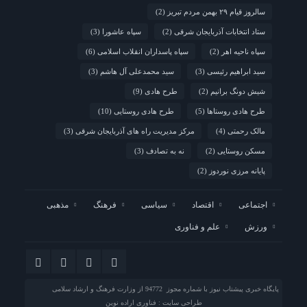
سالروز قیام ۲۹ بهمن مردم تبریز
(2)
ستاد انتخابات آذربایجان شرقی
(2)
سپاه عاشورا
(3)
سپاه ناحیه اهر
(2)
سپاه پاسداران انقلاب اسلامی
(6)
سید ابراهیم رئیسی
(3)
سید محمدعلی آل هاشم
(3)
شیش دونگ برانیم
(2)
طرح هادی
(9)
طرح هادی روستاها
(5)
طرح هادی روستایی
(10)
مالک رحمتی
(4)
مرکز مدیریت راه های آذربایجان شرقی
(3)
مسکن روستایی
(2)
نه به تصادف
(3)
پایانه مرزی نوردوز
(2)
اجتماعی
اقتصاد
سیاسی
فرهنگ
مذهبی
ورزش
علم و فناوری
پایگاه خبری پیشتاب نیوز با شماره مجوز 94772 از وزارت فرهنگ و ارشاد سلامی
طراحی سایت : فناوری اراده نوین