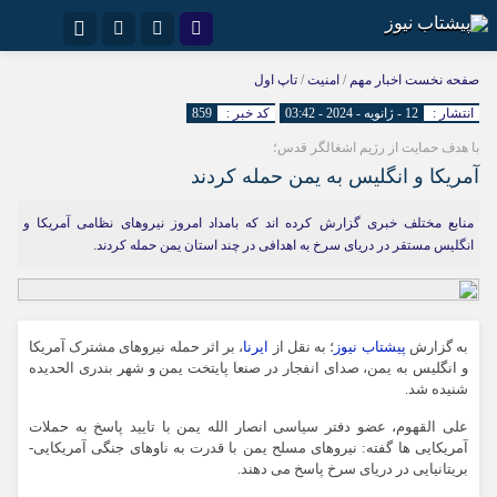
نام کاربری یا نشانی ایمیل
اینستاگرام
تلگرام
صفحه نخست
اخبار مهم
/
امنیت
/
تاپ اول
انتشار :
12 - ژانویه - 2024 - 03:42
کد خبر :
859
سروش
ایتا
با هدف حمایت از رژیم اشغالگر قدس؛
رمز عبور
آپارات
آمریکا و انگلیس به یمن حمله کردند
منابع مختلف خبری گزارش کرده اند که بامداد امروز نیروهای نظامی آمریکا و
انگلیس مستقر در دریای سرخ به اهدافی در چند استان یمن حمله کردند.
مرا به خاطر بسپار
به گزارش
پیشتاب نیوز
؛ به نقل از
ایرنا
، بر اثر حمله نیروهای مشترک آمریکا
و انگلیس به یمن، صدای انفجار در صنعا پایتخت یمن و شهر بندری الحدیده
شنیده شد.
علی القهوم، عضو دفتر سیاسی انصار الله یمن با تایید پاسخ به حملات
آمریکایی ها گفته: نیروهای مسلح یمن با قدرت به ناوهای جنگی آمریکایی-
بریتانیایی در دریای سرخ پاسخ می دهند.