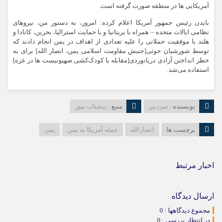
آمریکایی ها در منطقه صورت گرفته است.
بایدن رئیس جمهور آمریکا اعلام کرده: امروز، به دستور من، نیروهای
نظامی ایالات متحده – همراه با بریتانیا و با حمایت استرالیا، بحرین، کانادا و
هلند با موفقیت حملاتی را علیه تعدادی از اهداف در یمن انجام دادند که
توسط شورشیان حوثی[جنبش مقاومت اسلامی یمن، انصار الله] برای به
خطر انداختن آزادی دریانوردی[مقابله با کودک‌کشی صهیونیست ها در غزه]
استفاده می‌شد.
نویسنده :
سردبیر
منبع :
پیشتاب نیوز
برچسب ها
انصارالله
حمله آمریکا به یمن
یمن
اخبار مرتبط
ارسال دیدگاه
مجموع دیدگاهها : 0
در انتظار بررسی : 0