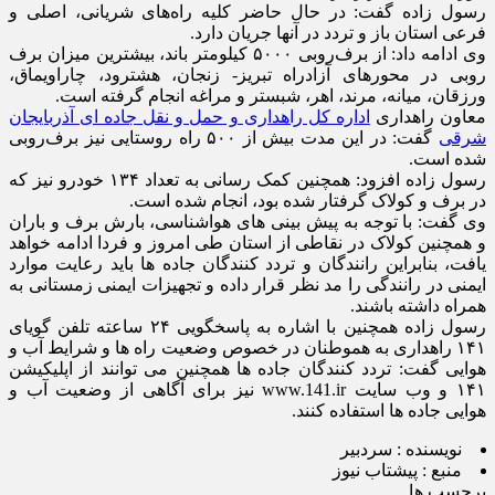
رسول زاده گفت: در حال حاضر کلیه راه‌های شریانی، اصلی و
فرعی استان باز و تردد در آنها جریان دارد.
وی ادامه داد: از برف‌روبی ۵۰۰۰ کیلومتر باند، بیشترین میزان برف
روبی در محورهای آزادراه تبریز- زنجان، هشترود، چاراویماق،
ورزقان، میانه، مرند، اهر، شبستر و مراغه انجام گرفته است.
معاون راهداری
اداره کل راهداری و حمل و نقل جاده ای آذربایجان
شرقی
گفت: در این مدت بیش از ۵۰۰ راه روستایی نیز برف‌روبی
شده است.
رسول زاده افزود: همچنین کمک رسانی به تعداد ۱۳۴ خودرو نیز که
در برف و کولاک گرفتار شده بود، انجام شده است.
وی گفت: با توجه به پیش بینی های هواشناسی، بارش برف و باران
و همچنین کولاک در نقاطی از استان طی امروز و فردا ادامه خواهد
یافت، بنابراین رانندگان و تردد کنندگان جاده ها باید رعایت موارد
ایمنی در رانندگی را مد نظر قرار داده و تجهیزات ایمنی زمستانی به
همراه داشته باشند.
رسول زاده همچنین با اشاره به پاسخگویی ۲۴ ساعته تلفن گویای
۱۴۱ راهداری به هموطنان در خصوص وضعیت راه ها و شرایط آب و
هوایی گفت: تردد کنندگان جاده ها همچنین می توانند از اپلیکیشن
۱۴۱ و وب سایت www.141.ir نیز برای آگاهی از وضعیت آب و
هوایی جاده ها استفاده کنند.
نویسنده :
سردبیر
منبع :
پیشتاب نیوز
برچسب ها