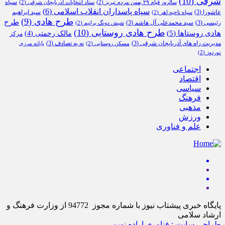
شرقی
(10)
سپاه
سالروز قیام ۲۹ بهمن مردم تبریز
(2)
ستاد انتخابات آذربایجان شرقی
(2)
سپاه پاسداران انقلاب اسلامی
(6)
عاشورا
(3)
سید ابراهیم
سپاه ناحیه اهر
(2)
طرح هادی
(9)
طرح
رئیسی
(3)
سید محمدعلی آل هاشم
(3)
شیش دونگ برانیم
(2)
طرح هادی روستایی
(10)
هادی روستاها
(5)
مالک رحمتی
(4)
مرکز
مدیریت راه های آذربایجان شرقی
(3)
نه به تصادف
(3)
مسکن روستایی
(2)
پایانه مرزی
نوردوز
(2)
اجتماعی
اقتصاد
سیاسی
فرهنگ
مذهبی
ورزش
علم و فناوری
پایگاه خبری پیشتاب نیوز با شماره مجوز 94772 از وزارت فرهنگ و
ارشاد سلامی
طراحی سایت : فناوری اراده نوین