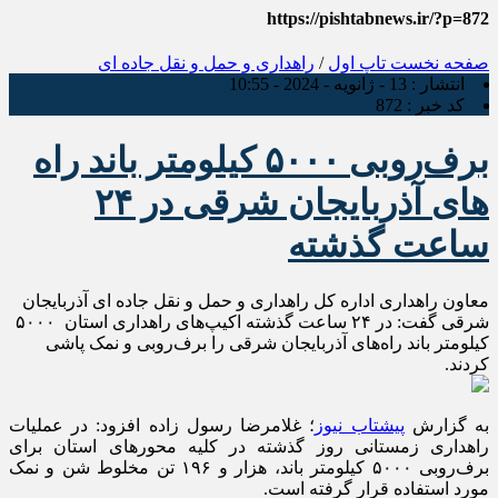
https://pishtabnews.ir/?p=872
صفحه نخست
تاپ اول
/
راهداری و حمل و نقل جاده ای
انتشار :
13 - ژانویه - 2024 - 10:55
کد خبر :
872
برف‌روبی ۵۰۰۰ کیلومتر باند راه
های آذربایجان شرقی در ۲۴
ساعت گذشته
معاون راهداری اداره کل راهداری و حمل و نقل جاده ای آذربایجان
شرقی گفت: در ۲۴ ساعت گذشته اکیپ‌های راهداری استان ۵۰۰۰
کیلومتر باند راه‌های آذربایجان شرقی را برف‌روبی و نمک پاشی
کردند.
به گزارش
پیشتاب نیوز
؛ غلامرضا رسول زاده افزود: در عملیات
راهداری زمستانی روز گذشته در کلیه محورهای استان برای
برف‌روبی ۵۰۰۰ کیلومتر باند، هزار و ۱۹۶ تن مخلوط شن و نمک
مورد استفاده قرار گرفته است.