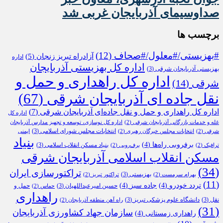
صداوسیمای آذربایجان غربی شد
برچسب ها
#بهزیستی/#معلول/#صحاف
(12)
آزادراه تبریز زنجان
(5)
اداره
اداره کل بهزیستی آذربایجان
بهزیستی آذربایجان شرقی
(3)
اداره کل راهداری و حمل و
شرقی
(14)
نقل جاده ای آذربایجان شرقی
(67)
اداره کل راهداری و حمل و نقل جاده‌ای آذربایجان شرقی
(7)
اداره کل
غله و خدمات بازرگانی آذربایجان شرقی
(2)
اداره کل نوسازی، توسعه و تجهیز مدارس آذربایجان
انتخابات مجلس شورای اسلامی
(3)
شرقی
(2)
انتخابات مجلس خبرگان رهبری
(2)
ایمنی
بنیاد
برفروبی راه‌ها
(4)
بنیاد مسکن انقلاب اسلامی
(3)
ترافیک
(2)
برف‌روبی
(2)
مسکن انقلاب اسلامی آذربایجان شرقی
(34)
تراکتورسازی ایران
بهزیستی
(3)
بهرام سرمست
(2)
تراکتور تبریز
(2)
(11)
تردد خودرو
(4)
جاده سبز
(4)
حسین امیرعبداللهیان
(3)
حمل و
حماس
(2)
راهداری
نقل
(3)
دانشگاه علوم پزشکی تبریز
(3)
راه آهن منطقه آذربایجان
(2)
(31)
سازمان جهاد کشاورزی آذربایجان
راهداری زمستانی
(4)