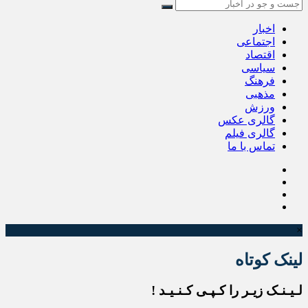
اخبار
اجتماعی
اقتصاد
سیاسی
فرهنگ
مذهبی
ورزش
گالری عکس
گالری فیلم
تماس با ما
×
لینک کوتاه
لـیـنـک زیـر را کـپـی کـنـیـد !