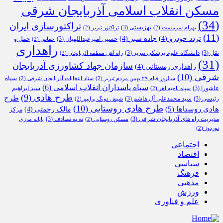
مسکن انقلاب اسلامی آذربایجان شرقی
(34)
تراکتورسازی ایران
بهزیستی
(3)
بهرام سرمست
(2)
تراکتور تبریز
(2)
(11)
تردد خودرو
(4)
جاده سبز
(4)
حسین امیرعبداللهیان
(3)
حمل و
حماس
(2)
راهداری
نقل
(3)
دانشگاه علوم پزشکی تبریز
(3)
راه آهن منطقه آذربایجان
(2)
(31)
سازمان جهاد کشاورزی آذربایجان
راهداری زمستانی
(4)
شرقی
(10)
سپاه
سالروز قیام ۲۹ بهمن مردم تبریز
(2)
ستاد انتخابات آذربایجان شرقی
(2)
سپاه پاسداران انقلاب اسلامی
(6)
عاشورا
(3)
سید ابراهیم
سپاه ناحیه اهر
(2)
طرح هادی
(9)
طرح
رئیسی
(3)
سید محمدعلی آل هاشم
(3)
شیش دونگ برانیم
(2)
طرح هادی روستایی
(10)
هادی روستاها
(5)
مالک رحمتی
(4)
مرکز
مدیریت راه های آذربایجان شرقی
(3)
نه به تصادف
(3)
مسکن روستایی
(2)
پایانه مرزی
نوردوز
(2)
اجتماعی
اقتصاد
سیاسی
فرهنگ
مذهبی
ورزش
علم و فناوری