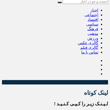
اخبار
اجتماعی
اقتصاد
سیاسی
فرهنگ
مذهبی
ورزش
گالری عکس
گالری فیلم
تماس با ما
×
لینک کوتاه
لـیـنـک زیـر را کـپـی کـنـیـد !