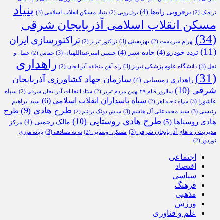
بنیاد
برفروبی راه‌ها
(4)
بنیاد مسکن انقلاب اسلامی
(3)
ترافیک
(2)
برف‌روبی
(2)
مسکن انقلاب اسلامی آذربایجان شرقی
(34)
تراکتورسازی ایران
بهزیستی
(3)
بهرام سرمست
(2)
تراکتور تبریز
(2)
(11)
تردد خودرو
(4)
جاده سبز
(4)
حسین امیرعبداللهیان
(3)
حمل و
حماس
(2)
راهداری
نقل
(3)
دانشگاه علوم پزشکی تبریز
(3)
راه آهن منطقه آذربایجان
(2)
(31)
سازمان جهاد کشاورزی آذربایجان
راهداری زمستانی
(4)
شرقی
(10)
سپاه
سالروز قیام ۲۹ بهمن مردم تبریز
(2)
ستاد انتخابات آذربایجان شرقی
(2)
سپاه پاسداران انقلاب اسلامی
(6)
عاشورا
(3)
سید ابراهیم
سپاه ناحیه اهر
(2)
طرح هادی
(9)
طرح
رئیسی
(3)
سید محمدعلی آل هاشم
(3)
شیش دونگ برانیم
(2)
طرح هادی روستایی
(10)
هادی روستاها
(5)
مالک رحمتی
(4)
مرکز
مدیریت راه های آذربایجان شرقی
(3)
نه به تصادف
(3)
مسکن روستایی
(2)
پایانه مرزی
نوردوز
(2)
اجتماعی
اقتصاد
سیاسی
فرهنگ
مذهبی
ورزش
علم و فناوری