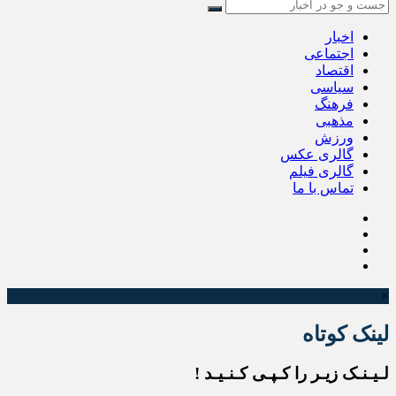
اخبار
اجتماعی
اقتصاد
سیاسی
فرهنگ
مذهبی
ورزش
گالری عکس
گالری فیلم
تماس با ما
×
لینک کوتاه
لـیـنـک زیـر را کـپـی کـنـیـد !