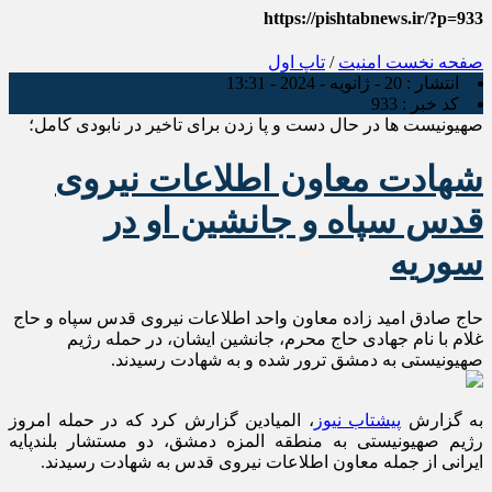
https://pishtabnews.ir/?p=933
صفحه نخست
امنیت
/
تاپ اول
انتشار :
20 - ژانویه - 2024 - 13:31
کد خبر :
933
صهیونیست ها در حال دست و پا زدن برای تاخیر در نابودی کامل؛
شهادت معاون اطلاعات نیروی
قدس سپاه و جانشین او در
سوریه
حاج صادق امید زاده معاون واحد اطلاعات نیروی قدس سپاه و حاج
غلام با نام جهادی حاج محرم، جانشین ایشان، در حمله رژیم
صهیونیستی به دمشق ترور شده و به شهادت رسیدند.
به گزارش
پیشتاب نیوز
، المیادین گزارش کرد که در حمله امروز
رژیم صهیونیستی به منطقه المزه دمشق، دو مستشار بلندپایه
ایرانی از جمله معاون اطلاعات نیروی قدس به شهادت رسیدند.