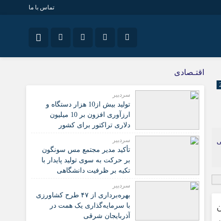
تماس با ما
نام کاربری یا نشانی ایمیل
سیاسی
اینستاگرام
اقتـصادی
تلگرام
سردبیر
تولید بیش از10 هزار دستگاه و
رمز عبور
سروش
ارزآوری افزون بر 10 میلیون
دلاری تراکتور برای کشور
ایتا
سردبیر
ی
مرا به خاطر بسپار
آپارات
تأکید مدیر مجتمع مس سونگون
بر حرکت به سوی تولید پایدار با
تکیه بر ظرفیت دانشگاهی
سردبیر
بهره‌برداری از ۴۷ طرح کشاورزی
با سرمایه‌گذاری یک همت در
ن
آذربایجان شرقی