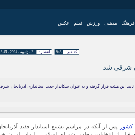
فرهنگ
مذهبی
ورزش
فیلم
عکس
اجتماعی
اقتصاد
کد خبر :
948
انتشار :
21 - ژانویه - 2024 - 23:45
فرهنگ
ان شرقی شد
ایید این هیئت قرار گرفته و به عنوان سکاندار جدید استانداری آذربایجان شرق
 کشور
پس از آنکه در مراسم تشییع استاندار فقید آذربایجا
د قبل از انتخابات مجلس شورای اسلامی را داد، امروز خبر