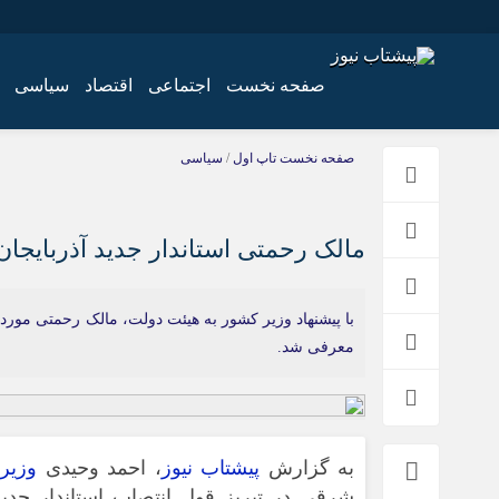
صفحه نخست
اجتماعی
اقتصاد
سیاسی
اخبار
چند رسانه
صفحه نخست
تاپ اول
/
سیاسی
اجتماعی
گالری فیلم
اقتصاد
گالری عکس
مالک رحمتی استاندار جدید آذربایج
سیاسی
فرهنگ
با پیشنهاد وزیر کشور به هیئت دولت، مالک رحمتی مورد ت
معرفی شد.
به گزارش
پیشتاب نیوز
، احمد وحیدی
وزیر
شرقی در تبریز قول انتصاب استاندار جدی