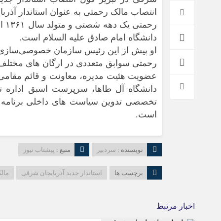
انتصاب مالک رحمتی به عنوان استاندار آذر
رحم
دانشگاه امام صادق علیه السلام است.
او پیش از این رئیس سازمان خصوصی‌سازی و 
رحمتی سوابق متعددی در ارگان های مختلف ا
عضویت هئیت مدیره، معاونت و قائم مقامی
دانشگاه آل طاها، سرپرست اسبق اداره
تخصصی تدوین سیاست های داخلی برنامه پ
است.
نویسنده :
سردبیر
منبع :
پیشتاب نیوز
برچسب ها
استاندار جدید آذربایجان شرقی
مال
اخبار مرتبط