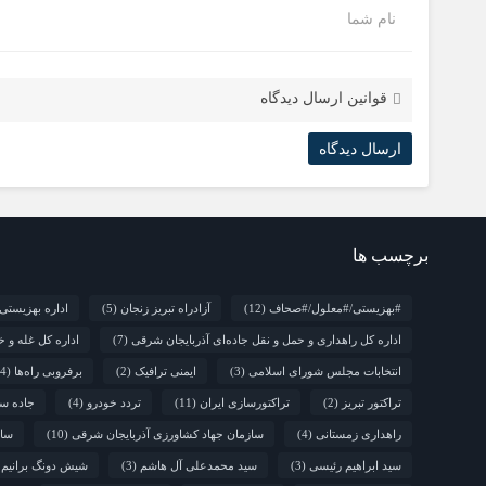
نام شما
قوانین ارسال دیدگاه
برچسب ها
#بهزیستی/#معلول/#صحاف
(12)
آزادراه تبریز زنجان
(5)
اداره بهزیستی
اداره کل راهداری و حمل و نقل جاده‌ای آذربایجان شرقی
(7)
اداره کل غله و خ
انتخابات مجلس شورای اسلامی
(3)
ایمنی ترافیک
(2)
برفروبی راه‌ها
(4)
تراکتور تبریز
(2)
تراکتورسازی ایران
(11)
تردد خودرو
(4)
جاده سب
راهداری زمستانی
(4)
سازمان جهاد کشاورزی آذربایجان شرقی
(10)
سالروز 
سید ابراهیم رئیسی
(3)
سید محمدعلی آل هاشم
(3)
شیش دونگ برانیم
)